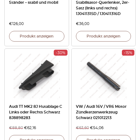
Ständer – stabil und mobil
Stabilisator-Querlenker, 2er-
Satz (links und rechts)
1J0411315D / 1J0411316D
€
126,00
€
36,00
Produkt anzeigen
Produkt anzeigen
-30%
-15%
Audi TT MK2 8J Hutablage C
VW / Audi 16V / VR6 Motor
Links oder Rechts Schwarz
Zündkerzenwerkzeug
8J8898283
Schwarz 021012213
€
88,80
€
62,16
€
63,60
€
54,06