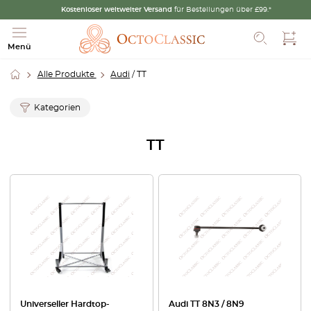
Kostenloser weltweiter Versand
für Bestellungen über £99.*
Such
Menü
Alle Produkte
Audi
/ TT
Kategorien
TT
Universeller Hardtop-
Audi TT 8N3 / 8N9