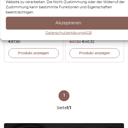
Website zu verarbeiten. Die Nicht-Zustimmung oder der Widerruf der
Zustimmung kann bestimmte Funktionen und Eigenschaften
beeinträchtigen.
Audi TT Mk1 Reparatursatz
Audi TT Frontstoßstange
Scheinwerfer-Scheinwerfer-
Scheinwerferwaschanlagenabde
Akzeptieren
Montagehalterung
links oder rechts 8N0807751
8N0998121
/ 8N0807752
Datenschutzerklärung
AGB
€
87,60
€
57,60
€
40,32
Produkt anzeigen
Produkt anzeigen
1
Seite
1
/
1