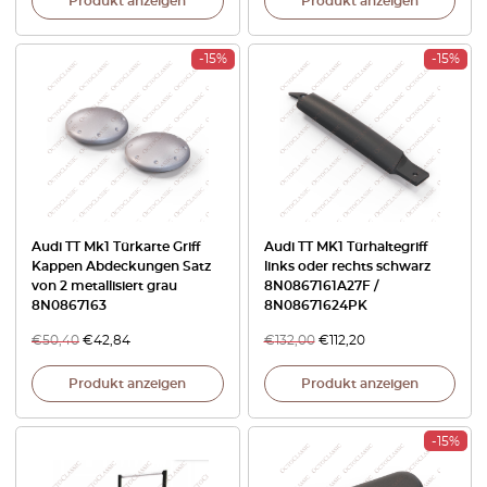
Produkt anzeigen
Produkt anzeigen
-15%
-15%
Audi TT Mk1 Türkarte Griff
Audi TT MK1 Türhaltegriff
Kappen Abdeckungen Satz
links oder rechts schwarz
von 2 metallisiert grau
8N0867161A27F /
8N0867163
8N08671624PK
€
50,40
€
42,84
€
132,00
€
112,20
Produkt anzeigen
Produkt anzeigen
-15%