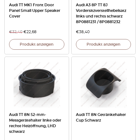
Audi TT MK1 Front Door
Audi A3 8P TT 8J
Panel Small Upper Speaker
Vordersitzverstellhebelsatz
Cover
links und rechts schwarz
8P0881231 / 8P0881232
€
32,40
€
22,68
€
38,40
Produkt anzeigen
Produkt anzeigen
Audi TT 8N 52-mm-
Audi TT 8N Getränkehalter
Messgerätehalter linke oder
Cup Schwarz
rechte Heizöffnung, LHD
schwarz