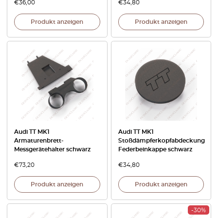
€
36,00
€
34,80
Produkt anzeigen
Produkt anzeigen
Audi TT MK1
Audi TT MK1
Armaturenbrett-
Stoßdämpferkopfabdeckung
Messgerätehalter schwarz
Federbeinkappe schwarz
€
73,20
€
34,80
Produkt anzeigen
Produkt anzeigen
-30%