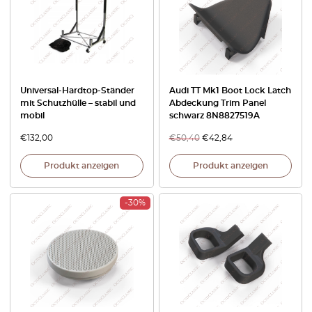
Universal-Hardtop-Ständer
Audi TT Mk1 Boot Lock Latch
mit Schutzhülle – stabil und
Abdeckung Trim Panel
mobil
schwarz 8N8827519A
€
132,00
€
50,40
€
42,84
Produkt anzeigen
Produkt anzeigen
-30%