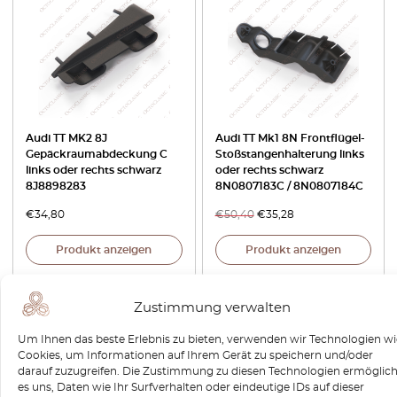
Audi TT MK2 8J
Audi TT Mk1 8N Frontflügel-
Gepäckraumabdeckung C
Stoßstangenhalterung links
links oder rechts schwarz
oder rechts schwarz
8J8898283
8N0807183C / 8N0807184C
€
34,80
€
50,40
€
35,28
Produkt anzeigen
Produkt anzeigen
-30%
Zustimmung verwalten
Um Ihnen das beste Erlebnis zu bieten, verwenden wir Technologien wi
Cookies, um Informationen auf Ihrem Gerät zu speichern und/oder
darauf zuzugreifen. Die Zustimmung zu diesen Technologien ermöglich
es uns, Daten wie Ihr Surfverhalten oder eindeutige IDs auf dieser