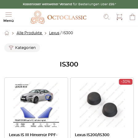
Kostenloser weltweiter Versand
für Bestellungen über £99.*
Suche
Menü
Alle Produkte
Lexus
/ IS300
Kategorien
IS300
-30%
Lexus IS III Hintertür PPF-
Lexus IS200/IS300