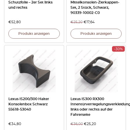
Schutzfolie – 2er Set links
Mittelkonsolen-Zierkappen-
und rechts
Set, 2 Stück, Schwarz,
90339-10002-C0
€
52,80
€
25,20
€
17,64
Produkt anzeigen
Produkt anzeigen
-30%
Lexus IS200/300 Halter
Lexus IS300 RX300
Konsolenbox Schwarz
Innentürverriegelungsverkleidun
55618-53040
links oder rechts auf der
Fahrerseite
€
34,80
€
36,00
€
25,20