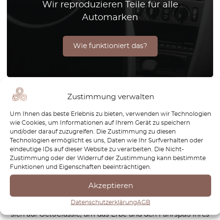
Wir reproduzieren Teile für alle
Automarken
Wie funktioniert das?
Zustimmung verwalten
Der Lexus IS300 ist eine kompakte Luxuslimousine, die
Leistung, Stil und Raffinesse perfekt miteinander vereint.
Um Ihnen das beste Erlebnis zu bieten, verwenden wir Technologien
Bekannt für sein dynamisches Fahrerlebnis und sein
wie Cookies, um Informationen auf Ihrem Gerät zu speichern
und/oder darauf zuzugreifen. Die Zustimmung zu diesen
elegantes Design, ist der IS300 die erste Wahl für Fahrer,
Technologien ermöglicht es uns, Daten wie Ihr Surfverhalten oder
die sowohl Raffinesse als auch sportliche Fahrfreude
eindeutige IDs auf dieser Website zu verarbeiten. Die Nicht-
schätzen. Bei OctoClassic setzen wir uns dafür ein,
Zustimmung oder der Widerruf der Zustimmung kann bestimmte
Funktionen und Eigenschaften beeinträchtigen.
Besitzern zu helfen, die Eleganz und Zuverlässigkeit ihres
Lexus IS300 zu bewahren. Ob in der Stadt oder auf kurvigen
Akzeptieren
Landstraßen – der IS300 bietet eine einzigartige Mischung
Datenschutzerklärung
AGB
aus Luxus und Sportlichkeit, die zeitlos bleibt. Verlassen Sie
sich auf OctoClassic, um das Erbe und den Fahrspaß Ihres