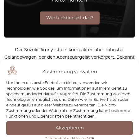
Wie funktioniert das?
Der Suzuki Jimny ist ein kompakter, aber robuster
Geländewagen, der den Abenteuergeist verkörpert. Bekannt
für seine beeindruckenden Fähigkeiten im Gelände, hat
Zustimmung verwalten
dieser kleine 4×4 sich eine treue Anhängerschaft bei denen
erarbeitet, die das Abenteuer suchen – sei es auf engen
Um Ihnen das beste Erlebnis zu bieten, verwenden wir
Stadtstraßen oder bei der Erkundung abgelegener Wege.
Technologien wie Cookies, um Informationen auf Ihrem Gerät zu
speichern und/oder darauf zuzugreifen. Die Zustimmung zu diesen
Bei OctoClassic verstehen wir, wie wichtig es ist, dass Ihr
Technologien ermöglicht es uns, Daten wie Ihr Surfverhalten oder
Suzuki Jimny genauso robust und zuverlässig bleibt, wie er
eindeutige IDs auf dieser Website zu verarbeiten. Die Nicht-
entworfen wurde. Deshalb bieten wir eine breite Palette
Zustimmung oder der Widerruf der Zustimmung kann bestimmte
Funktionen und Eigenschaften beeinträchtigen.
hochwertiger Ersatzteile, die speziell auf Ihren Jimny
zugeschnitten sind. Unsere Teile sind mit der gleichen
Akzeptieren
Sorgfalt und Haltbarkeit gefertigt, für die der Jimny
Datenschutzerklärung
AGB