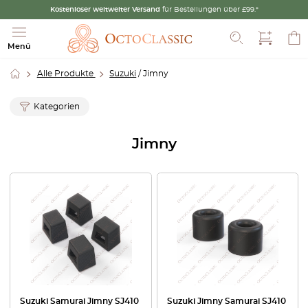
Kostenloser weltweiter Versand
für Bestellungen über £99.*
Suche
Menü
Alle Produkte
Suzuki
/ Jimny
Kategorien
Jimny
Suzuki Samurai Jimny SJ410
Suzuki Jimny Samurai SJ410