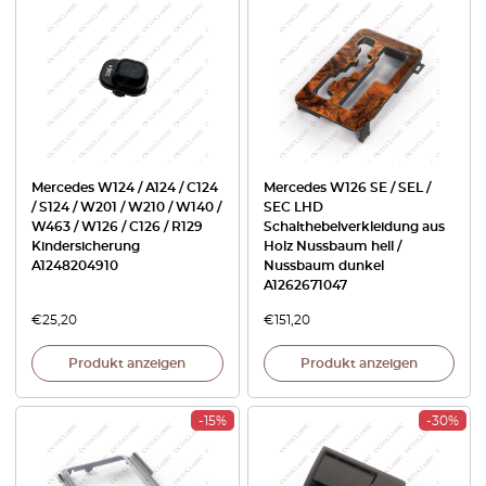
Mercedes W124 / A124 / C124
Mercedes W126 SE / SEL /
/ S124 / W201 / W210 / W140 /
SEC LHD
W463 / W126 / C126 / R129
Schalthebelverkleidung aus
Kindersicherung
Holz Nussbaum hell /
A1248204910
Nussbaum dunkel
A1262671047
€
25,20
€
151,20
Produkt anzeigen
Produkt anzeigen
-15%
-30%