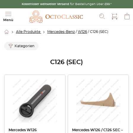
Kostenloser weltweiter Versand
für Bestellungen über £99.*
Suche
Menü
Alle Produkte
Mercedes-Benz
/
W126
/ C126 (SEC)
Kategorien
C126 (SEC)
Mercedes W126
Mercedes W126 / C126 SEC –