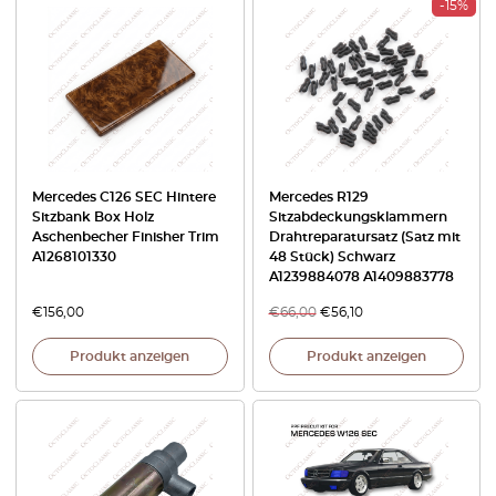
-15%
Mercedes C126 SEC Hintere
Mercedes R129
Sitzbank Box Holz
Sitzabdeckungsklammern
Aschenbecher Finisher Trim
Drahtreparatursatz (Satz mit
A1268101330
48 Stück) Schwarz
A1239884078 A1409883778
€
156,00
€
66,00
€
56,10
Produkt anzeigen
Produkt anzeigen