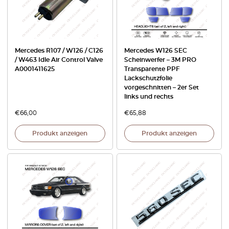
Mercedes R107 / W126 / C126
Mercedes W126 SEC
/ W463 Idle Air Control Valve
Scheinwerfer – 3M PRO
A0001411625
Transparente PPF
Lackschutzfolie
vorgeschnitten – 2er Set
links und rechts
€
66,00
€
65,88
Produkt anzeigen
Produkt anzeigen