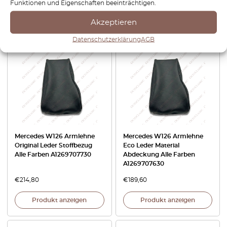
€
39,60
€
32,40
Funktionen und Eigenschaften beeinträchtigen.
Akzeptieren
Produkt anzeigen
Produkt anzeigen
Datenschutzerklärung
AGB
Mercedes W126 Armlehne
Mercedes W126 Armlehne
Original Leder Stoffbezug
Eco Leder Material
Alle Farben A1269707730
Abdeckung Alle Farben
A1269707630
€
214,80
€
189,60
Produkt anzeigen
Produkt anzeigen