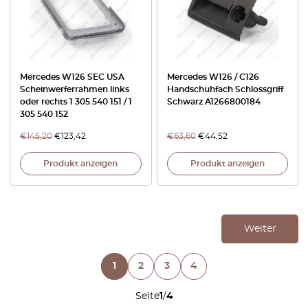
Mercedes W126 SEC USA
Mercedes W126 / C126
Scheinwerferrahmen links
Handschuhfach Schlossgriff
oder rechts 1 305 540 151 / 1
Schwarz A1266800184
305 540 152
€
145,20
€
123,42
€
63,60
€
44,52
Produkt anzeigen
Produkt anzeigen
Weiter
1
2
3
4
Seite
1
/
4