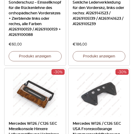
Sonderschutz – Einstellknopf
Seitliche Lederverkleidung
für die Rückenlehne des
für den Vordersitz, links oder
orthopädischen Vordersitzes
rechts: A1269141523 /
+ Zierblende links oder
A1269105139 / A1269141623 /
rechts, alle Farben
A1269105239
A1269100159 / A1269100159 +
A1269100088
€
60,00
€
186,00
Produkt anzeigen
Produkt anzeigen
-30%
-30%
Mercedes W126 / C126 SEC
Mercedes W126 / C126 SEC
Mittelkonsole Hintere
USA Frontstoßstange