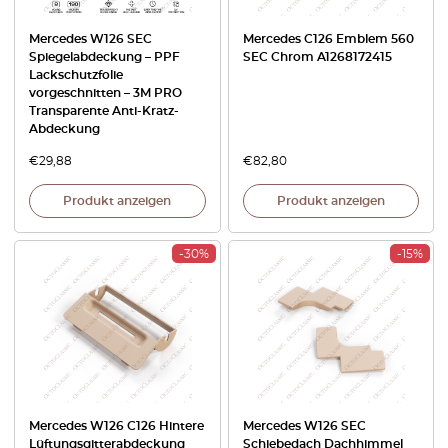
Mercedes W126 SEC
Mercedes C126 Emblem 560
Spiegelabdeckung – PPF
SEC Chrom A1268172415
Lackschutzfolie
vorgeschnitten – 3M PRO
Transparente Anti-Kratz-
Abdeckung
€
29,88
€
82,80
Produkt anzeigen
Produkt anzeigen
-30%
-15%
Mercedes W126 C126 Hintere
Mercedes W126 SEC
Lüftungsgitterabdeckung
Schiebedach Dachhimmel