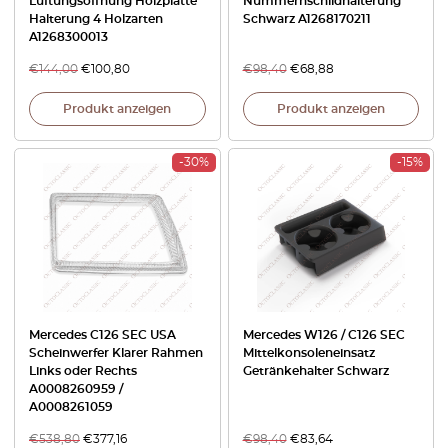
Lüftungsöffnung Holzplatte
Nummernschildhalterung
Halterung 4 Holzarten
Schwarz A1268170211
A1268300013
€
144,00
€
100,80
€
98,40
€
68,88
Produkt anzeigen
Produkt anzeigen
-30%
-15%
Mercedes C126 SEC USA
Mercedes W126 / C126 SEC
Scheinwerfer Klarer Rahmen
Mittelkonsoleneinsatz
Links oder Rechts
Getränkehalter Schwarz
A0008260959 /
A0008261059
€
538,80
€
377,16
€
98,40
€
83,64