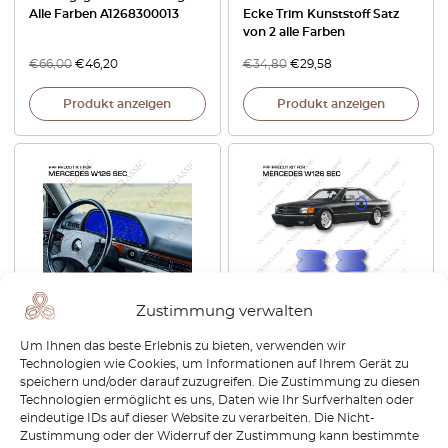
Alle Farben A1268300013
Ecke Trim Kunststoff Satz
von 2 alle Farben
€
66,00
€
46,20
€
34,80
€
29,58
Produkt anzeigen
Produkt anzeigen
Zustimmung verwalten
Mercedes W126 SEC
Mercedes W126 SEC Door
Um Ihnen das beste Erlebnis zu bieten, verwenden wir
Instrument Cluster
Handle Cup – PPF Paint
Technologien wie Cookies, um Informationen auf Ihrem Gerät zu
Protection – PPF Paint
Protection Film Precut – 3M
speichern und/oder darauf zuzugreifen. Die Zustimmung zu diesen
Protection Film Precut – 3M
PRO Transparent Anti-
Technologien ermöglicht es uns, Daten wie Ihr Surfverhalten oder
PRO Transparent Anti-
scratch Cover
eindeutige IDs auf dieser Website zu verarbeiten. Die Nicht-
scratch Cover
Zustimmung oder der Widerruf der Zustimmung kann bestimmte