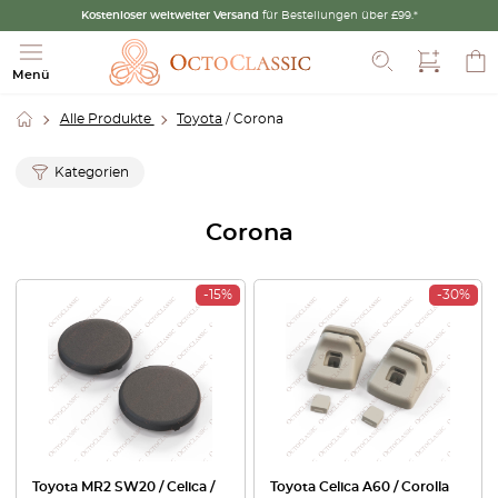
Kostenloser weltweiter Versand
für Bestellungen über £99.*
Suche
Menü
Alle Produkte
Toyota
/ Corona
Kategorien
Corona
-15%
-30%
Toyota MR2 SW20 / Celica /
Toyota Celica A60 / Corolla