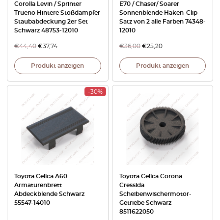
Corolla Levin / Sprinter
E70 / Chaser/ Soarer
Trueno Hintere Stoßdämpfer
Sonnenblende Haken-Clip-
Staubabdeckung 2er Set
Satz von 2 alle Farben 74348-
Schwarz 48753-12010
12010
€
44,40
€
37,74
€
36,00
€
25,20
Produkt anzeigen
Produkt anzeigen
-30%
Toyota Celica A60
Toyota Celica Corona
Armaturenbrett
Cressida
Abdeckblende Schwarz
Scheibenwischermotor-
55547-14010
Getriebe Schwarz
8511622050