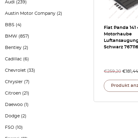
Audi
(239)
Austin Motor Company
(2)
BBS
(4)
Fiat Panda 141
Motorhaube
BMW
(857)
Luftansaugun
Schwarz 76711
Bentley
(2)
Cadillac
(6)
Chevrolet
(33)
€
259,20
€
181,44
Chrysler
(7)
Produkt an
Citroen
(21)
Daewoo
(1)
Dodge
(2)
FSO
(10)