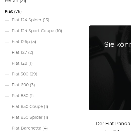
Ferrari
(21)
Fiat
(76)
Fiat 124 Spider
(15)
Fiat 124 Sport Coupe
(10)
Fiat 126p
(5)
Sie könn
Fiat 127
(2)
Fiat 128
(1)
Fiat 500
(29)
Fiat 600
(3)
Fiat 850
(1)
Fiat 850 Coupe
(1)
Fiat 850 Spider
(1)
Der Fiat Panda
Fiat Barchetta
(4)