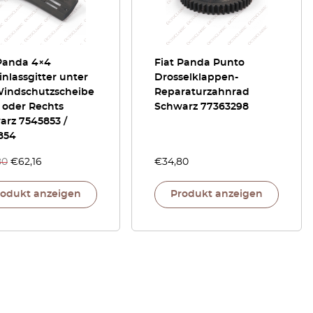
 Panda 4×4
Fiat Panda Punto
inlassgitter unter
Drosselklappen-
Windschutzscheibe
Reparaturzahnrad
 oder Rechts
Schwarz 77363298
arz 7545853 /
854
80
€
62,16
€
34,80
rodukt anzeigen
Produkt anzeigen