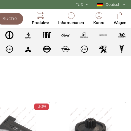
Deutsch
EUR
Suche
Produkte
Informationen
Konto
Wagen
-30%