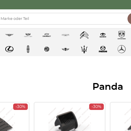
Panda
-30%
-30%