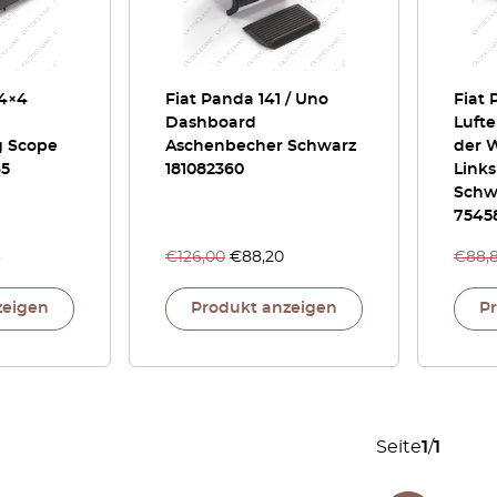
 4×4
Fiat Panda 141 / Uno
Fiat
Dashboard
Lufte
g Scope
Aschenbecher Schwarz
der 
65
181082360
Links
Schw
7545
€
126,00
€
88,20
€
88,
zeigen
Produkt anzeigen
P
Seite
1
/
1