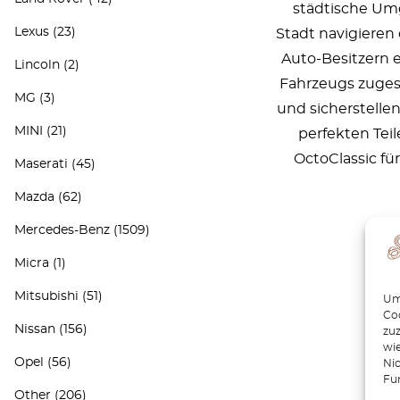
städtische Umg
Lexus
(23)
Stadt navigieren 
Auto-Besitzern e
Lincoln
(2)
Fahrzeugs zugesc
MG
(3)
und sicherstellen
MINI
(21)
perfekten Teil
OctoClassic fü
Maserati
(45)
Mazda
(62)
Mercedes-Benz
(1509)
Micra
(1)
Mitsubishi
(51)
Um 
Coo
Nissan
(156)
zu
wie
Opel
(56)
Ni
Fu
Other
(206)