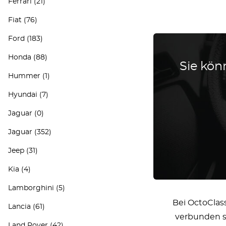
Ferrari
(21)
Fiat
(76)
Ford
(183)
Honda
(88)
Sie könn
Hummer
(1)
Hyundai
(7)
Jaguar
(0)
Jaguar
(352)
Jeep
(31)
Kia
(4)
Lamborghini
(5)
Bei OctoClas
Lancia
(61)
verbunden si
Land Rover
(42)