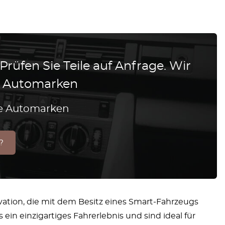
 Prüfen Sie Teile auf Anfrage. Wir
le Automarken
lle Automarken
?
vation, die mit dem Besitz eines Smart-Fahrzeugs
ein einzigartiges Fahrerlebnis und sind ideal für