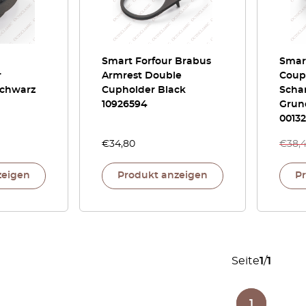
Smart Forfour Brabus
Smar
r
Armrest Double
Coup
Schwarz
Cupholder Black
Scha
10926594
Grund
0013
€
34,80
€
38,
zeigen
Produkt anzeigen
P
Seite
1
/
1
1