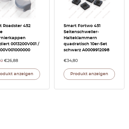
t Roadster 452
Smart Fortwo 451
e
Seitenschweller-
rnierkappen
Halteklammern
iert 0013200V001 /
quadratisch 10er-Set
200V001000000
schwarz A0009912098
40
€
26,88
€
34,80
rodukt anzeigen
Produkt anzeigen