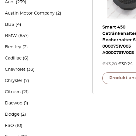
Audi
(239)
Austin Motor Company
(2)
BBS
(4)
Smart 450
Getränkehalte
BMW
(857)
Becherhalter 
0000751V003
Bentley
(2)
A0000751V003
Cadillac
(6)
€
43,20
€
30,24
Chevrolet
(33)
Produkt an
Chrysler
(7)
Citroen
(21)
Daewoo
(1)
Dodge
(2)
FSO
(10)