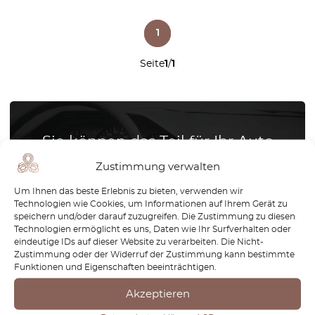
1
Seite
1
/
1
Sie können das Teil für Ihr Auto
nicht finden? Prüfen Sie Teile
Zustimmung verwalten
auf Anfrage. Wir reproduzieren
Um Ihnen das beste Erlebnis zu bieten, verwenden wir
Technologien wie Cookies, um Informationen auf Ihrem Gerät zu
Teile für alle Automarken
speichern und/oder darauf zuzugreifen. Die Zustimmung zu diesen
Technologien ermöglicht es uns, Daten wie Ihr Surfverhalten oder
Wir reproduzieren Teile für alle
eindeutige IDs auf dieser Website zu verarbeiten. Die Nicht-
Automarken
Zustimmung oder der Widerruf der Zustimmung kann bestimmte
Funktionen und Eigenschaften beeinträchtigen.
Akzeptieren
Wie funktioniert das?