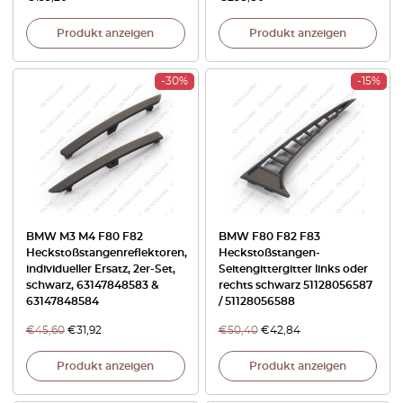
Produkt anzeigen
Produkt anzeigen
-30%
-15%
BMW M3 M4 F80 F82
BMW F80 F82 F83
Heckstoßstangenreflektoren,
Heckstoßstangen-
individueller Ersatz, 2er-Set,
Seitengittergitter links oder
schwarz, 63147848583 &
rechts schwarz 51128056587
63147848584
/ 51128056588
€
45,60
€
31,92
€
50,40
€
42,84
Produkt anzeigen
Produkt anzeigen