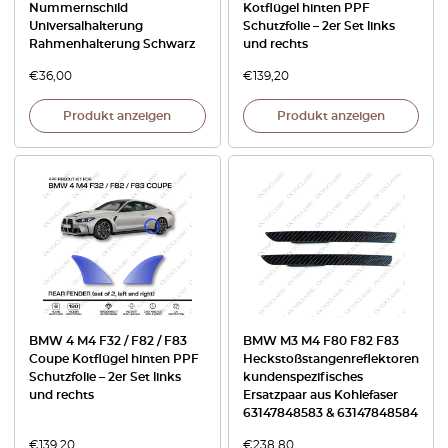
Nummernschild
Kotflügel hinten PPF
Universalhalterung
Schutzfolie – 2er Set links
Rahmenhalterung Schwarz
und rechts
€
36,00
€
139,20
Produkt anzeigen
Produkt anzeigen
BMW 4 M4 F32 / F82 / F83
BMW M3 M4 F80 F82 F83
Coupe Kotflügel hinten PPF
Heckstoßstangenreflektoren
Schutzfolie – 2er Set links
kundenspezifisches
und rechts
Ersatzpaar aus Kohlefaser
63147848583 & 63147848584
€
139,20
€
238,80