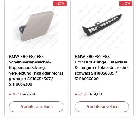
-30%
-30%
BMW F80 F82 F83
BMW F80 F82 F83
Scheinwerferwascher-
Frontstoßstange Lufteinlass
Kappenabdeckung,
Seitengitter links oder rechts
Verkleidung links oder rechts
schwarz 51118056599 /
grundiert 51118054307 /
51118056600
51118054308
€
38,40
€
26,88
€
44,40
€
31,08
Produkt anzeigen
Produkt anzeigen