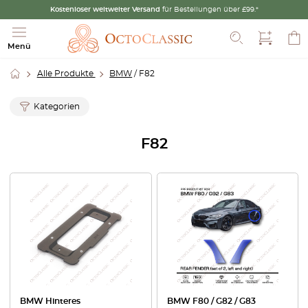
Kostenloser weltweiter Versand
für Bestellungen über £99.*
Suche
Menü
Alle Produkte
BMW
/ F82
Kategorien
F82
BMW Hinteres
BMW F80 / G82 / G83