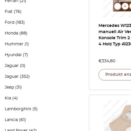
Ferrari
(21)
Fiat
(76)
Ford
(183)
Mercedes W123
manuell Air Ve
Honda
(88)
Konsole Trim 2
Hummer
(1)
4 Holz Typ A12
Hyundai
(7)
€
334,80
Jaguar
(0)
Produkt an
Jaguar
(352)
Jeep
(31)
Kia
(4)
Lamborghini
(5)
Lancia
(61)
Land Rover
(42)