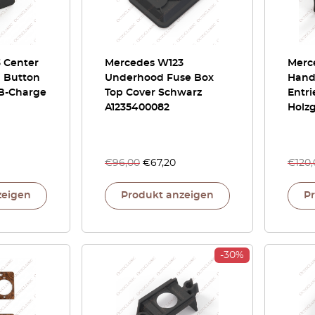
 Center
Mercedes W123
Merc
h Button
Underhood Fuse Box
Hand
B-Charge
Top Cover Schwarz
Entr
A1235400082
Holzg
€
96,00
€
67,20
€
120
zeigen
Produkt anzeigen
P
-30%