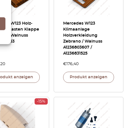
edes W123 Holz-
Mercedes W123
andskasten Klappe
Klimaanlage
ano / Walnuss
Holzverkleidung
8650053
Zebrano / Walnuss
A1236803607 /
A1236831525
,20
€
176,40
rodukt anzeigen
Produkt anzeigen
-15%