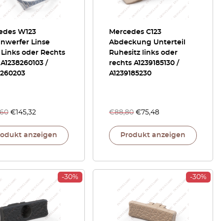
edes W123
Mercedes C123
nwerfer Linse
Abdeckung Unterteil
 Links oder Rechts
Ruhesitz links oder
A1238260103 /
rechts A1239185130 /
8260203
A1239185230
,60
€
145,32
€
88,80
€
75,48
rodukt anzeigen
Produkt anzeigen
-30%
-30%