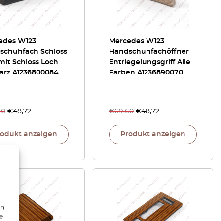
edes W123
Mercedes W123
schuhfach Schloss
Handschuhfachöffner
 mit Schloss Loch
Entriegelungsgriff Alle
arz A1236800084
Farben A1236890070
60
€
48,72
€
69,60
€
48,72
rodukt anzeigen
Produkt anzeigen
en
ie