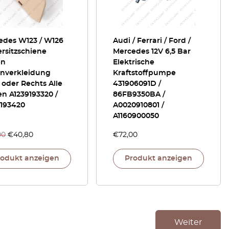
edes W123 / W126
Audi / Ferrari / Ford /
rsitzschiene
Mercedes 12V 6,5 Bar
en
Elektrische
nverkleidung
Kraftstoffpumpe
 oder Rechts Alle
431906091D /
n A1239193320 /
86FB9350BA /
9193420
A0020910801 /
A1160900050
00
€
40,80
€
72,00
rodukt anzeigen
Produkt anzeigen
Weiter