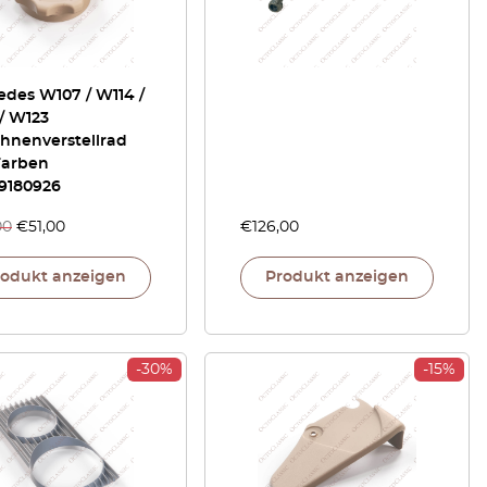
edes W107 / W114 /
/ W123
ehnenverstellrad
Farben
9180926
00
€
51,00
€
126,00
rodukt anzeigen
Produkt anzeigen
-30%
-15%