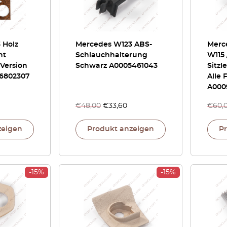
 Holz
Mercedes W123 ABS-
Merc
nt
Schlauchhalterung
W115 
 Version
Schwarz A0005461043
Sitzl
36802307
Alle 
A000
€
48,00
€
33,60
€
60,
zeigen
Produkt anzeigen
P
-15%
-15%