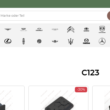
C123
-30%