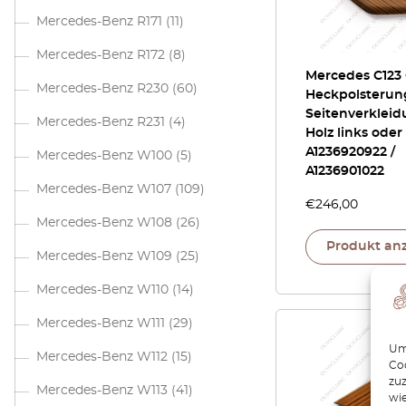
Mercedes-Benz R171
(11)
Mercedes-Benz R172
(8)
Mercedes C123
Mercedes-Benz R230
(60)
Heckpolsterun
Seitenverkleid
Mercedes-Benz R231
(4)
Holz links oder
A1236920922 /
Mercedes-Benz W100
(5)
A1236901022
Mercedes-Benz W107
(109)
€
246,00
Mercedes-Benz W108
(26)
Produkt an
Mercedes-Benz W109
(25)
Mercedes-Benz W110
(14)
Mercedes-Benz W111
(29)
Um 
Mercedes-Benz W112
(15)
Coo
zu
Mercedes-Benz W113
(41)
wie