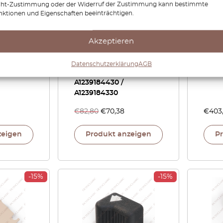
cht-Zustimmung oder der Widerruf der Zustimmung kann bestimmte
nktionen und Eigenschaften beeinträchtigen.
3
Mercedes W123
Akzeptieren
Merc
enbecher
Vordersitz
Verb
Typ
Innenverkleidung links
Zebr
Datenschutzerklärung
AGB
oder rechts Alle Farben
A123
A1239184430 /
A1239184330
€
82,80
€
70,38
€
403
zeigen
Produkt anzeigen
P
-15%
-15%