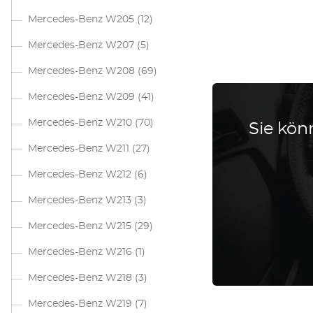
Mercedes-Benz W205
(12)
Mercedes-Benz W207
(5)
Mercedes-Benz W208
(69)
Mercedes-Benz W209
(41)
Mercedes-Benz W210
(70)
Sie könn
Mercedes-Benz W211
(27)
Mercedes-Benz W212
(6)
Mercedes-Benz W213
(3)
Mercedes-Benz W215
(29)
Mercedes-Benz W216
(1)
Mercedes-Benz W218
(3)
Mercedes-Benz W219
(7)