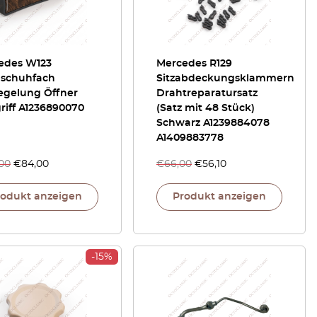
edes W123
Mercedes R129
schuhfach
Sitzabdeckungsklammern
iegelung Öffner
Drahtreparatursatz
riff A1236890070
(Satz mit 48 Stück)
Schwarz A1239884078
A1409883778
,00
€
84,00
€
66,00
€
56,10
rodukt anzeigen
Produkt anzeigen
-15%