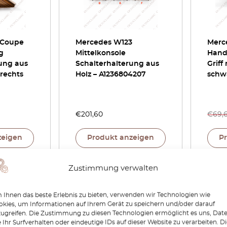
 Coupe
Mercedes W123
Merc
g
Mittelkonsole
Hand
ung aus
Schalterhalterung aus
Griff
 rechts
Holz – A1236804207
schw
€
201,60
€
69,
zeigen
Produkt anzeigen
P
Zustimmung verwalten
-15%
Ihnen das beste Erlebnis zu bieten, verwenden wir Technologien wie
kies, um Informationen auf Ihrem Gerät zu speichern und/oder darauf
zugreifen. Die Zustimmung zu diesen Technologien ermöglicht es uns, Dat
 Ihr Surfverhalten oder eindeutige IDs auf dieser Website zu verarbeiten. D