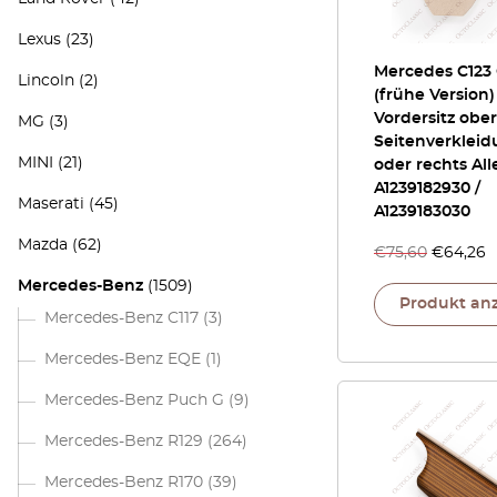
Lexus
(23)
Mercedes C123
Lincoln
(2)
(frühe Version)
Vordersitz obe
MG
(3)
Seitenverkleid
MINI
(21)
oder rechts Al
A1239182930 /
Maserati
(45)
A1239183030
Mazda
(62)
€
75,60
€
64,26
Mercedes-Benz
(1509)
Produkt an
Mercedes-Benz C117
(3)
Mercedes-Benz EQE
(1)
Mercedes-Benz Puch G
(9)
Mercedes-Benz R129
(264)
Mercedes-Benz R170
(39)