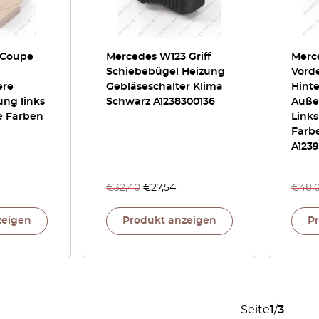
 Coupe
Mercedes W123 Griff
Merc
Schiebebügel Heizung
Vorde
ere
Gebläseschalter Klima
Hint
ung links
Schwarz A1238300136
Auße
le Farben
Links
Farbe
A123
€
32,40
€
27,54
€
48,
zeigen
Produkt anzeigen
P
Seite
1
/
3