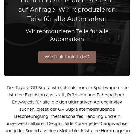
nicht finden? Prüfen Sie Teile
auf Anfrage. Wir reproduzieren
Teile für alle Automarken
Wir reproduzieren Teile für alle
Automarken
Wie funktioniert das?
Der Toyota GR Supra ist mehr als nur ein Sportwagen – er
ist eine Explosion aus Kraft, Präzision und Fahrspaß pur.
Entwickelt für alle, die den ultimativen Adrenalinkick
suchen, bietet der GR Supra atemberaubende
Beschleunigung, messerscharfes Handling und ein
unverwechselbares Design. Jede Kurve, jeder Gangwechsel
und jeder Sound aus dem Motorblock ist eine Hommage an