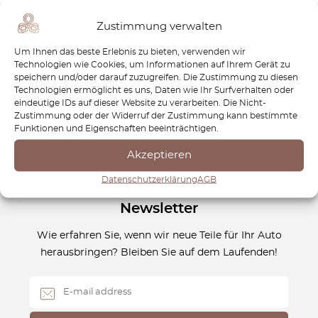
die Liebe zur Geschwindigkeit. Bei OctoClassic teilen wir
Zustimmung verwalten
diese Leidenschaft und bieten hochwertige Ersatzteile, um
deinen GR Supra in Bestform zu halten. Egal, ob du auf der
Um Ihnen das beste Erlebnis zu bieten, verwenden wir
Rennstrecke das Maximum herausholen oder dein Fahrzeug
Technologien wie Cookies, um Informationen auf Ihrem Gerät zu
speichern und/oder darauf zuzugreifen. Die Zustimmung zu diesen
perfekt in Schuss halten möchtest – wir haben genau das,
Technologien ermöglicht es uns, Daten wie Ihr Surfverhalten oder
was du brauchst. Erlebe den Toyota GR Supra so, wie er
eindeutige IDs auf dieser Website zu verarbeiten. Die Nicht-
gefahren werden sollte!
Zustimmung oder der Widerruf der Zustimmung kann bestimmte
Funktionen und Eigenschaften beeinträchtigen.
Akzeptieren
Datenschutzerklärung
AGB
Newsletter
Wie erfahren Sie, wenn wir neue Teile für Ihr Auto
herausbringen? Bleiben Sie auf dem Laufenden!