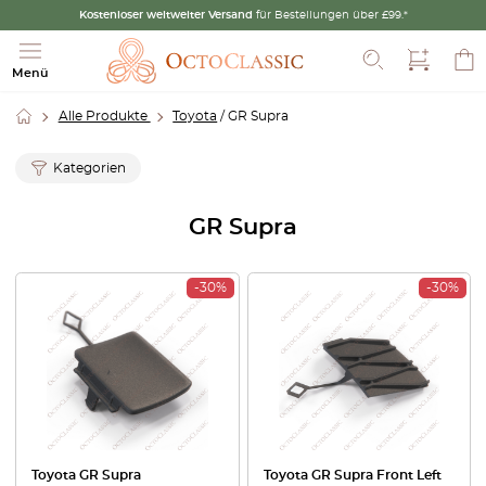
Kostenloser weltweiter Versand
für Bestellungen über £99.*
Suche
Menü
Alle Produkte
Toyota
/ GR Supra
Kategorien
GR Supra
-30%
-30%
Toyota GR Supra
Toyota GR Supra Front Left