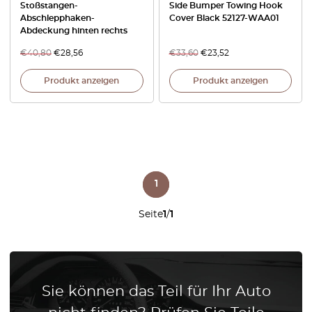
Stoßstangen-
Side Bumper Towing Hook
Abschlepphaken-
Cover Black 52127-WAA01
Abdeckung hinten rechts
€
40,80
€
28,56
€
33,60
€
23,52
Produkt anzeigen
Produkt anzeigen
1
Seite
1
/
1
Sie können das Teil für Ihr Auto