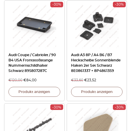
-30%
-30%
Audi Coupe / Cabriolet / 90
Audi A3 8P / A4 B6 / B7
B4 USA Frontstoßstange
Heckscheibe Sonnenblende
Nummernschildhalter
Haken 2er Set Schwarz
Schwarz 895807287C
8E0861337 + 8P4861359
€
120,00
€
84,00
€
33,60
€
23,52
Produkt anzeigen
Produkt anzeigen
-30%
-30%