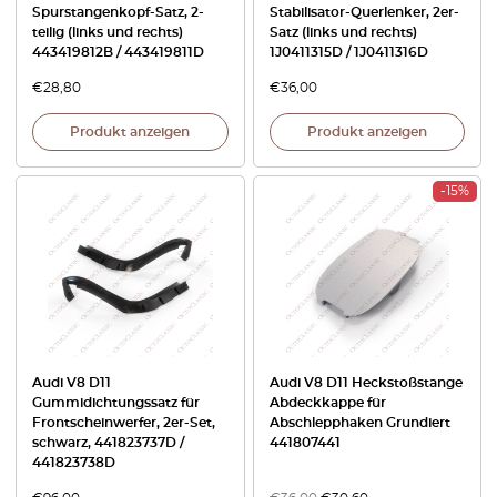
Spurstangenkopf-Satz, 2-
Stabilisator-Querlenker, 2er-
teilig (links und rechts)
Satz (links und rechts)
443419812B / 443419811D
1J0411315D / 1J0411316D
€
28,80
€
36,00
Produkt anzeigen
Produkt anzeigen
-15%
Audi V8 D11
Audi V8 D11 Heckstoßstange
Gummidichtungssatz für
Abdeckkappe für
Frontscheinwerfer, 2er-Set,
Abschlepphaken Grundiert
schwarz, 441823737D /
441807441
441823738D