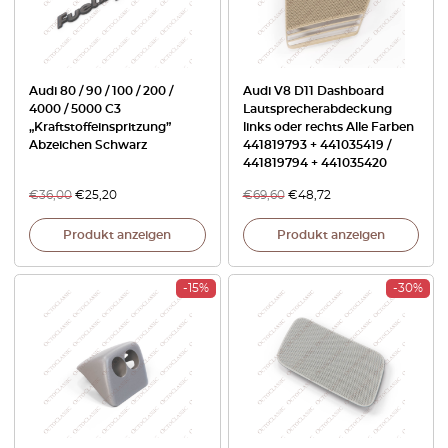
Audi 80 / 90 / 100 / 200 /
Audi V8 D11 Dashboard
4000 / 5000 C3
Lautsprecherabdeckung
„Kraftstoffeinspritzung”
links oder rechts Alle Farben
Abzeichen Schwarz
441819793 + 441035419 /
441819794 + 441035420
€
36,00
€
25,20
€
69,60
€
48,72
Produkt anzeigen
Produkt anzeigen
-15%
-30%