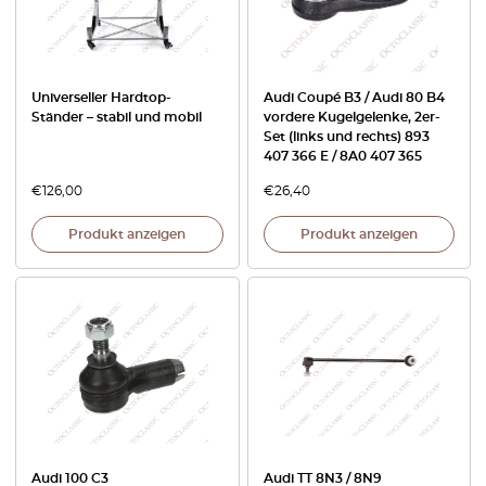
Universeller Hardtop-
Audi Coupé B3 / Audi 80 B4
Ständer – stabil und mobil
vordere Kugelgelenke, 2er-
Set (links und rechts) 893
407 366 E / 8A0 407 365
€
126,00
€
26,40
Produkt anzeigen
Produkt anzeigen
Audi 100 C3
Audi TT 8N3 / 8N9