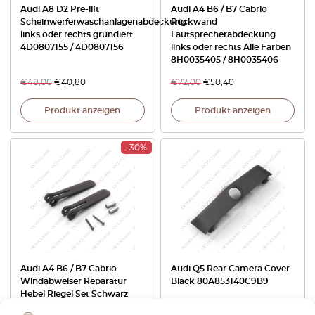
Audi A8 D2 Pre-lift
Audi A4 B6 / B7 Cabrio
Scheinwerferwaschanlagenabdeckung
Rückwand
links oder rechts grundiert
Lautsprecherabdeckung
4D0807155 / 4D0807156
links oder rechts Alle Farben
8H0035405 / 8H0035406
€
48,00
€
40,80
€
72,00
€
50,40
Produkt anzeigen
Produkt anzeigen
-30%
Audi A4 B6 / B7 Cabrio
Audi Q5 Rear Camera Cover
Windabweiser Reparatur
Black 80A853140C9B9
Hebel Riegel Set Schwarz
8H0898174