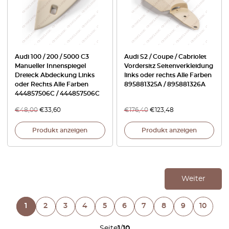
Audi 100 / 200 / 5000 C3
Audi S2 / Coupe / Cabriolet
Manueller Innenspiegel
Vordersitz Seitenverkleidung
Dreieck Abdeckung Links
links oder rechts Alle Farben
oder Rechts Alle Farben
895881325A / 895881326A
444857506C / 444857506C
€
48,00
€
33,60
€
176,40
€
123,48
Produkt anzeigen
Produkt anzeigen
Weiter
1
2
3
4
5
6
7
8
9
10
Seite
1
/
10