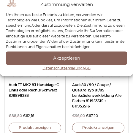
Zustimmung verwalten
€
48,00
€
33,60
€
48,00
Um Ihnen das beste Erlebnis zu bieten, verwenden wir
Produkt anzeigen
Produkt anzeigen
Technologien wie Cookies, um Informationen auf Ihrem Gerät zu
speichern und/oder darauf zuzugreifen. Die Zustimmung zu diesen
Technologien ermöglicht es uns, Daten wie Ihr Surfverhalten oder
-30%
-30%
eindeutige IDs auf dieser Website zu verarbeiten. Die Nicht-
Zustimmung oder der Widerruf der Zustimmung kann bestimmte
Funktionen und Eigenschaften beeinträchtigen.
Akzeptieren
Datenschutzerklärung
AGB
Audi TT MK2 8J Hutablage C
Audi 80 / 90 / Coupe /
Links oder Rechts Schwarz
Quattro Typ 81/85
8J8898283
Lenksäulenverkleidung Alle
Farben 811953515 +
811953516
€
88,80
€
62,16
€
96,00
€
67,20
Produkt anzeigen
Produkt anzeigen