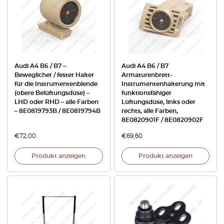
Audi A4 B6 / B7 –
Audi A4 B6 / B7
Beweglicher / fester Halter
Armaturenbrett-
für die Instrumentenblende
Instrumentenhalterung mit
(obere Belüftungsdüse) –
funktionsfähiger
LHD oder RHD – alle Farben
Lüftungsdüse, links oder
– 8E0819793B / 8E0819794B
rechts, alle Farben,
8E0820901F / 8E0820902F
€
72,00
€
69,60
Produkt anzeigen
Produkt anzeigen