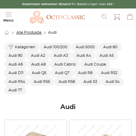
Kostenloser weltweiter Versand
für Bestellungen über £99.*
Suche
Menü
Alle Produkte
Audi
Kategorien
Audi 100/200
Audi 5000
Audi 80
Audi 90
Audi A2
Audi A3
Audi A4
Audi A5
Audi A6
Audi A8
Audi Cabrio
Audi Coupe
Audi D11
Audi Q5
Audi Q7
Audi R8
Audi RS2
Audi RS4
Audi RS5
Audi RS6
Audi S3
Audi S4
Audi TT
Audi