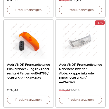
€
96,00
€
36,00
€
30,60
Produkt anzeigen
Produkt anzeigen
-15%
Audi V8 D11 Frontstoßstange
Audi V8 D11 Frontstoßstange
Blinkerabdeckung links oder
Nebelscheinwerfer
rechts 4 Farben 441941769 /
Abdeckkappe links oder
441941770 + 441941339
rechts 441941739 /
441941740
€
60,00
€
60,00
€
51,00
Produkt anzeigen
Produkt anzeigen