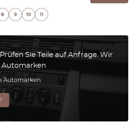
8
9
10
11
 Prüfen Sie Teile auf Anfrage. Wir
le Automarken
lle Automarken
?