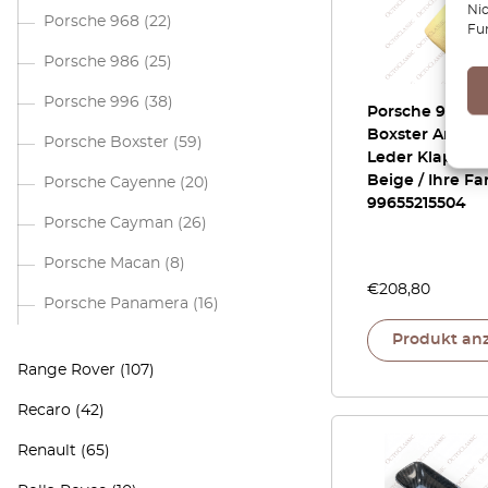
Ni
Porsche 968
(22)
Fu
Porsche 986
(25)
Porsche 996
(38)
Porsche 911 996
Boxster Armle
Porsche Boxster
(59)
Leder Klappe S
Beige / Ihre Fa
Porsche Cayenne
(20)
99655215504
Porsche Cayman
(26)
Porsche Macan
(8)
€
208,80
Porsche Panamera
(16)
Produkt an
Range Rover
(107)
Recaro
(42)
Renault
(65)