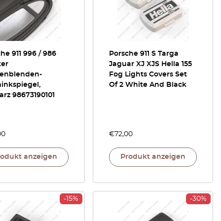
he 911 996 / 986
Porsche 911 S Targa
ter
Jaguar XJ XJS Hella 155
enblenden-
Fog Lights Covers Set
inkspiegel,
Of 2 White And Black
arz 98673190101
00
€
72,00
rodukt anzeigen
Produkt anzeigen
-15%
-30%