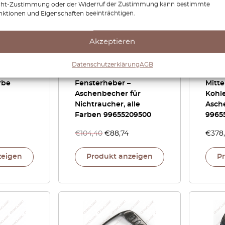
cht-Zustimmung oder der Widerruf der Zustimmung kann bestimmte
nktionen und Eigenschaften beeinträchtigen.
Akzeptieren
 / 986
Porsche 911 996 / 986
Porsc
hne Box
Boxster Mittelkonsole –
Boxte
Datenschutzerklärung
AGB
chwarz /
Gehäuse für elektrische
Fens
rbe
Fensterheber –
Mitte
Aschenbecher für
Kohle
Nichtraucher, alle
Asch
Farben 99655209500
9965
€
104,40
€
88,74
€
378
zeigen
Produkt anzeigen
P