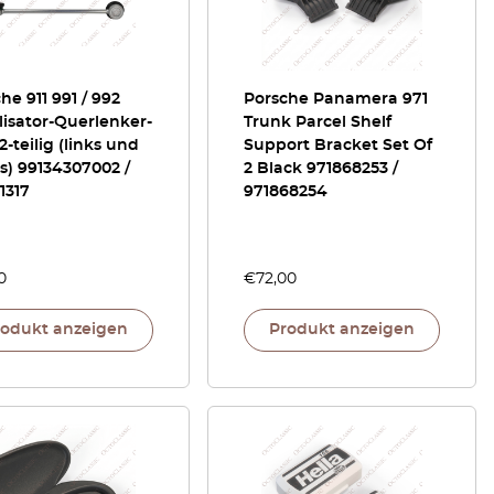
he 911 991 / 992
Porsche Panamera 971
lisator-Querlenker-
Trunk Parcel Shelf
 2-teilig (links und
Support Bracket Set Of
s) 99134307002 /
2 Black 971868253 /
1317
971868254
0
€
72,00
rodukt anzeigen
Produkt anzeigen