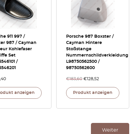
he 911 997 /
Porsche 987 Boxster /
ter 987 / Cayman
Cayman Hintere
ieur Kohlefaser
Stoßstange
iffe Set
Nummernschildverkleidung
546101 /
L98750562500 /
5546201
98750562600
,40
€
183,60
€
128,52
rodukt anzeigen
Produkt anzeigen
Weiter