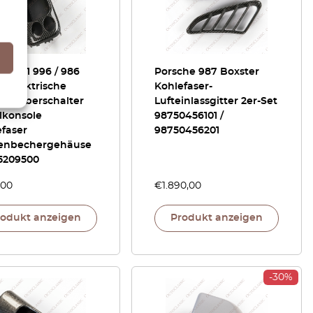
he 911 996 / 986
Porsche 987 Boxster
r Elektrische
Kohlefaser-
terheberschalter
Lufteinlassgitter 2er-Set
lkonsole
98750456101 /
faser
98750456201
enbechergehäuse
5209500
,00
€
1.890,00
rodukt anzeigen
Produkt anzeigen
-30%