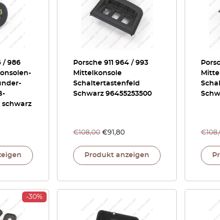
 / 986
Porsche 911 964 / 993
Porsc
konsolen-
Mittelkonsole
Mitte
ünder-
Schaltertastenfeld
Schal
B-
Schwarz 96455253500
Schw
, schwarz
€
108,00
€
91,80
€
108
zeigen
Produkt anzeigen
P
-30%