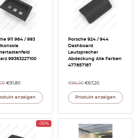
he 911 964 / 993
Porsche 924 / 944
lkonsole
Dashboard
tertastenfeld
Lautsprecher
arz 99363227100
Abdeckung Alle Farben
477857187
,00
€
91,80
€
96,00
€
67,20
rodukt anzeigen
Produkt anzeigen
-30%