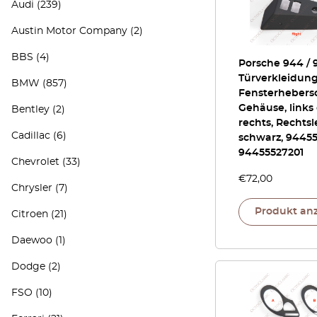
Audi
(239)
Austin Motor Company
(2)
BBS
(4)
Porsche 944 / 
Türverkleidung
BMW
(857)
Fensterhebersc
Gehäuse, links
Bentley
(2)
rechts, Rechtsl
Cadillac
(6)
schwarz, 94455
94455527201
Chevrolet
(33)
€
72,00
Chrysler
(7)
Produkt an
Citroen
(21)
Daewoo
(1)
Dodge
(2)
FSO
(10)