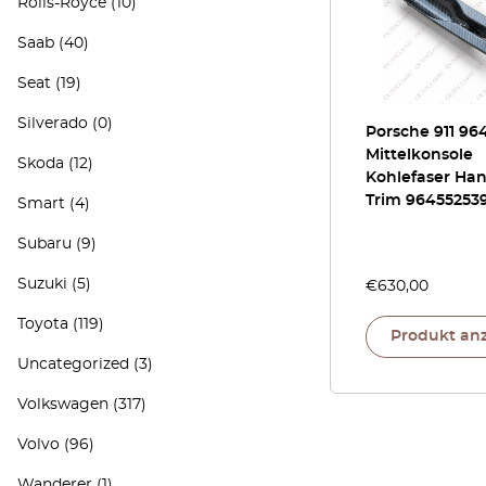
Rolls-Royce
(10)
Saab
(40)
Seat
(19)
Silverado
(0)
Porsche 911 964
Mittelkonsole
Skoda
(12)
Kohlefaser Ha
Trim 96455253
Smart
(4)
Subaru
(9)
Suzuki
(5)
€
630,00
Toyota
(119)
Produkt an
Uncategorized
(3)
Volkswagen
(317)
Volvo
(96)
Wanderer
(1)