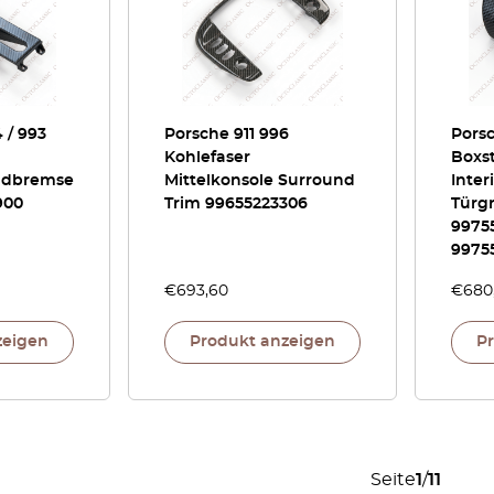
 / 993
Porsche 911 996
Porsc
Kohlefaser
Boxs
ndbremse
Mittelkonsole Surround
Inter
900
Trim 99655223306
Türgr
99755
9975
€
693,60
€
680
zeigen
Produkt anzeigen
P
Seite
1
/
11