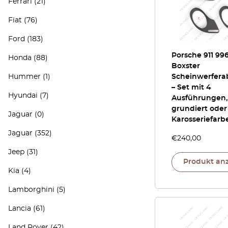
Ferrari
(21)
Fiat
(76)
Ford
(183)
Porsche 911 996
Honda
(88)
Boxster
Hummer
(1)
Scheinwerfer
– Set mit 4
Hyundai
(7)
Ausführungen,
grundiert oder
Jaguar
(0)
Karosseriefarb
Jaguar
(352)
€
240,00
Jeep
(31)
Produkt an
Kia
(4)
Lamborghini
(5)
Lancia
(61)
Land Rover
(42)