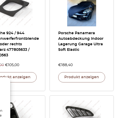
he 924 / 944
Porsche Panamera
inwerferfrontblende
Autoabdeckung Indoor
 oder rechts
Lagerung Garage Ultra
arz 477805633 /
Soft Elastic
0563
,00
€
105,00
€
188,40
rodukt anzeigen
Produkt anzeigen
en
ie