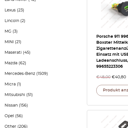
Lexus
(23)
Lincoln
(2)
MG
(3)
Porsche 911 996
MINI
(21)
Boxster Mittel
Zigarettenanz
Maserati
(45)
Einsatz mit US
Ladeanschluss
Mazda
(62)
99655223306
Mercedes-Benz
(1509)
€
48,00
€
40,80
Micra
(1)
Produkt an
Mitsubishi
(51)
Nissan
(156)
Opel
(56)
Other
(206)