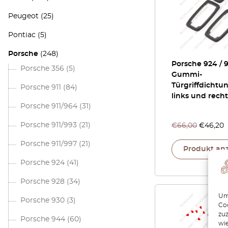
Peugeot
(25)
Pontiac
(5)
Porsche
(248)
Porsche 924 / 
Porsche 356
(5)
Gummi-
Türgriffdichtu
Porsche 911
(84)
links und recht
Porsche 911/964
(31)
Porsche 911/993
(21)
€
66,00
€
46,20
Porsche 911/997
(21)
Produkt an
Porsche 924
(41)
Porsche 928
(34)
Um 
Porsche 930
(3)
Coo
zu
Porsche 944
(60)
wie