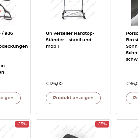
 / 986
Universeller Hardtop-
Porsc
Ständer – stabil und
Boxs
abdeckungen
mobil
Sonn
Schm
schw
 in
en
€
126,00
€
96,
zeigen
Produkt anzeigen
P
-15%
-15%