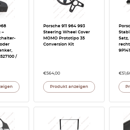
968
Porsche 911 964 993
Porsc
 –
Steering Wheel Cover
Stabi
halter-
MOMO Prototipo 35
Satz,
 oder
Conversion Kit
recht
enker,
9P141
527100 /
€
564,00
€
51,6
zeigen
Produkt anzeigen
P