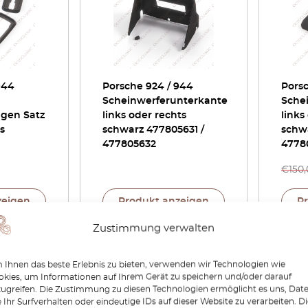
944
Porsche 924 / 944
Porsc
Scheinwerferunterkante
Sche
ngen Satz
links oder rechts
links
s
schwarz 477805631 /
schw
477805632
4778
€
150
zeigen
Produkt anzeigen
P
Zustimmung verwalten
-15%
Ihnen das beste Erlebnis zu bieten, verwenden wir Technologien wie
kies, um Informationen auf Ihrem Gerät zu speichern und/oder darauf
zugreifen. Die Zustimmung zu diesen Technologien ermöglicht es uns, Dat
 Ihr Surfverhalten oder eindeutige IDs auf dieser Website zu verarbeiten. D