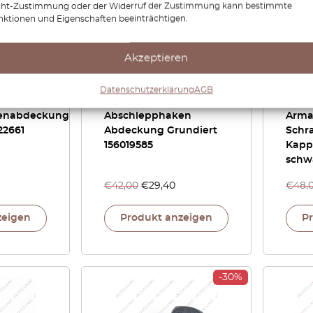
cht-Zustimmung oder der Widerruf der Zustimmung kann bestimmte
nktionen und Eigenschaften beeinträchtigen.
Akzeptieren
Lancia Thesis
Lanci
Datenschutzerklärung
AGB
ge
Heckstoßstange
HPE /
enabdeckung
Abschlepphaken
Arma
22661
Abdeckung Grundiert
Schr
156019585
Kapp
schw
€
42,00
€
29,40
€
48,
zeigen
Produkt anzeigen
P
-30%