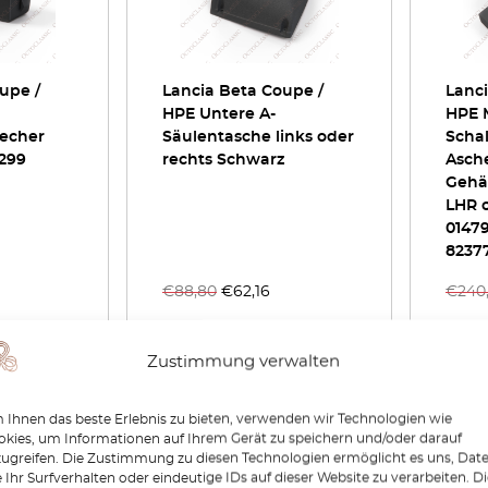
upe /
Lancia Beta Coupe /
Lanci
HPE Untere A-
HPE 
echer
Säulentasche links oder
Schal
299
rechts Schwarz
Asch
Gehä
LHR 
01479
8237
€
88,80
€
62,16
€
240
zeigen
Produkt anzeigen
P
Zustimmung verwalten
Ihnen das beste Erlebnis zu bieten, verwenden wir Technologien wie
-30%
-30%
kies, um Informationen auf Ihrem Gerät zu speichern und/oder darauf
zugreifen. Die Zustimmung zu diesen Technologien ermöglicht es uns, Dat
 Ihr Surfverhalten oder eindeutige IDs auf dieser Website zu verarbeiten. D