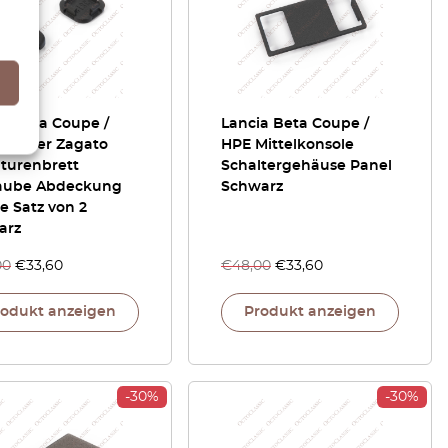
a Beta Coupe /
Lancia Beta Coupe /
 Spider Zagato
HPE Mittelkonsole
turenbrett
Schaltergehäuse Panel
aube Abdeckung
Schwarz
e Satz von 2
arz
00
€
33,60
€
48,00
€
33,60
rodukt anzeigen
Produkt anzeigen
-30%
-30%