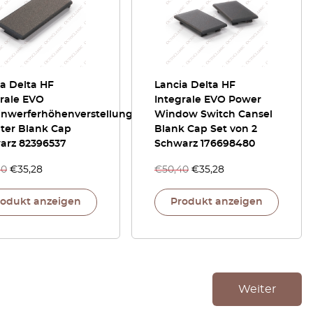
a Delta HF
Lancia Delta HF
grale EVO
Integrale EVO Power
inwerferhöhenverstellung
Window Switch Cansel
lter Blank Cap
Blank Cap Set von 2
arz 82396537
Schwarz 176698480
40
€
35,28
€
50,40
€
35,28
rodukt anzeigen
Produkt anzeigen
Weiter