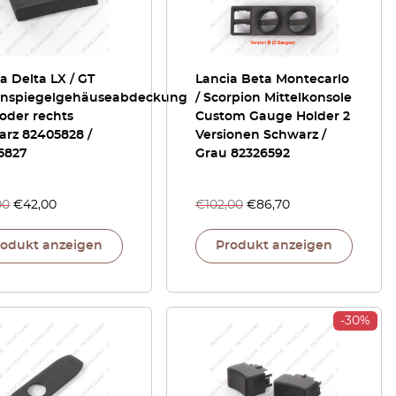
a Delta LX / GT
Lancia Beta Montecarlo
nspiegelgehäuseabdeckung
/ Scorpion Mittelkonsole
 oder rechts
Custom Gauge Holder 2
arz 82405828 /
Versionen Schwarz /
5827
Grau 82326592
00
€
42,00
€
102,00
€
86,70
rodukt anzeigen
Produkt anzeigen
-30%