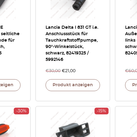
PE
Lancia Delta I 831 GT i.e.
Lanci
 seitliche
Anschlussstück für
Auße
nde für
Tauchkraftstoffpumpe,
links
h,
90°-Winkelstück,
schw
5
schwarz, 82419325 /
8240
5992146
€
30,00
€
21,00
€
60,
zeigen
Produkt anzeigen
P
-30%
-15%