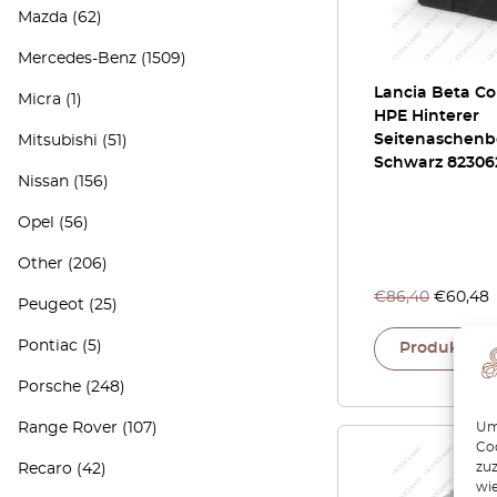
Mazda
(62)
Mercedes-Benz
(1509)
Lancia Beta Co
Micra
(1)
HPE Hinterer
Seitenaschenb
Mitsubishi
(51)
Schwarz 82306
Nissan
(156)
Opel
(56)
Other
(206)
€
86,40
€
60,48
Peugeot
(25)
Pontiac
(5)
Produkt an
Porsche
(248)
Um 
Range Rover
(107)
Coo
zu
Recaro
(42)
wie