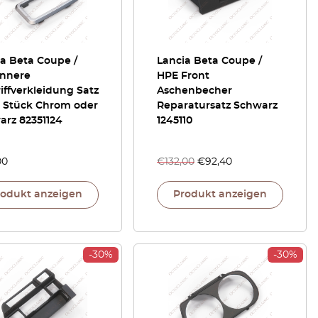
a Beta Coupe /
Lancia Beta Coupe /
Innere
HPE Front
iffverkleidung Satz
Aschenbecher
2 Stück Chrom oder
Reparatursatz Schwarz
arz 82351124
1245110
00
€
132,00
€
92,40
rodukt anzeigen
Produkt anzeigen
-30%
-30%