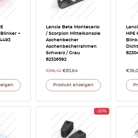
PE
Lancia Beta Montecarlo
Lanci
 Blinker +
/ Scorpion Mittelkonsole
HPE K
4493
Aschenbecher
Blin
Aschenbecherrahmen
Dich
Schwarz / Grau
8230
82326592
€
98,40
€
83,64
€
36,
zeigen
Produkt anzeigen
P
-30%