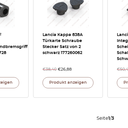
F
Lancia Kappa 838A
Lanci
Türkarte Schraube
Inte
ndbremsgriff
Stecker Satz von 2
Sche
728
schwarz 177260062
Scha
Schw
€
38,40
€
26,88
€
50,
zeigen
Produkt anzeigen
P
Seite
1
/
3