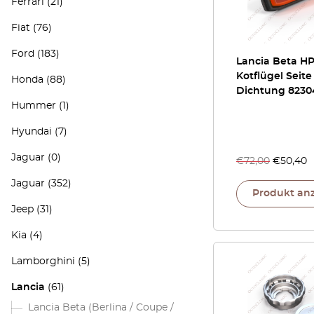
Ferrari
(21)
Fiat
(76)
Ford
(183)
Lancia Beta H
Kotflügel Seite
Honda
(88)
Dichtung 8230
Hummer
(1)
Hyundai
(7)
Jaguar
(0)
€
72,00
€
50,40
Jaguar
(352)
Produkt an
Jeep
(31)
Kia
(4)
Lamborghini
(5)
Lancia
(61)
Lancia Beta (Berlina / Coupe /