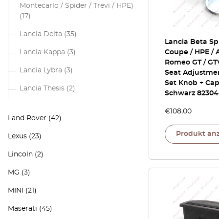
Montecarlo / Spider / Trevi / HPE)
(17)
Lancia Delta
(35)
Lancia Beta Spi
Lancia Kappa
(3)
Coupe / HPE / A
Romeo GT / GT
Lancia Lybra
(3)
Seat Adjustme
Set Knob + Ca
Lancia Thesis
(2)
Schwarz 82304
€
108,00
Land Rover
(42)
Produkt an
Lexus
(23)
Lincoln
(2)
MG
(3)
MINI
(21)
Maserati
(45)