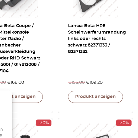
a Beta Coupe /
Lancia Beta HPE
Mittelkonsole
Scheinwerferumrandung
ter Radio /
links oder rechts
enbecher
schwarz 82371333 /
useverkleidung
82371332
oder RHD Schwarz
5001 / 014812008 /
7104
,00
€
168,00
€
156,00
€
109,20
rodukt anzeigen
Produkt anzeigen
-30%
-30%
en
ie