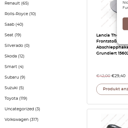
Ni
Renault
(65)
Fu
Rolls-Royce
(10)
Saab
(40)
Seat
(19)
Lancia Thesis
Frontstoßstan
Silverado
(0)
Abschlepphak
Grundiert 1560
Skoda
(12)
Smart
(4)
€
42,00
€
29,40
Subaru
(9)
Suzuki
(5)
Produkt an
Toyota
(119)
Uncategorized
(3)
Volkswagen
(317)