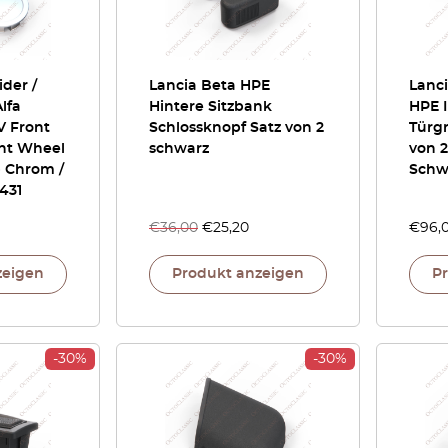
der /
Lancia Beta HPE
Lanci
lfa
Hintere Sitzbank
HPE 
V Front
Schlossknopf Satz von 2
Türgr
nt Wheel
schwarz
von 
p Chrom /
Schw
431
€
36,00
€
25,20
€
96,
zeigen
Produkt anzeigen
P
-30%
-30%