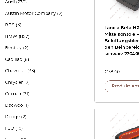
Audi
(239)
Austin Motor Company
(2)
BBS
(4)
Lancia Beta H
Mittelkonsole –
BMW
(857)
Belüftungsble
den Beinbereic
Bentley
(2)
schwarz 22040
Cadillac
(6)
Chevrolet
(33)
€
38,40
Chrysler
(7)
Produkt an
Citroen
(21)
Daewoo
(1)
Dodge
(2)
FSO
(10)