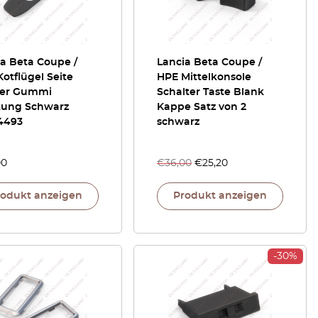
a Beta Coupe /
Lancia Beta Coupe /
otflügel Seite
HPE Mittelkonsole
ker Gummi
Schalter Taste Blank
tung Schwarz
Kappe Satz von 2
4493
schwarz
00
€
36,00
€
25,20
rodukt anzeigen
Produkt anzeigen
-30%