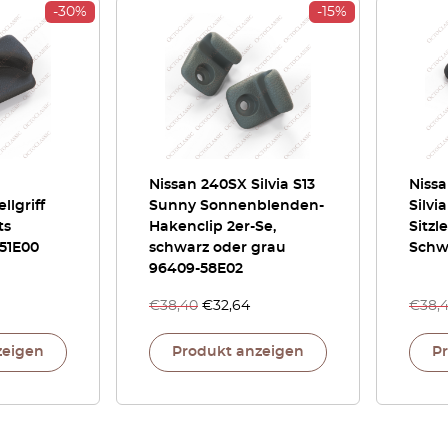
-30%
-15%
Nissan 240SX Silvia S13
Niss
llgriff
Sunny Sonnenblenden-
Silvi
ts
Hakenclip 2er-Se,
Sitzl
51E00
schwarz oder grau
Schw
96409-58E02
€
38,40
€
32,64
€
38,
zeigen
Produkt anzeigen
P