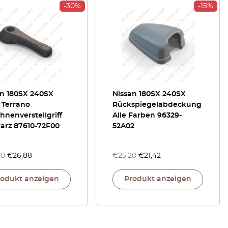
-30%
-15%
an 180SX 240SX
Nissan 180SX 240SX
a Terrano
Rückspiegelabdeckung
ehnenverstellgriff
Alle Farben 96329-
arz 87610-72F00
52A02
40
€
26,88
€
25,20
€
21,42
rodukt anzeigen
Produkt anzeigen