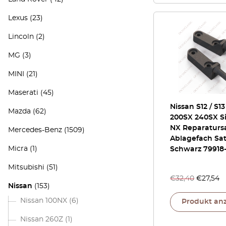
Lexus
(23)
Lincoln
(2)
MG
(3)
MINI
(21)
Maserati
(45)
Nissan S12 / S1
Mazda
(62)
200SX 240SX Si
NX Reparatursa
Mercedes-Benz
(1509)
Ablagefach Sat
Micra
(1)
Schwarz 79918
Mitsubishi
(51)
€
32,40
€
27,54
Nissan
(153)
Nissan 100NX
(6)
Produkt an
Nissan 260Z
(1)