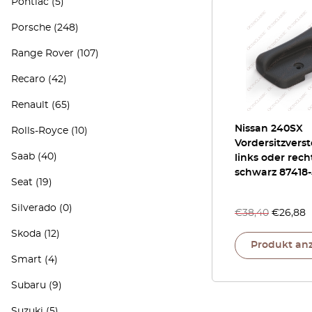
Pontiac
(5)
Porsche
(248)
Range Rover
(107)
Recaro
(42)
Renault
(65)
Nissan 240SX
Rolls-Royce
(10)
Vordersitzverste
Saab
(40)
links oder rech
schwarz 87418-
Seat
(19)
Silverado
(0)
€
38,40
€
26,88
Skoda
(12)
Produkt an
Smart
(4)
Subaru
(9)
Suzuki
(5)