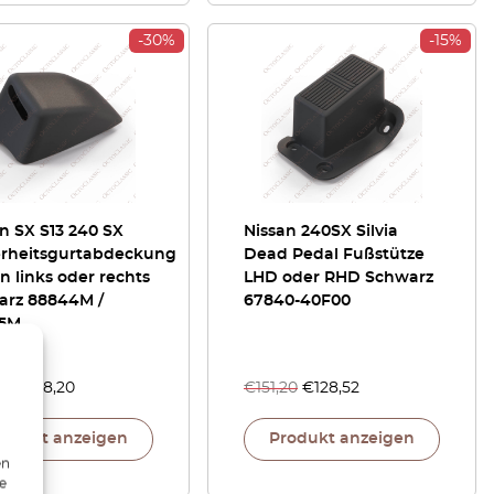
-30%
-15%
n SX S13 240 SX
Nissan 240SX Silvia
erheitsgurtabdeckung
Dead Pedal Fußstütze
n links oder rechts
LHD oder RHD Schwarz
arz 88844M /
67840-40F00
5M
,00
€
88,20
€
151,20
€
128,52
rodukt anzeigen
Produkt anzeigen
en
ie