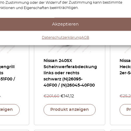
cht-Zustimmung oder der Widerruf der Zustimmung kann bestimmte
nktionen und Eigenschaften beeinträchtigen.
-15%
-30%
Akzeptieren
Datenschutzerklärung
AGB
Nissan 240SX
Nissa
engrill
Scheinwerferabdeckung
Heck
ts
links oder rechts
2er-S
51F00 /
schwarz (N)26095-
40F00 / (N)26045-40F00
4
€
201,60
€
141,12
€
25,
zeigen
Produkt anzeigen
P