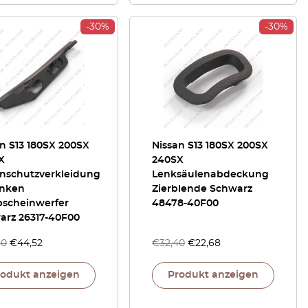
-30%
-30%
n S13 180SX 200SX
Nissan S13 180SX 200SX
X
240SX
nschutzverkleidung
Lenksäulenabdeckung
inken
Zierblende Schwarz
pscheinwerfer
48478-40F00
arz 26317-40F00
60
€
44,52
€
32,40
€
22,68
rodukt anzeigen
Produkt anzeigen