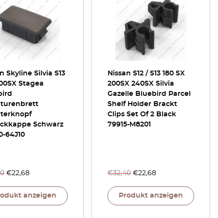
n Skyline Silvia S13
Nissan S12 / S13 180 SX
200SX Stagea
200SX 240SX Silvia
bird
Gazelle Bluebird Parcel
turenbrett
Shelf Holder Brackt
lterknopf
Clips Set Of 2 Black
ckkappe Schwarz
79915-M8201
0-64J10
40
€
22,68
€
32,40
€
22,68
rodukt anzeigen
Produkt anzeigen