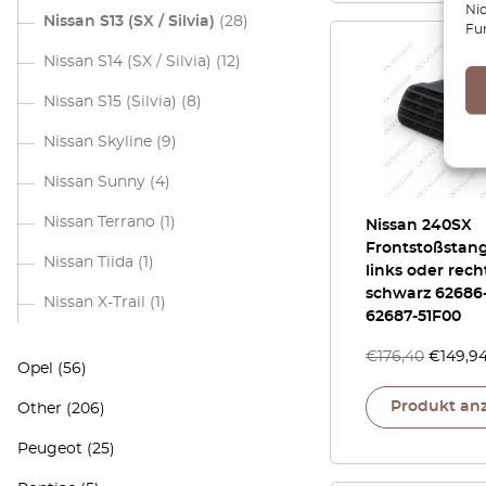
Ni
Nissan S13 (SX / Silvia)
(28)
Fu
Nissan S14 (SX / Silvia)
(12)
Nissan S15 (Silvia)
(8)
Nissan Skyline
(9)
Nissan Sunny
(4)
Nissan Terrano
(1)
Nissan 240SX
Frontstoßstang
Nissan Tiida
(1)
links oder rech
schwarz 62686-
Nissan X-Trail
(1)
62687-51F00
€
176,40
€
149,9
Opel
(56)
Produkt an
Other
(206)
Peugeot
(25)