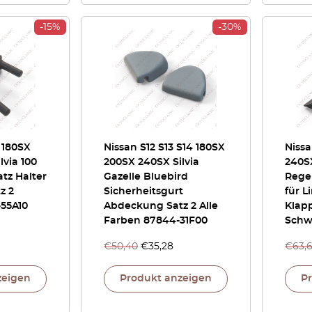
-15%
-30%
3 180SX
Nissan S12 S13 S14 180SX
Nissa
lvia 100
200SX 240SX Silvia
240S
tz Halter
Gazelle Bluebird
Rege
z 2
Sicherheitsgurt
für L
-55A10
Abdeckung Satz 2 Alle
Klap
Farben 87844-31F00
Schw
€
50,40
€
35,28
€
63,
zeigen
Produkt anzeigen
P