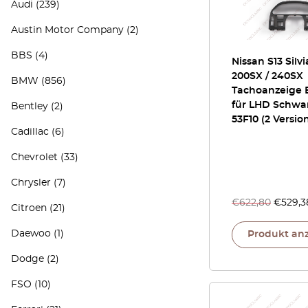
Audi
(239)
Austin Motor Company
(2)
BBS
(4)
Nissan S13 Silvi
200SX / 240SX
BMW
(856)
Tachoanzeige 
für LHD Schwa
Bentley
(2)
53F10 (2 Versio
Cadillac
(6)
Chevrolet
(33)
Chrysler
(7)
€
622,80
€
529,3
Citroen
(21)
Daewoo
(1)
Produkt an
Dodge
(2)
FSO
(10)