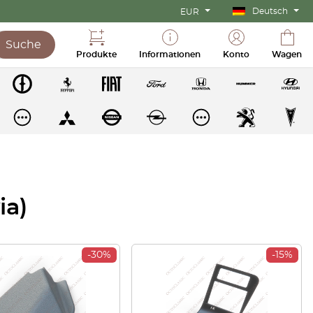
Deutsch
EUR
Suche
Produkte
Informationen
Konto
Wagen
ia)
-30%
-15%