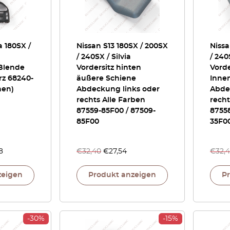
a 180SX /
Nissan S13 180SX / 200SX
Nissa
/ 240SX / Silvia
/ 240
Blende
Vordersitz hinten
Vorde
rz 68240-
äußere Schiene
Inne
nen)
Abdeckung links oder
Abde
rechts Alle Farben
recht
87559-85F00 / 87509-
87558
85F00
35F0
8
€
32,40
€
27,54
€
32,
zeigen
Produkt anzeigen
P
-30%
-15%