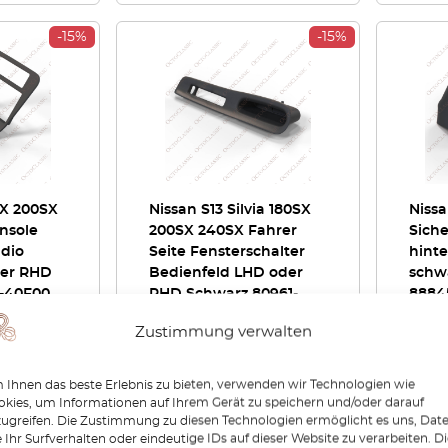
-15%
-15%
SX 200SX
Nissan S13 Silvia 180SX
Nissa
nsole
200SX 240SX Fahrer
Sich
adio
Seite Fensterschalter
hinte
der RHD
Bedienfeld LHD oder
schw
-40F00
RHD Schwarz 80961-
8884
40F00 / 80960-40F00
Zustimmung verwalten
€
118,80
€
100,98
€
126
Ihnen das beste Erlebnis zu bieten, verwenden wir Technologien wie
zeigen
Produkt anzeigen
P
kies, um Informationen auf Ihrem Gerät zu speichern und/oder darauf
zugreifen. Die Zustimmung zu diesen Technologien ermöglicht es uns, Dat
 Ihr Surfverhalten oder eindeutige IDs auf dieser Website zu verarbeiten. D