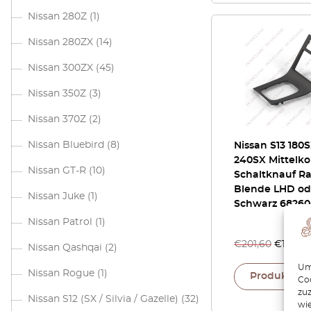
Nissan 280Z
(1)
Nissan 280ZX
(14)
Nissan 300ZX
(45)
Nissan 350Z
(3)
Nissan 370Z
(2)
Nissan Bluebird
(8)
Nissan S13 180
240SX Mittelko
Nissan GT-R
(10)
Schaltknauf R
Blende LHD o
Nissan Juke
(1)
Schwarz 68260
Nissan Patrol
(1)
€
201,60
€
171,36
Nissan Qashqai
(2)
Um 
Nissan Rogue
(1)
Produkt an
Coo
zu
Nissan S12 (SX / Silvia / Gazelle)
(32)
wie