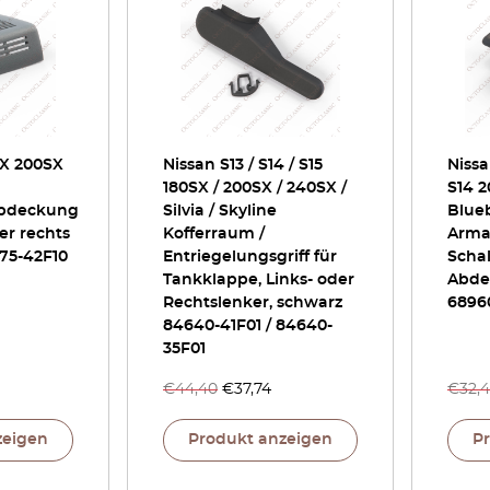
SX 200SX
Nissan S13 / S14 / S15
Nissa
180SX / 200SX / 240SX /
S14 
abdeckung
Silvia / Skyline
Blue
er rechts
Kofferraum /
Arma
175-42F10
Entriegelungsgriff für
Scha
Tankklappe, Links- oder
Abde
Rechtslenker, schwarz
6896
84640-41F01 / 84640-
35F01
€
44,40
€
37,74
€
32,
zeigen
Produkt anzeigen
P