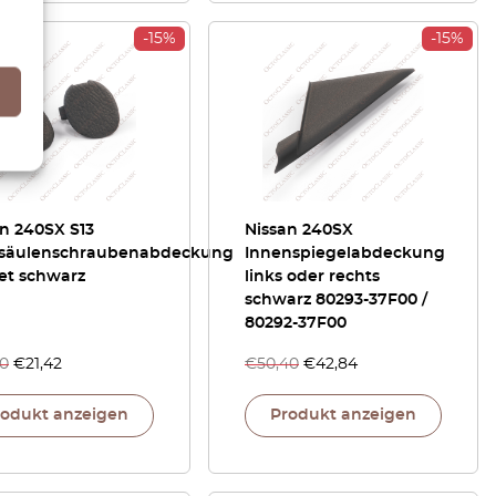
-15%
-15%
n 240SX S13
Nissan 240SX
säulenschraubenabdeckung
Innenspiegelabdeckung
et schwarz
links oder rechts
schwarz 80293-37F00 /
80292-37F00
20
€
21,42
€
50,40
€
42,84
rodukt anzeigen
Produkt anzeigen