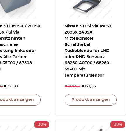
n S13 180SX / 200SX
Nissan S13 Silvia 180SX
SX / Silvia
200SX 240SX
rsitz hinten
Mittelkonsole
nschiene
Schalthebel
ckung links oder
Radioblende für LHD
s Alle Farben
oder RHD Schwarz
-35F00 / 87508-
68260-40F00 / 68260-
0
35F00 Mit
Temperatursensor
40
€
22,68
€
201,60
€
171,36
rodukt anzeigen
Produkt anzeigen
-30%
-30%