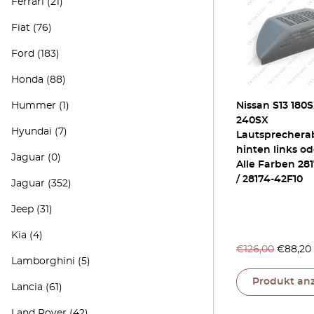
Ferrari
(21)
Fiat
(76)
Ford
(183)
Honda
(88)
Hummer
(1)
Nissan S13 180
240SX
Hyundai
(7)
Lautsprecher
hinten links od
Jaguar
(0)
Alle Farben 28
/ 28174-42F10
Jaguar
(352)
Jeep
(31)
Kia
(4)
€
126,00
€
88,20
Lamborghini
(5)
Produkt an
Lancia
(61)
Land Rover
(42)