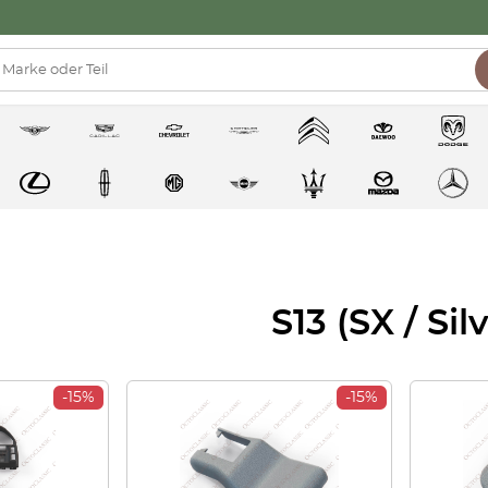
S13 (SX / Silv
-15%
-15%