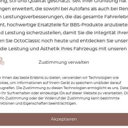
ng, Stil und Qualität geschätzt. Seit ihrer Gründung h
gen erweitert, die sowohl bei Autofans als auch bei Ren
 Leistungsverbesserungen, die das gesamte Fahrerlebnis 
 hochwertige Ersatzteile für BBS-Produkte anzubieten. 
nd Leistung sicherzustellen, damit Sie die Integrität I
n Sie OctoClassic noch heute und entdecken Sie unser
 die Leistung und Ästhetik Ihres Fahrzeugs mit unsere
Felgen über Jahre hinweg in
Zustimmung verwalten
Ihnen das beste Erlebnis zu bieten, verwenden wir Technologien wie
kies, um Informationen auf Ihrem Gerät zu speichern und/oder darauf
zugreifen. Die Zustimmung zu diesen Technologien ermöglicht es uns, Dat
 Ihr Surfverhalten oder eindeutige IDs auf dieser Website zu verarbeiten. D
cht-Zustimmung oder der Widerruf der Zustimmung kann bestimmte
nktionen und Eigenschaften beeinträchtigen.
Akzeptieren