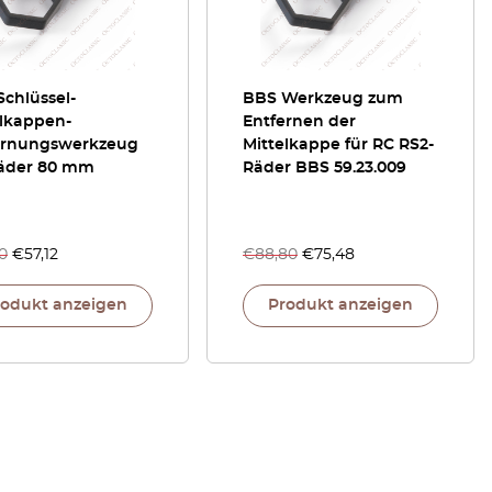
chlüssel-
BBS Werkzeug zum
elkappen-
Entfernen der
ernungswerkzeug
Mittelkappe für RC RS2-
Räder 80 mm
Räder BBS 59.23.009
0
€
57,12
€
88,80
€
75,48
rodukt anzeigen
Produkt anzeigen