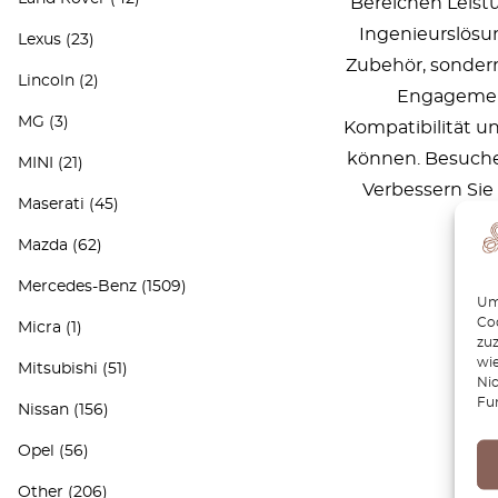
Bereichen Leistu
Ingenieurslösun
Lexus
(23)
Zubehör, sondern
Lincoln
(2)
Engagement,
MG
(3)
Kompatibilität u
können. Besuche
MINI
(21)
Verbessern Sie
Maserati
(45)
Mazda
(62)
Mercedes-Benz
(1509)
Um 
Coo
Micra
(1)
zu
wie
Mitsubishi
(51)
Ni
Fu
Nissan
(156)
Opel
(56)
Other
(206)