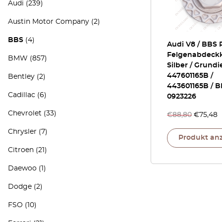
Audi
(239)
Austin Motor Company
(2)
BBS
(4)
Audi V8 / BBS 
Felgenabdeck
BMW
(857)
Silber / Grundi
447601165B /
Bentley
(2)
443601165B / 
Cadillac
(6)
0923226
Chevrolet
(33)
€
88,80
€
75,48
Chrysler
(7)
Produkt an
Citroen
(21)
Daewoo
(1)
Dodge
(2)
FSO
(10)