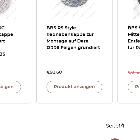
RG
BBS RS Style
BBS S
kappe
Radnabenkappe zur
Mitt
ert
Montage auf Dare
Entf
DRRS Felgen grundiert
für 
BBS
€
93,60
€
81,6
zeigen
Produkt anzeigen
P
Seite
1
/
1