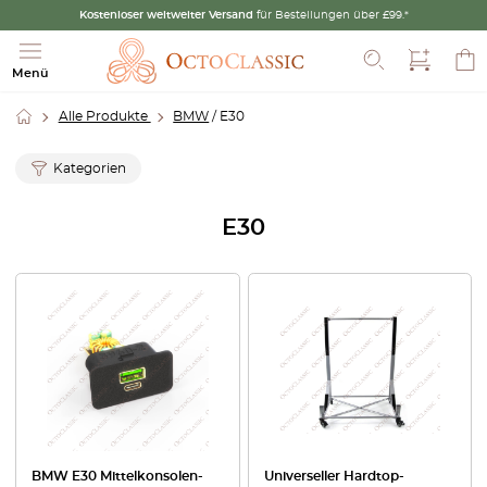
Kostenloser weltweiter Versand
für Bestellungen über £99.*
Suche
Menü
Alle Produkte
BMW
/ E30
Kategorien
E30
BMW E30 Mittelkonsolen-
Universeller Hardtop-