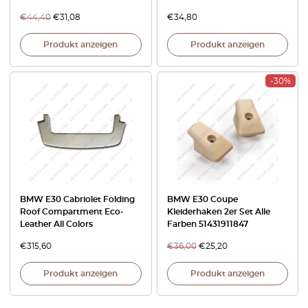
€
44,40
€
31,08
€
34,80
Produkt anzeigen
Produkt anzeigen
-30%
BMW E30 Cabriolet Folding
BMW E30 Coupe
Roof Compartment Eco-
Kleiderhaken 2er Set Alle
Leather All Colors
Farben 51431911847
€
315,60
€
36,00
€
25,20
Produkt anzeigen
Produkt anzeigen