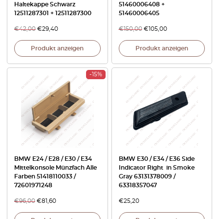
Haltekappe Schwarz
51460006408 +
12511287301 + 12511287300
51460006405
€
42,00
€
29,40
€
150,00
€
105,00
Produkt anzeigen
Produkt anzeigen
-15%
BMW E24 / E28 / E30 / E34
BMW E30 / E34 / E36 Side
Mittelkonsole Münzfach Alle
Indicator Right in Smoke
Farben 51418110033 /
Gray 63131378009 /
72601971248
63318357047
€
96,00
€
81,60
€
25,20