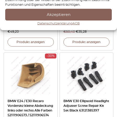
Funktionen und Eigenschaften beeinträchtigen.
BMW E21 / E30 / E28 / E24 /
BMW E30 Touring
Akzeptieren
E23 Teleskop-Antennenmast
Seitenkoffergriff Alle Farben
65221375569
51471947360
Datenschutzerklärung
AGB
€
49,20
€
50,40
€
35,28
Produkt anzeigen
Produkt anzeigen
-30%
BMW E24 / E30 Recaro
BMW E30 Ellipsoid Headlight
Vordersitz kleine Abdeckung
Adjuster Screw Repair Kit
links oder rechts Alle Farben
Set Black 63121385397
52111906573 / 52111906574