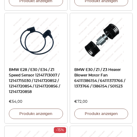
Produkt anzeigen
Produkt anzeigen
BMW E28 / E30 / E34 / Z1
BMW E30 / Z1 / Z3 Heater
Speed Sensor 12141713007 /
Blower Motor Fan
12141715030 / 12141720852 /
64111386154 / 64111373766 /
12141720854 / 12141720856 /
1373766 / 1386154 / 501523
12141720858
€
54,00
€
72,00
Produkt anzeigen
Produkt anzeigen
-15%