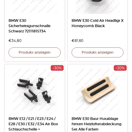
BMW E30
BMW E30 Cold Air Headligt X
Sicherheitsgurtschnalle
Honeycomb Black
Schwarz 72111815734
€
34,80
€
81,60
Produkt anzeigen
Produkt anzeigen
-30%
-30%
BMW E12 / E21 / E23 / E24 /
BMW E30 Baur Hutablage
E28 / E30 / E32 / E34 Air Box
hinten Heizlüfterabdeckung
Schlauchschelle +
Set Alle Farben