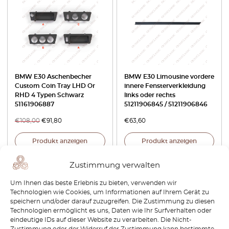
BMW E30 Aschenbecher
BMW E30 Limousine vordere
Custom Coin Tray LHD Or
innere Fensterverkleidung
RHD 4 Typen Schwarz
links oder rechts
51161906887
51211906845 / 51211906846
€
108,00
€
91,80
€
63,60
Produkt anzeigen
Produkt anzeigen
Zustimmung verwalten
-30%
Um Ihnen das beste Erlebnis zu bieten, verwenden wir
Technologien wie Cookies, um Informationen auf Ihrem Gerät zu
speichern und/oder darauf zuzugreifen. Die Zustimmung zu diesen
Technologien ermöglicht es uns, Daten wie Ihr Surfverhalten oder
eindeutige IDs auf dieser Website zu verarbeiten. Die Nicht-
Zustimmung oder der Widerruf der Zustimmung kann bestimmte