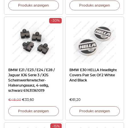
Produkt anzeigen
Produkt anzeigen
-30%
BMW E21 / E23 / E24 / E28 /
BMW E30 HELLA Headlight
Jaguar XJ6 Serie 3 / XJS
Covers Pair Set Of 2 White
Scheinwerferwischer-
And Black
Halterungssatz, 4-teilig,
schwarz 61631361019
€
48,00
€
33,60
€
61,20
Produkt anzeigen
Produkt anzeigen
-15%