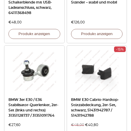
Schalterblende mit USB-
Ständer – stabil und mobil
Ladeanschluss, schwarz,
64111368498
€
48,00
€
126,00
Produkt anzeigen
Produkt anzeigen
-15%
BMW 3er E30 / E36
BMW E30 Cabrio-Hardtop-
Stabilisator-Querlenker, 2er-
Stützabdeckung, 2er-Set,
Set (links und rechts)
schwarz, 51431942787 /
31351128737 / 31351091764
51431942788
€
27,60
€
48,00
€
40,80