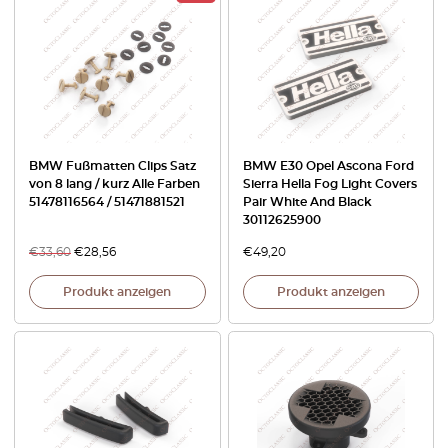
BMW Fußmatten Clips Satz
BMW E30 Opel Ascona Ford
von 8 lang / kurz Alle Farben
Sierra Hella Fog Light Covers
51478116564 / 51471881521
Pair White And Black
30112625900
€
33,60
€
28,56
€
49,20
Produkt anzeigen
Produkt anzeigen