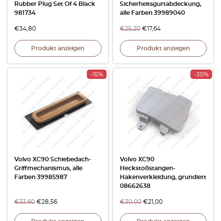
Rubber Plug Set Of 4 Black
Sicherheitsgurtabdeckung,
981734
alle Farben 39989040
€
34,80
€
25,20
€
17,64
Produkt anzeigen
Produkt anzeigen
-15%
-30%
Volvo XC90 Schiebedach-
Volvo XC90
Griffmechanismus, alle
Heckstoßstangen-
Farben 39985987
Hakenverkleidung, grundiert
08662638
€
33,60
€
28,56
€
30,00
€
21,00