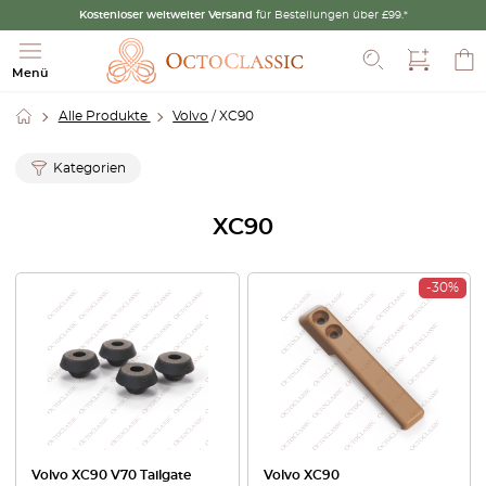
Kostenloser weltweiter Versand
für Bestellungen über £99.*
Suche
Menü
Alle Produkte
Volvo
/ XC90
Kategorien
XC90
-30%
Volvo XC90 V70 Tailgate
Volvo XC90