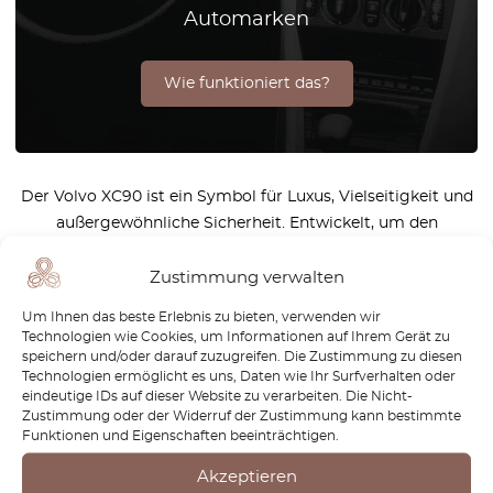
Automarken
Wie funktioniert das?
Der Volvo XC90 ist ein Symbol für Luxus, Vielseitigkeit und
außergewöhnliche Sicherheit. Entwickelt, um den
Bedürfnissen moderner Familien gerecht zu werden, bietet
er geräumige Innenräume, fortschrittliche
Zustimmung verwalten
Sicherheitsfunktionen und beeindruckende Leistung. Ob in
Um Ihnen das beste Erlebnis zu bieten, verwenden wir
der Stadt oder auf langen Reisen, der XC90 sorgt für ein
Technologien wie Cookies, um Informationen auf Ihrem Gerät zu
komfortables und reibungsloses Fahrerlebnis. Bei
speichern und/oder darauf zuzugreifen. Die Zustimmung zu diesen
Technologien ermöglicht es uns, Daten wie Ihr Surfverhalten oder
OctoClassic sind wir leidenschaftlich darum bemüht, das
eindeutige IDs auf dieser Website zu verarbeiten. Die Nicht-
Erbe herausragender Fahrzeuge wie des Volvo XC90 zu
Zustimmung oder der Widerruf der Zustimmung kann bestimmte
bewahren. Unser Engagement für die Bereitstellung
Funktionen und Eigenschaften beeinträchtigen.
hochwertiger Teile hilft Ihnen, die Leistung, den Luxus und
Akzeptieren
die Sicherheit zu erhalten, die den XC90 zu einer wahren