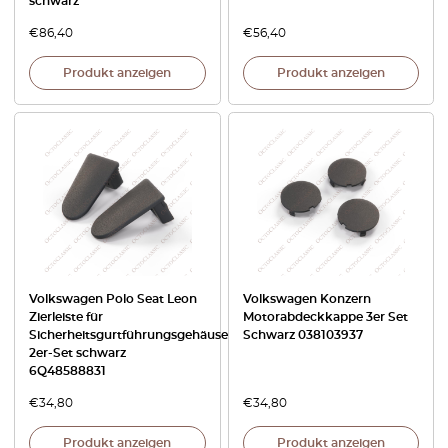
schwarz
€
86,40
€
56,40
Produkt anzeigen
Produkt anzeigen
Volkswagen Polo Seat Leon
Volkswagen Konzern
Zierleiste für
Motorabdeckkappe 3er Set
Sicherheitsgurtführungsgehäuse
Schwarz 038103937
2er-Set schwarz
6Q48588831
€
34,80
€
34,80
Produkt anzeigen
Produkt anzeigen