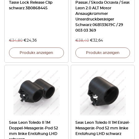
Taste Lock Release Clip
Passat / Skoda Octavia / Seat
schwarz 3B0868445
Leon 2.0 ALT Motor
Ansaugkrümmer
Unterdruckbetätiger
Schwarz 06B133619C / 29
003 03 369
€
34,80
€
24,36
€
38,40
€
32,64
Produkt anzeigen
Produkt anzeigen
Seat Leon Toledo II 1M
Seat Leon Toledo II 1M Einzel-
Doppel-Messgerät-Pod 52
Messgerät-Pod 52 mm linke
mm linke Entlüftung LHD
Entlüftung LHD schwarz