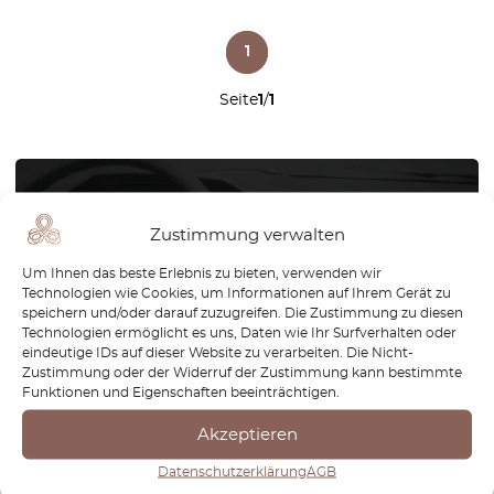
1
Seite
1
/
1
Sie können das Teil für Ihr Auto
Zustimmung verwalten
nicht finden? Prüfen Sie Teile
Um Ihnen das beste Erlebnis zu bieten, verwenden wir
auf Anfrage. Wir reproduzieren
Technologien wie Cookies, um Informationen auf Ihrem Gerät zu
speichern und/oder darauf zuzugreifen. Die Zustimmung zu diesen
Teile für alle Automarken
Technologien ermöglicht es uns, Daten wie Ihr Surfverhalten oder
eindeutige IDs auf dieser Website zu verarbeiten. Die Nicht-
Wir reproduzieren Teile für alle
Zustimmung oder der Widerruf der Zustimmung kann bestimmte
Funktionen und Eigenschaften beeinträchtigen.
Automarken
Akzeptieren
Wie funktioniert das?
Datenschutzerklärung
AGB