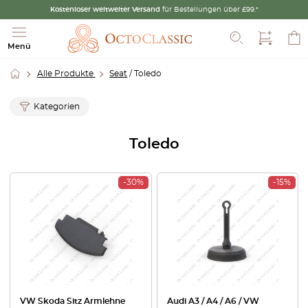
Kostenloser weltweiter Versand
für Bestellungen über £99.*
Suche
Menü
Alle Produkte
Seat
/ Toledo
Kategorien
Toledo
-30%
-15%
VW Skoda Sitz Armlehne
Audi A3 / A4 / A6 / VW