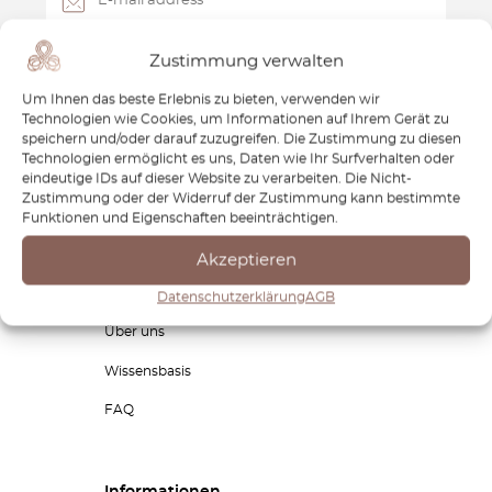
Zustimmung verwalten
Um Ihnen das beste Erlebnis zu bieten, verwenden wir
Durch Klicken auf "Abonnieren" erklären Sie sich damit einverstanden,
Technologien wie Cookies, um Informationen auf Ihrem Gerät zu
personalisierte Werbeinformationen von Octoclassic Ltd. zu erhalten.
speichern und/oder darauf zuzugreifen. Die Zustimmung zu diesen
Technologien ermöglicht es uns, Daten wie Ihr Surfverhalten oder
eindeutige IDs auf dieser Website zu verarbeiten. Die Nicht-
Zustimmung oder der Widerruf der Zustimmung kann bestimmte
Funktionen und Eigenschaften beeinträchtigen.
Jetzt einkaufen
Akzeptieren
Produkte
Datenschutzerklärung
AGB
Über uns
Wissensbasis
FAQ