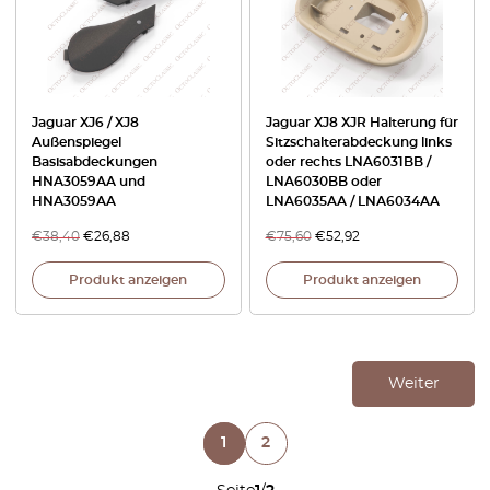
Jaguar XJ6 / XJ8
Jaguar XJ8 XJR Halterung für
Außenspiegel
Sitzschalterabdeckung links
Basisabdeckungen
oder rechts LNA6031BB /
HNA3059AA und
LNA6030BB oder
HNA3059AA
LNA6035AA / LNA6034AA
€
38,40
€
26,88
€
75,60
€
52,92
Produkt anzeigen
Produkt anzeigen
Weiter
1
2