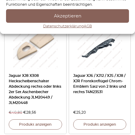
Funktionen und Eigenschaften beeinträchtigen.
Produkt anzeigen
Produkt anzeigen
Akzeptieren
-30%
Datenschutzerklärung
AGB
Jaguar XJ8 X308
Jaguar XJ6 / XJ12 / XJS / XJ8 /
Heckscheibenschalter
XJR Frontkotflügel Chrom-
Abdeckung rechts oder links
Emblem Satz von 2 links und
2er Set Aschenbecher
rechts T4N23531
Abdeckung JLM20449 /
JLM20448
€
40,80
€
28,56
€
25,20
Produkt anzeigen
Produkt anzeigen