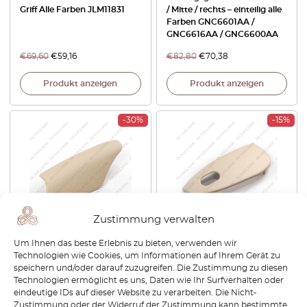
Griff Alle Farben JLM11831
/ Mitte / rechts – einteilig alle
Farben GNC6601AA /
GNC6616AA / GNC6600AA
€
69,60
€
59,16
€
82,80
€
70,38
Produkt anzeigen
Produkt anzeigen
-30%
-15%
Zustimmung verwalten
Jaguar XJ X350 / S-Type
Jaguar XJ8 X308 Vordertür
Um Ihnen das beste Erlebnis zu bieten, verwenden wir
Vordersitz Kappe
Beifahrer Fensterschalter
Technologien wie Cookies, um Informationen auf Ihrem Gerät zu
Abdeckung C2C13121
Abdeckung LHD oder RHD
speichern und/oder darauf zuzugreifen. Die Zustimmung zu diesen
GNC1385GA / GNC1385HA
Technologien ermöglicht es uns, Daten wie Ihr Surfverhalten oder
eindeutige IDs auf dieser Website zu verarbeiten. Die Nicht-
€
63,60
€
44,52
€
43,20
€
36,72
Zustimmung oder der Widerruf der Zustimmung kann bestimmte