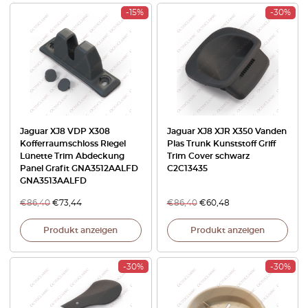
-15%
-30%
Jaguar XJ8 VDP X308
Jaguar XJ8 XJR X350 Vanden
Kofferraumschloss Riegel
Plas Trunk Kunststoff Griff
Lünette Trim Abdeckung
Trim Cover schwarz
Panel Grafit GNA3512AALFD
C2C13435
GNA3513AALFD
€
86,40
€
73,44
€
86,40
€
60,48
Produkt anzeigen
Produkt anzeigen
-30%
-30%