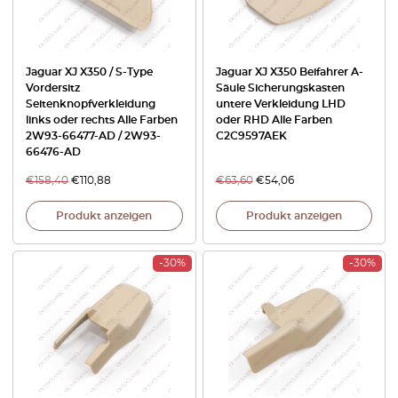
Jaguar XJ X350 / S-Type
Jaguar XJ X350 Beifahrer A-
Vordersitz
Säule Sicherungskasten
Seitenknopfverkleidung
untere Verkleidung LHD
links oder rechts Alle Farben
oder RHD Alle Farben
2W93-66477-AD / 2W93-
C2C9597AEK
66476-AD
€
158,40
€
110,88
€
63,60
€
54,06
Produkt anzeigen
Produkt anzeigen
-30%
-30%