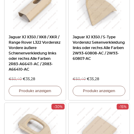
Jaguar XJ X350 / XK8 / XKR /
Jaguar XJ X350 / S-Type
Range Rover L322 Vordersitz
Vordersitz Seitenverkleidung
Vordere äußere
links oder rechts Alle Farben
Schienenverkleidung links
2W93-60808-AC / 2W93-
oder rechts Alle Farben
60807-AC
2R83-A66411-AC / 2R83-
A66410-AC
€
50,40
€
35,28
€
50,40
€
35,28
Produkt anzeigen
Produkt anzeigen
-30%
-15%