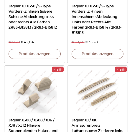
Jaguar XJ X350 / S-Type
Jaguar XJ X350 / S-Type
Vordersitz hinten äußere
Vordersitz Hinten
Schiene Abdeckung links
Innenschiene Abdeckung
oder rechts Alle Farben
Links oder Rechts Alle
2R83-B15813 / 2R83-B15812
Farben 2R83-B15814 / 2R83-
B15813
€
61,20
€
42,84
€
50,40
€
35,28
Produkt anzeigen
Produkt anzeigen
-15%
-15%
Jaguar X300 / X308 / XJ6 /
Jaguar XJ / XK
XJR / XJ12 Hintere
Armaturenbrett
Sonnenblenden Haken und
Lüftungsgitter Zierleiste links