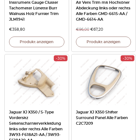
Instrument Gauge Cluster
Air Vent Trim mit Hochtöner
Tachometer Lünette Burr
Abdeckung links oder rechts
Walnuss Holz Furnier Trim
Alle Farben GMD-6615-AA /
JLM1941
GMD-6614-AA
€
358,80
€
96,00
€
67,20
Produkt anzeigen
Produkt anzeigen
-30%
-30%
Jaguar XJ X350 / S-Type
Jaguar XJ X350 Shifter
Vordersitz
Surround Panel Alle Farben
Seitenscharnierverkleidung
C2C7209
links oder rechts Alle Farben
3W93-F618A21-AA / 3W93-