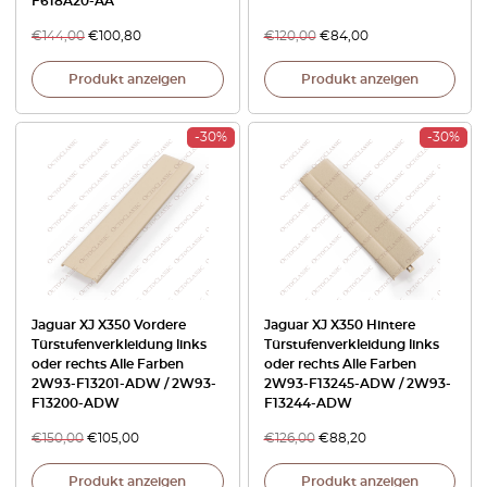
F618A20-AA
€
144,00
€
100,80
€
120,00
€
84,00
Produkt anzeigen
Produkt anzeigen
-30%
-30%
Jaguar XJ X350 Vordere
Jaguar XJ X350 Hintere
Türstufenverkleidung links
Türstufenverkleidung links
oder rechts Alle Farben
oder rechts Alle Farben
2W93-F13201-ADW / 2W93-
2W93-F13245-ADW / 2W93-
F13200-ADW
F13244-ADW
€
150,00
€
105,00
€
126,00
€
88,20
Produkt anzeigen
Produkt anzeigen