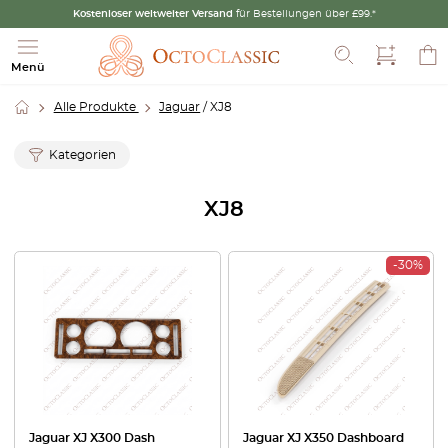
Kostenloser weltweiter Versand
für Bestellungen über £99.*
Suche
Menü
Alle Produkte
Jaguar
/ XJ8
Kategorien
XJ8
-30%
Jaguar XJ X300 Dash
Jaguar XJ X350 Dashboard