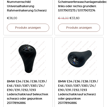
Nummernschild
Scheinwerferwaschanlagenabde
Universalhalterung
links oder rechts grundiert
Rahmenhalterung Schwarz
51117907273 / 51117907274
€
36,00
€
48,00
€
33,60
Produkt anzeigen
Produkt anzeigen
BMW E34 / E36 / E38 / E39 /
BMW E34 / E36 / E38 / E39 /
E46 / E60 / E87 / E83 / Z4 /
E46 / E60 / E87 / E83 / Z4 /
E90 / E91 / E92 / E93
E90 / E91 / E92 / E93
Lederschaltknauf beleuchtet
Lederschaltknauf schwarz
schwarz oder gepunktet
oder gepunktet
25117896886
25117896886