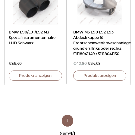
BMW E90/E91/E92 M3
BMW M3 E90 E92 E93
Spezialinstrumentenhalter
Abdeckkappe für
LHD Schwarz
Frontscheinwerferwaschanlage
grundiert links oder rechts
51118041149 / 51118041150
€
56,40
€
40,80
€
34,68
Produkt anzeigen
Produkt anzeigen
1
Seite
1
/
1