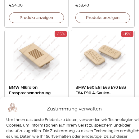
€
54,00
€
38,40
Produkt anzeigen
Produkt anzeigen
-15%
-15%
BMW Mikrofon
BMW E60 E61 E63 E70 E83
Freisprecheinrichtung
E84 E90 A-Säulen-
Abdeckung blanko alle
Schraubdeckelabdeckung
Farben 51447146778 /
Airbag 2er-Set Alle Farben
Zustimmung verwalten
7063921
8226055
Um Ihnen das beste Erlebnis zu bieten, verwenden wir Technologien wi
€
36,00
€
30,60
€
25,20
€
21,42
Cookies, um Informationen auf Ihrem Gerät zu speichern und/oder
darauf zuzugreifen. Die Zustimmung zu diesen Technologien ermöglich
Produkt anzeigen
Produkt anzeigen
es uns, Daten wie Ihr Surfverhalten oder eindeutige IDs auf dieser