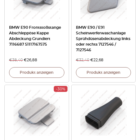
BMW E90 Frontstoßstange
BMW E90 / E91
Abschleppöse Kappe
Scheinwerferwaschanlage
Abdeckung Grundiert
Sprühdüsenabdeckung links
7116687 51117167575
oder rechts 7127546 /
7127546
€
38,40
€
26,88
€
32,40
€
22,68
Produkt anzeigen
Produkt anzeigen
-30%