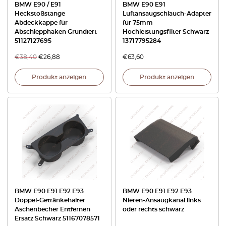
BMW E90 / E91
BMW E90 E91
Heckstoßstange
Luftansaugschlauch-Adapter
Abdeckkappe für
für 75mm
Abschlepphaken Grundiert
Hochleistungsfilter Schwarz
51127127695
13717795284
€
38,40
€
26,88
€
63,60
Produkt anzeigen
Produkt anzeigen
BMW E90 E91 E92 E93
BMW E90 E91 E92 E93
Doppel-Getränkehalter
Nieren-Ansaugkanal links
Aschenbecher Entfernen
oder rechts schwarz
Ersatz Schwarz 51167078571