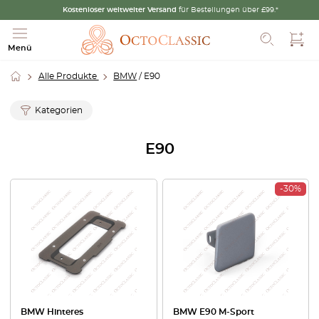
Kostenloser weltweiter Versand
für Bestellungen über £99.*
Such
Menü
Alle Produkte
BMW
/ E90
Kategorien
E90
-30%
BMW Hinteres
BMW E90 M-Sport