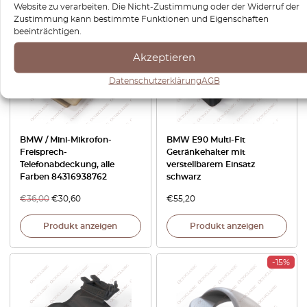
Website zu verarbeiten. Die Nicht-Zustimmung oder der Widerruf der
Zustimmung kann bestimmte Funktionen und Eigenschaften
-15%
beeinträchtigen.
Akzeptieren
Datenschutzerklärung
AGB
BMW / Mini-Mikrofon-
BMW E90 Multi-Fit
Freisprech-
Getränkehalter mit
Telefonabdeckung, alle
verstellbarem Einsatz
Farben 84316938762
schwarz
€
36,00
€
30,60
€
55,20
Produkt anzeigen
Produkt anzeigen
-15%