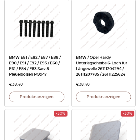
BMW E81 / E82 / E87 / E88 /
BMW / Opel Hardy
E90 / E91 / E92 / E93 / E60 /
Unterlegscheibe 6-Loch für
E61 / E84 / E83 Satz 8
Längswelle 26111204294 /
Pleuelbolzen M9x47
26111207785 / 26111225624
€
38,40
€
38,40
Produkt anzeigen
Produkt anzeigen
-30%
-30%