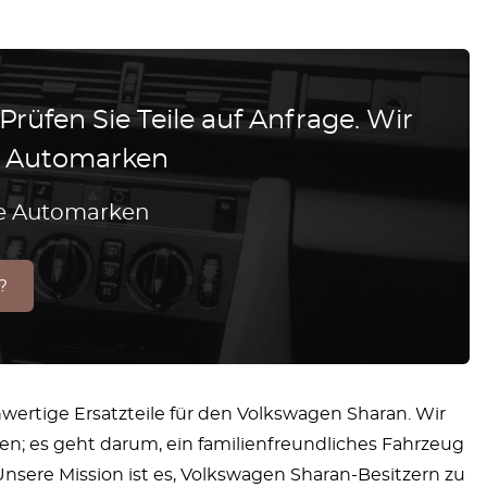
 Prüfen Sie Teile auf Anfrage. Wir
le Automarken
lle Automarken
?
wertige Ersatzteile für den Volkswagen Sharan. Wir
ren; es geht darum, ein familienfreundliches Fahrzeug
 Unsere Mission ist es, Volkswagen Sharan-Besitzern zu