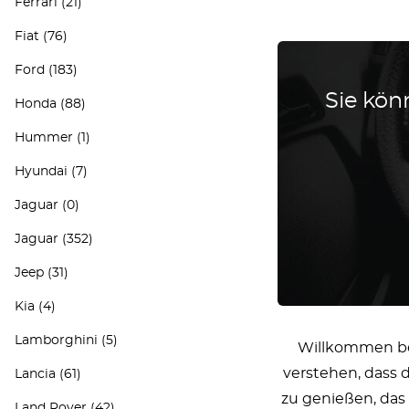
Ferrari
(21)
Fiat
(76)
Ford
(183)
Sie könn
Honda
(88)
Hummer
(1)
Hyundai
(7)
Jaguar
(0)
Jaguar
(352)
Jeep
(31)
Kia
(4)
Lamborghini
(5)
Willkommen bei
verstehen, dass 
Lancia
(61)
zu genießen, das 
Land Rover
(42)