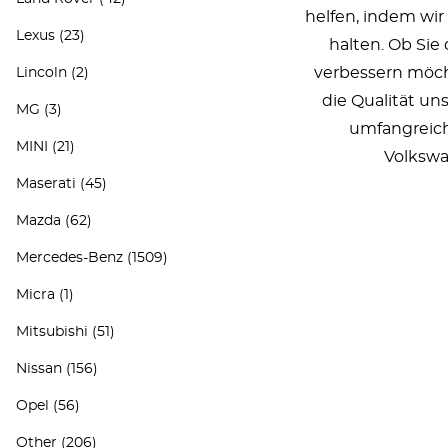
helfen, indem wir
Lexus
(23)
halten. Ob Sie
verbessern möcht
Lincoln
(2)
die Qualität un
MG
(3)
umfangreich
MINI
(21)
Volkswa
Maserati
(45)
Mazda
(62)
Mercedes-Benz
(1509)
Micra
(1)
Mitsubishi
(51)
Nissan
(156)
Opel
(56)
Other
(206)