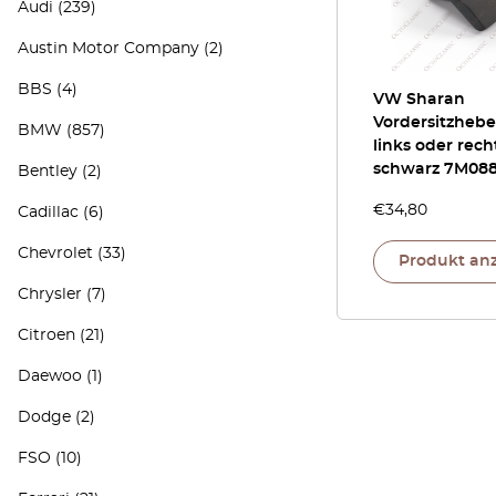
Audi
(239)
Austin Motor Company
(2)
BBS
(4)
VW Sharan
Vordersitzhebel
BMW
(857)
links oder rech
schwarz 7M08
Bentley
(2)
€
34,80
Cadillac
(6)
Chevrolet
(33)
Produkt an
Chrysler
(7)
Citroen
(21)
Daewoo
(1)
Dodge
(2)
FSO
(10)