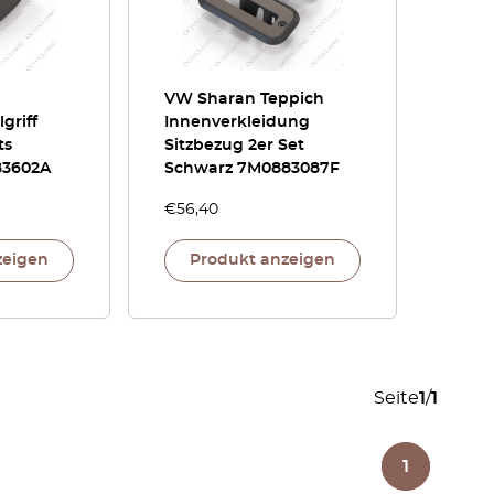
VW Sharan Teppich
griff
Innenverkleidung
ts
Sitzbezug 2er Set
83602A
Schwarz 7M0883087F
€
56,40
zeigen
Produkt anzeigen
Seite
1
/
1
1