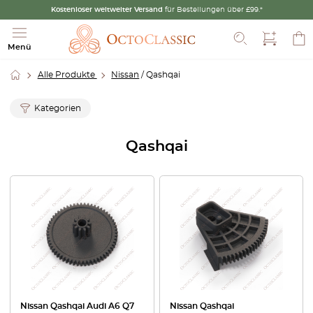
Kostenloser weltweiter Versand
für Bestellungen über £99.*
Suche
Menü
Alle Produkte
Nissan
/ Qashqai
Kategorien
Qashqai
Nissan Qashqai Audi A6 Q7
Nissan Qashqai