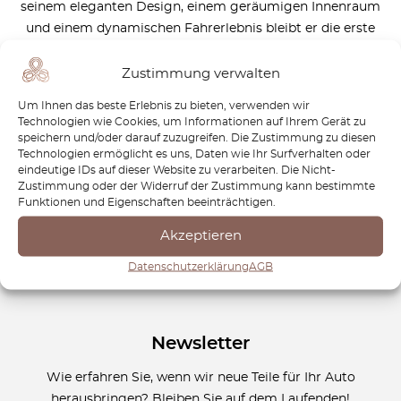
seinem eleganten Design, einem geräumigen Innenraum
und einem dynamischen Fahrerlebnis bleibt er die erste
Wahl für alle, die Komfort und Leistung gleichermaßen
schätzen. Einen Qashqai zu besitzen bedeutet, die perfekte
Zustimmung verwalten
Balance zwischen Alltagstauglichkeit und innovativer
Um Ihnen das beste Erlebnis zu bieten, verwenden wir
Ingenieurskunst zu genießen. Bei OctoClassic unterstützen
Technologien wie Cookies, um Informationen auf Ihrem Gerät zu
wir Fahrer, die Wert auf Qualität und Langlebigkeit legen.
speichern und/oder darauf zuzugreifen. Die Zustimmung zu diesen
Technologien ermöglicht es uns, Daten wie Ihr Surfverhalten oder
Unsere Leidenschaft für Automobiltechnik sorgt dafür, dass
eindeutige IDs auf dieser Website zu verarbeiten. Die Nicht-
Ihr Nissan Qashqai über Jahre hinweg zuverlässig und
Zustimmung oder der Widerruf der Zustimmung kann bestimmte
stilvoll bleibt. Vertrauen Sie OctoClassic, um den Fahrspaß
Funktionen und Eigenschaften beeinträchtigen.
und die Vielseitigkeit des Qashqai zu erhalten.
Akzeptieren
Datenschutzerklärung
AGB
Newsletter
Wie erfahren Sie, wenn wir neue Teile für Ihr Auto
herausbringen? Bleiben Sie auf dem Laufenden!