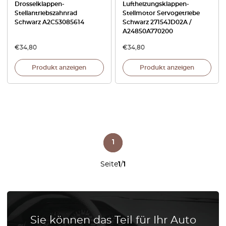
Drosselklappen-
Luftheizungsklappen-
Stellantriebszahnrad
Stellmotor Servogetriebe
Schwarz A2C53085614
Schwarz 27154JD02A /
A24850A770200
€
34,80
€
34,80
Produkt anzeigen
Produkt anzeigen
1
Seite
1
/
1
Sie können das Teil für Ihr Auto