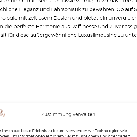
definiert hat. Bei OctoClassic würdigen wir das Erbe di
ichliche Eleganz und Fahrsohistik zu bewahren. Ob auf 
logie mit zeitlosem Design und bietet ein unvergleichli
n die perfekte Harmonie aus Raffinesse und Zuverlässigk
aft für diese außergewöhnliche Luxuslimousine zu unte
Zustimmung verwalten
Ihnen das beste Erlebnis zu bieten, verwenden wir Technologien wie
kies, um Informationen auf Ihrem Gerät zu speichern und/oder darauf