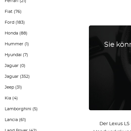
Ferrari
(21)
Fiat
(76)
Ford
(183)
Honda
(88)
Sie könn
Hummer
(1)
Hyundai
(7)
Jaguar
(0)
Jaguar
(352)
Jeep
(31)
Kia
(4)
Lamborghini
(5)
Lancia
(61)
Der Lexus LS 
Land Rover
(42)