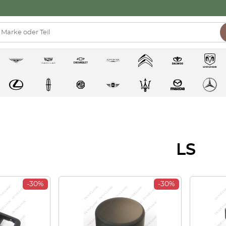
LS
-30%
-30%