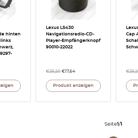
Lexus LS430
Lexus
de hinten
Navigationsradio-CD-
Cap 
 links
Player-Empfängerknopf
Scha
hwarz,
90010-22022
Schw
69297-
€
25,20
€
17,64
€
25,
zeigen
Produkt anzeigen
P
Seite
1
/
1