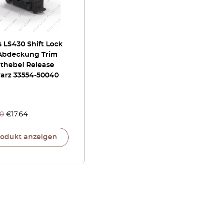
 LS430 Shift Lock
Abdeckung Trim
lthebel Release
arz 33554-50040
20
€
17,64
rodukt anzeigen