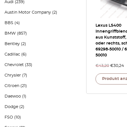
Audi
(239)
Austin Motor Company
(2)
BBS
(4)
Lexus LS400
Innengriffblen
BMW
(857)
aus Kunststoff,
oder rechts, sc
Bentley
(2)
69298-50010 / 
Cadillac
(6)
50010
Chevrolet
(33)
€
43,20
€
30,24
Chrysler
(7)
Produkt an
Citroen
(21)
Daewoo
(1)
Dodge
(2)
FSO
(10)