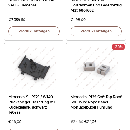
Holzdekorleisten Premium
Mittelarmlehne mit
Set 15 Elemente
Holzrahmen und Lederbezug
A1296801682
€
7.359,60
€
498,00
Produkt anzeigen
Produkt anzeigen
-30%
Mercedes SL R129 / W140
Mercedes R129 Soft Top Roof
Rückspiegel-Halterung mit
Soft Wire Rope Kabel
Kugelgelenk, schwarz
Montagebügel Führung
140533
€
48,00
€
34,80
€
24,36