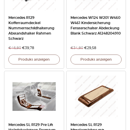
Mercedes R129
Mercedes W124 W201 W460
Kofferraumdeckel
W461 Kindersicherung
Nummernschildhalterung
Fensterschalter Abdeckung
Abstandshalter Rahmen
Blank Schwarz A1248204910
Schwarz
€
46,80
€
39,78
€
34,80
€
29,58
Produkt anzeigen
Produkt anzeigen
Mercedes SL R129 Pre Lift
Mercedes SL R129