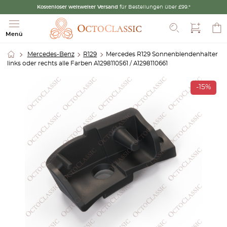
Kostenloser weltweiter Versand
für Bestellungen über £99.*
Suche
Menü
Mercedes-Benz
R129
Mercedes R129 Sonnenblendenhalter
links oder rechts alle Farben A1298110561 / A1298110661
-15%