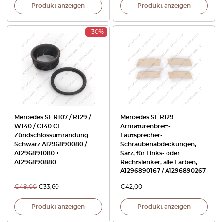
Produkt anzeigen
Produkt anzeigen
-30%
Mercedes SL R107 / R129 /
Mercedes SL R129
W140 / C140 CL
Armaturenbrett-
Zündschlossumrandung
Lautsprecher-
Schwarz A1296890080 /
Schraubenabdeckungen,
A1296891080 +
Satz, für Links- oder
A1296890880
Rechtslenker, alle Farben,
A1296890167 / A1296890267
€
48,00
€
33,60
€
42,00
Produkt anzeigen
Produkt anzeigen