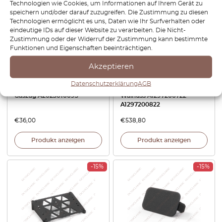
Technologien wie Cookies, um Informationen auf Ihrem Gerät zu
speichern und/oder darauf zuzugreifen. Die Zustimmung zu diesen
Technologien ermöglicht es uns, Daten wie Ihr Surfverhalten oder
eindeutige IDs auf dieser Website zu verarbeiten. Die Nicht-
Zustimmung oder der Widerruf der Zustimmung kann bestimmte
Funktionen und Eigenschaften beeinträchtigen.
Akzeptieren
Mercedes W124 / W129 /
Mercedes R129 Türkarte
W140 / W201 / W202 /
Holzverkleidung 2er Set links
Datenschutzerklärung
AGB
Sprinter – Halteklammer für
und rechts Zebrano /
Gaszug A2023010093
Walnuss A1297200722
A1297200822
€
36,00
€
538,80
Produkt anzeigen
Produkt anzeigen
-15%
-15%