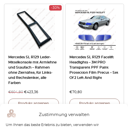
-30%
Mercedes SL R129 Leder-
Mercedes SL R129 Facelift
Mittelkonsole mit Armlehne
Headlights – 3M PRO
und Staufach – Rahmen
Transparent PPF Paint
ohne Ziernähte, für Links-
Protection Film Precut – Set
und Rechtslenker, alle
Of 2 Left And Right
Farben
€
604,80
€
423,36
€
70,80
Produkt anzeigen
Produkt anzeigen
Zustimmung verwalten
Um Ihnen das beste Erlebnis zu bieten, verwenden wir