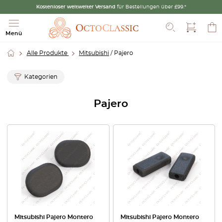
Kostenloser weltweiter Versand
für Bestellungen über £99.*
Suche
Menü
Alle Produkte
Mitsubishi
/ Pajero
Kategorien
Pajero
Mitsubishi Pajero Montero
Mitsubishi Pajero Montero