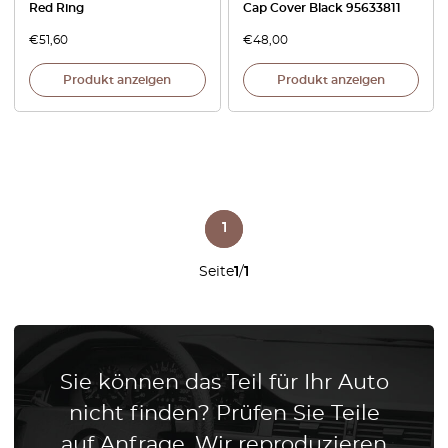
Red Ring
Cap Cover Black 95633811
€
51,60
€
48,00
Produkt anzeigen
Produkt anzeigen
1
Seite
1
/
1
Sie können das Teil für Ihr Auto
nicht finden? Prüfen Sie Teile
auf Anfrage. Wir reproduzieren