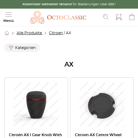
Kostenloser weltweiter Versand
für Bestellungen über £99.*
Suche
Menü
Alle Produkte
Citroen
/ AX
Kategorien
AX
Citroën AX I Gear Knob With
Citroen AX Centre Wheel