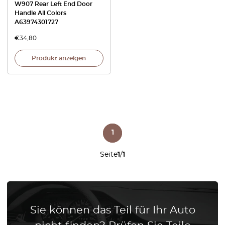
W907 Rear Left End Door
Handle All Colors
A63974301727
€
34,80
Produkt anzeigen
1
Seite
1
/
1
Sie können das Teil für Ihr Auto