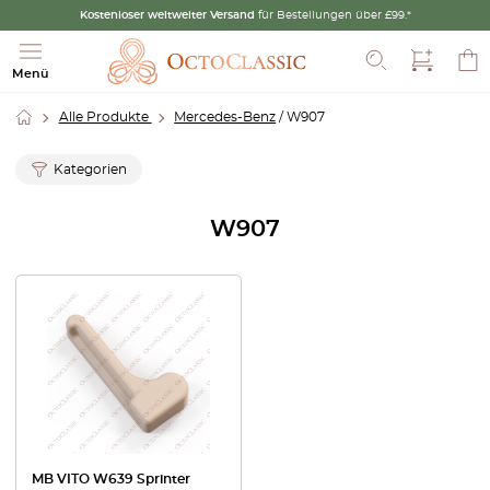
Kostenloser weltweiter Versand
für Bestellungen über £99.*
Suche
Menü
Alle Produkte
Mercedes-Benz
/ W907
Kategorien
W907
MB VITO W639 Sprinter