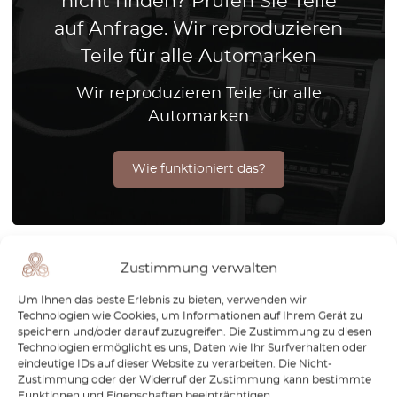
nicht finden? Prüfen Sie Teile
auf Anfrage. Wir reproduzieren
Teile für alle Automarken
Wir reproduzieren Teile für alle
Automarken
Wie funktioniert das?
Zustimmung verwalten
Um Ihnen das beste Erlebnis zu bieten, verwenden wir
Technologien wie Cookies, um Informationen auf Ihrem Gerät zu
Newsletter
speichern und/oder darauf zuzugreifen. Die Zustimmung zu diesen
Technologien ermöglicht es uns, Daten wie Ihr Surfverhalten oder
eindeutige IDs auf dieser Website zu verarbeiten. Die Nicht-
Wie erfahren Sie, wenn wir neue Teile für Ihr Auto
Zustimmung oder der Widerruf der Zustimmung kann bestimmte
herausbringen? Bleiben Sie auf dem Laufenden!
Funktionen und Eigenschaften beeinträchtigen.