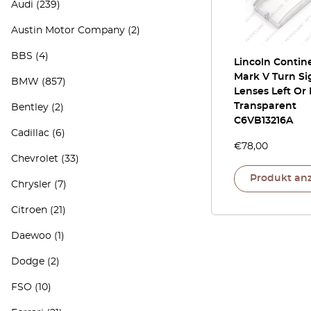
Audi
(239)
Austin Motor Company
(2)
BBS
(4)
Lincoln Contin
Mark V Turn Si
BMW
(857)
Lenses Left Or 
Transparent
Bentley
(2)
C6VB13216A
Cadillac
(6)
€
78,00
Chevrolet
(33)
Produkt an
Chrysler
(7)
Citroen
(21)
Daewoo
(1)
Dodge
(2)
FSO
(10)