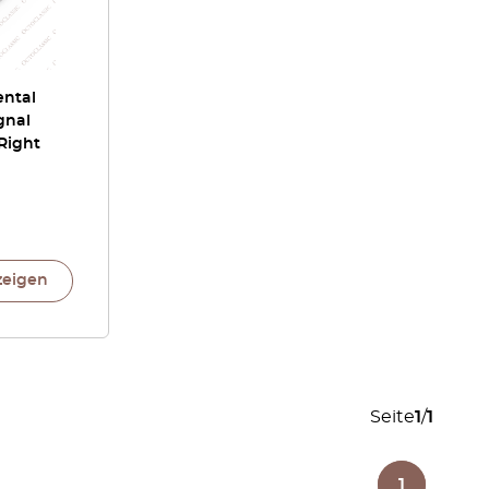
ental
gnal
Right
zeigen
Seite
1
/
1
1