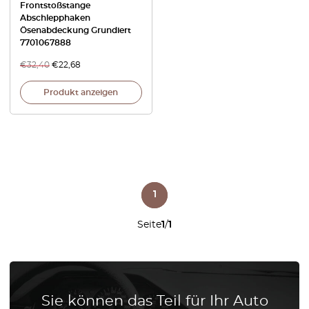
Frontstoßstange
Abschlepphaken
Ösenabdeckung Grundiert
7701067888
€
32,40
€
22,68
Produkt anzeigen
1
Seite
1
/
1
Sie können das Teil für Ihr Auto