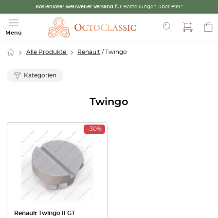
Kostenloser weltweiter Versand
für Bestellungen über £99.*
Suche
Menü
Alle Produkte
Renault
/ Twingo
Kategorien
Twingo
-30%
Renault Twingo II GT