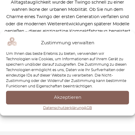
Alltagstauglichkeit wurde der Twingo schnell zu einer
wahren Ikone der urbanen Mobilität. Ob Sie nun dem
Charme eines Twingo der ersten Generation verfallen sind
oder die modernen Weiterentwicklungen späterer Modelle
genießen – dieses einzigartige Kompaktfahrzeug begeistert
und bindet Fahrer auf der ganzen Welt bis heute. Wir
Zustimmung verwalten
setzen uns dafür ein, Ihnen dabei zu helfen, die
Zuverlässigkeit, den Komfort und den unverwechselbaren
Um Ihnen das beste Erlebnis zu bieten, verwenden wir
Technologien wie Cookies, um Informationen auf Ihrem Gerät zu
Charakter zu bewahren, die den Twingo so besonders
speichern und/oder darauf zuzugreifen. Die Zustimmung zu diesen
machen. Dank unserer Expertise und unserer sorgfältig
Technologien ermöglicht es uns, Daten wie Ihr Surfverhalten oder
ausgewählten hochwertigen Ersatzteile können Sie
eindeutige IDs auf dieser Website zu verarbeiten. Die Nicht-
Zustimmung oder der Widerruf der Zustimmung kann bestimmte
sicherstellen, dass Ihr Renault Twingo viele Jahre lang
Funktionen und Eigenschaften beeinträchtigen.
optimale Leistung bringt. Vertrauen Sie auf OctoClassic,
um Ihr Restaurations- oder Wartungsprojekt mit
Akzeptieren
fachkundiger Beratung und Premium-Komponenten zu
Datenschutzerklärung
AGB
unterstützen.