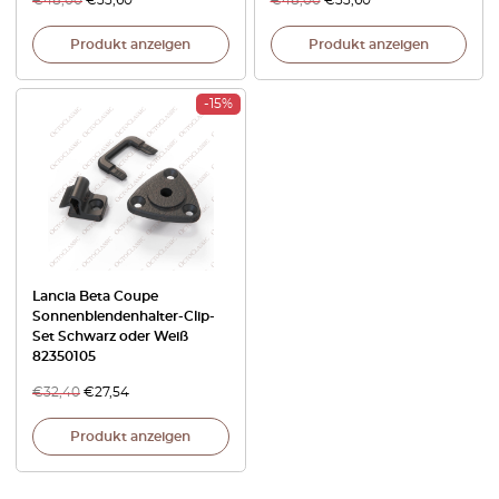
€
48,00
€
33,60
€
48,00
€
33,60
Produkt anzeigen
Produkt anzeigen
-15%
Lancia Beta Coupe
Sonnenblendenhalter-Clip-
Set Schwarz oder Weiß
82350105
€
32,40
€
27,54
Produkt anzeigen