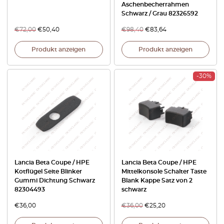
Aschenbecherrahmen
Schwarz / Grau 82326592
€
72,00
€
50,40
€
98,40
€
83,64
Produkt anzeigen
Produkt anzeigen
-30%
Lancia Beta Coupe / HPE
Lancia Beta Coupe / HPE
Kotflügel Seite Blinker
Mittelkonsole Schalter Taste
Gummi Dichtung Schwarz
Blank Kappe Satz von 2
82304493
schwarz
€
36,00
€
36,00
€
25,20