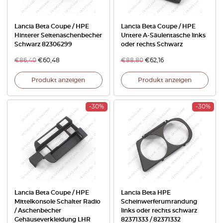
Lancia Beta Coupe / HPE
Lancia Beta Coupe / HPE
Hinterer Seitenaschenbecher
Untere A-Säulentasche links
Schwarz 82306299
oder rechts Schwarz
€
86,40
€
60,48
€
88,80
€
62,16
Produkt anzeigen
Produkt anzeigen
-30%
-30%
Lancia Beta Coupe / HPE
Lancia Beta HPE
Mittelkonsole Schalter Radio
Scheinwerferumrandung
/ Aschenbecher
links oder rechts schwarz
Gehäuseverkleidung LHR
82371333 / 82371332