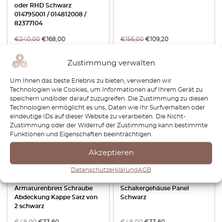
oder RHD Schwarz
014795001 / 014812008 /
82377104
€
240,00
€
168,00
€
156,00
€
109,20
Produkt anzeigen
Produkt anzeigen
Zustimmung verwalten
Um Ihnen das beste Erlebnis zu bieten, verwenden wir
-30%
-30%
Technologien wie Cookies, um Informationen auf Ihrem Gerät zu
speichern und/oder darauf zuzugreifen. Die Zustimmung zu diesen
Technologien ermöglicht es uns, Daten wie Ihr Surfverhalten oder
eindeutige IDs auf dieser Website zu verarbeiten. Die Nicht-
Zustimmung oder der Widerruf der Zustimmung kann bestimmte
Funktionen und Eigenschaften beeinträchtigen.
Akzeptieren
Datenschutzerklärung
AGB
Lancia Beta Coupe / HPE /
Lancia Beta Coupe / HPE
Spider Zagato
Mittelkonsole
Armaturenbrett Schraube
Schaltergehäuse Panel
Abdeckung Kappe Satz von
Schwarz
2 schwarz