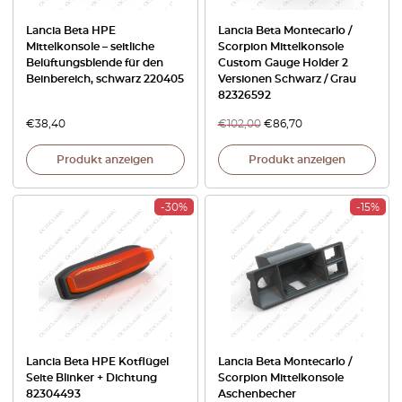
Lancia Beta HPE
Lancia Beta Montecarlo /
Mittelkonsole – seitliche
Scorpion Mittelkonsole
Belüftungsblende für den
Custom Gauge Holder 2
Beinbereich, schwarz 220405
Versionen Schwarz / Grau
82326592
€
38,40
€
102,00
€
86,70
Produkt anzeigen
Produkt anzeigen
-30%
-15%
Lancia Beta HPE Kotflügel
Lancia Beta Montecarlo /
Seite Blinker + Dichtung
Scorpion Mittelkonsole
82304493
Aschenbecher