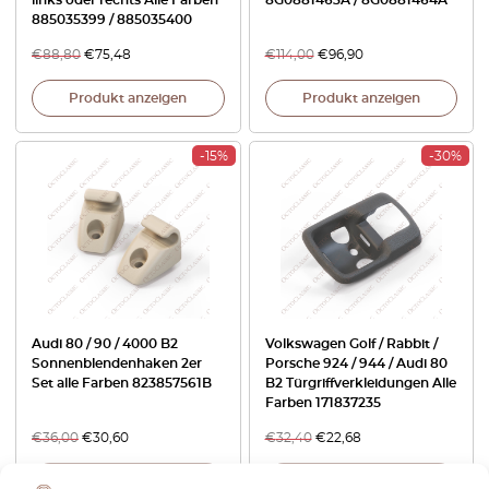
885035399 / 885035400
€
88,80
€
75,48
€
114,00
€
96,90
Produkt anzeigen
Produkt anzeigen
-15%
-30%
Audi 80 / 90 / 4000 B2
Volkswagen Golf / Rabbit /
Sonnenblendenhaken 2er
Porsche 924 / 944 / Audi 80
Set alle Farben 823857561B
B2 Türgriffverkleidungen Alle
Farben 171837235
€
36,00
€
30,60
€
32,40
€
22,68
Produkt anzeigen
Produkt anzeigen