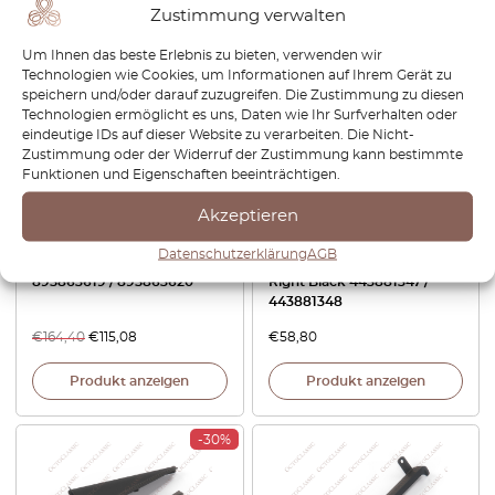
Zustimmung verwalten
-30%
Um Ihnen das beste Erlebnis zu bieten, verwenden wir
Technologien wie Cookies, um Informationen auf Ihrem Gerät zu
speichern und/oder darauf zuzugreifen. Die Zustimmung zu diesen
Technologien ermöglicht es uns, Daten wie Ihr Surfverhalten oder
eindeutige IDs auf dieser Website zu verarbeiten. Die Nicht-
Zustimmung oder der Widerruf der Zustimmung kann bestimmte
Funktionen und Eigenschaften beeinträchtigen.
Akzeptieren
Audi Coupe Paketablagen
Audi 80 90 B2 VW Golf MK2
Datenschutzerklärung
AGB
2er Set Alle Farben
Cap For Guide Rail Left And
895863619 / 895863620
Right Black 443881347 /
443881348
€
164,40
€
115,08
€
58,80
Produkt anzeigen
Produkt anzeigen
-30%