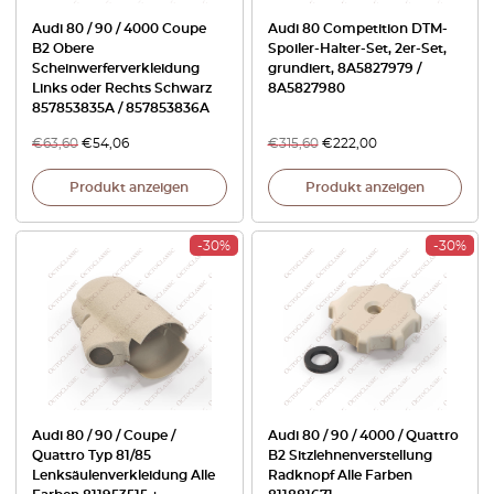
Audi 80 / 90 / 4000 Coupe
Audi 80 Competition DTM-
B2 Obere
Spoiler-Halter-Set, 2er-Set,
Scheinwerferverkleidung
grundiert, 8A5827979 /
Links oder Rechts Schwarz
8A5827980
857853835A / 857853836A
€
63,60
€
54,06
€
315,60
€
222,00
Produkt anzeigen
Produkt anzeigen
-30%
-30%
Audi 80 / 90 / Coupe /
Audi 80 / 90 / 4000 / Quattro
Quattro Typ 81/85
B2 Sitzlehnenverstellung
Lenksäulenverkleidung Alle
Radknopf Alle Farben