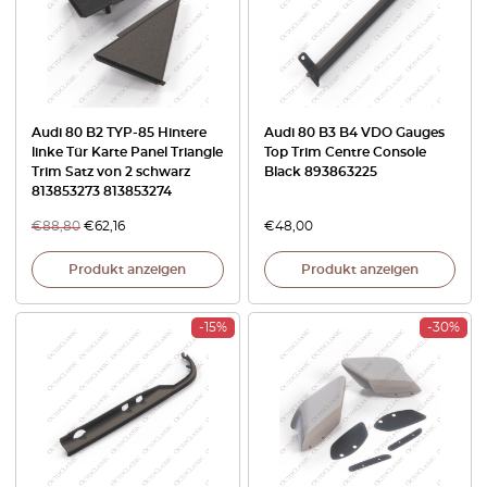
Audi 80 B2 TYP-85 Hintere
Audi 80 B3 B4 VDO Gauges
linke Tür Karte Panel Triangle
Top Trim Centre Console
Trim Satz von 2 schwarz
Black 893863225
813853273 813853274
€
88,80
€
62,16
€
48,00
Produkt anzeigen
Produkt anzeigen
-15%
-30%