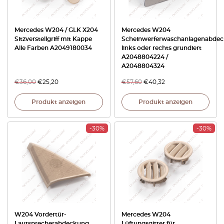
Mercedes W204 / GLK X204
Mercedes W204
Sitzverstellgriff mit Kappe
Scheinwerferwaschanlagenabde
Alle Farben A2049180034
links oder rechts grundiert
A2048804224 /
A2048804324
€
36,00
€
25,20
€
57,60
€
40,32
Produkt anzeigen
Produkt anzeigen
-30%
-30%
W204 Vordertür-
Mercedes W204
Lautsprecherabdeckung,
Lüftungsgitter für