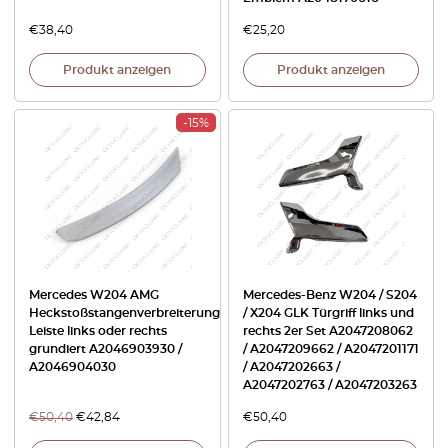
€
38,40
€
25,20
Produkt anzeigen
Produkt anzeigen
-15%
Mercedes W204 AMG
Mercedes-Benz W204 / S204
Heckstoßstangenverbreiterung
/ X204 GLK Türgriff links und
Leiste links oder rechts
rechts 2er Set A2047208062
grundiert A2046903930 /
/ A2047209662 / A2047201171
A2046904030
/ A2047202663 /
A2047202763 / A2047203263
€
50,40
€
42,84
€
50,40