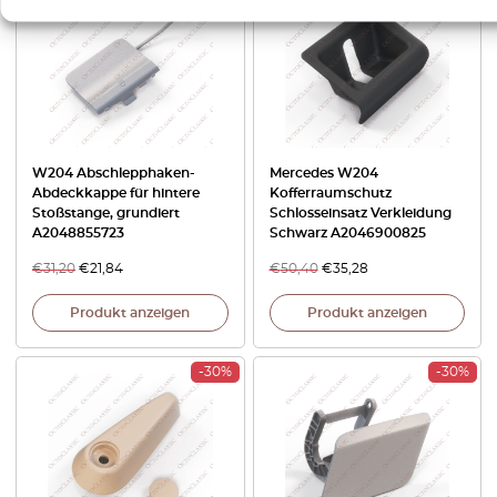
W204 Abschlepphaken-
Mercedes W204
Abdeckkappe für hintere
Kofferraumschutz
Stoßstange, grundiert
Schlosseinsatz Verkleidung
A2048855723
Schwarz A2046900825
€
31,20
€
21,84
€
50,40
€
35,28
Produkt anzeigen
Produkt anzeigen
-30%
-30%