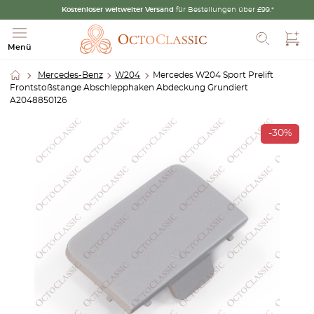
Kostenloser weltweiter Versand
für Bestellungen über £99.*
Such
Menü
Mercedes-Benz
W204
Mercedes W204 Sport Prelift
Frontstoßstange Abschlepphaken Abdeckung Grundiert
A2048850126
-30%