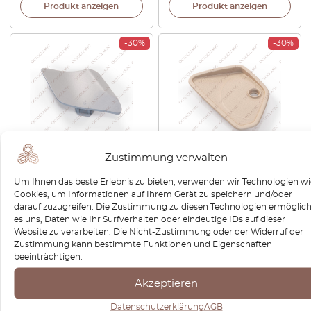
Produkt anzeigen
Produkt anzeigen
-30%
-30%
Zustimmung verwalten
Mercedes W204 Lift
Mercedes W204 / GLK X204
Frontstoßstangenhakenkappe
Vordersitzverstellung
Um Ihnen das beste Erlebnis zu bieten, verwenden wir Technologien wi
grundiert A2048850526
Verkleidung links oder rechts
Cookies, um Informationen auf Ihrem Gerät zu speichern und/oder
Alle Farben A2049180136 /
darauf zuzugreifen. Die Zustimmung zu diesen Technologien ermöglich
A2049180236
es uns, Daten wie Ihr Surfverhalten oder eindeutige IDs auf dieser
Website zu verarbeiten. Die Nicht-Zustimmung oder der Widerruf der
€
50,40
€
35,28
€
79,20
€
55,44
Zustimmung kann bestimmte Funktionen und Eigenschaften
beeinträchtigen.
Produkt anzeigen
Produkt anzeigen
Akzeptieren
-30%
-30%
Datenschutzerklärung
AGB