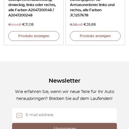
dreieckig, links oder rechts,
Armaturenbrett links und
alle Farben A2047200148 /
rechts, alle Farben
A2047200248
JC1257678
€
44,40
€
31,08
€
38,40
€
26,88
Produkt anzeigen
Produkt anzeigen
Newsletter
Wie erfahren Sie, wenn wir neue Teile für Ihr Auto
herausbringen? Bleiben Sie auf dem Laufenden!