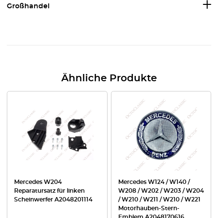
Großhandel
Ähnliche Produkte
Mercedes W204
Mercedes W124 / W140 /
Reparatursatz für linken
W208 / W202 / W203 / W204
Scheinwerfer A2048201114
/ W210 / W211 / W210 / W221
Motorhauben-Stern-
Emblem A2048170616