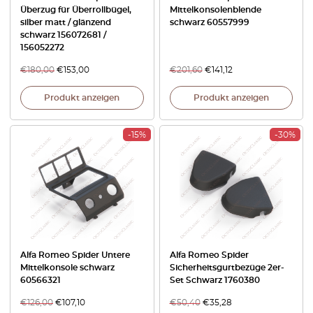
Überzug für Überrollbügel,
Mittelkonsolenblende
silber matt / glänzend
schwarz 60557999
schwarz 156072681 /
156052272
€
180,00
€
153,00
€
201,60
€
141,12
Produkt anzeigen
Produkt anzeigen
-15%
-30%
Alfa Romeo Spider Untere
Alfa Romeo Spider
Mittelkonsole schwarz
Sicherheitsgurtbezüge 2er-
60566321
Set Schwarz 1760380
€
126,00
€
107,10
€
50,40
€
35,28