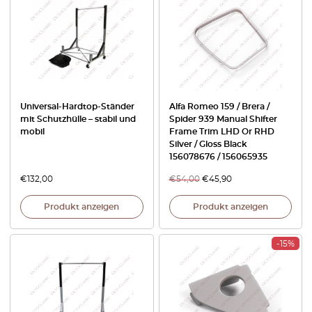
Universal-Hardtop-Ständer
Alfa Romeo 159 / Brera /
mit Schutzhülle – stabil und
Spider 939 Manual Shifter
mobil
Frame Trim LHD Or RHD
Silver / Gloss Black
156078676 / 156065935
€
132,00
€
54,00
€
45,90
Produkt anzeigen
Produkt anzeigen
-15%