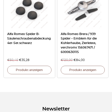
Alfa Romeo Spider B-
Alfa Romeo Brera / 939
Säulenschraubenabdeckung
Spider – Emblem für die
4er-Set schwarz
Kühlerhaube, Zierleiste,
verchromt 156067471 /
6000630115
€
50,40
€
35,28
€
120,00
€
84,00
Produkt anzeigen
Produkt anzeigen
Newsletter