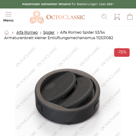
Kostenloser weltweiter Versand
für Bestellungen über £99.*
Suche
Menü
Alfa Romeo
Spider
Alfa Romeo Spider S3/S4
Armaturenbrett kleiner Entlüftungsmechanismus 112531082
-15%