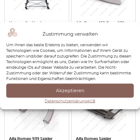
Universeller Hardtop-
Alfa Romeo 159 Brera 939
Ständer – stabil und mobil
Spider Türgriff-
Zustimmung verwalten
Schlüssellochblende, links
oder rechts, grundiert
Um Ihnen das beste Erlebnis zu bieten, verwenden wir
156060092 / 156060091
Technologien wie Cookies, um Informationen auf Ihrem Gerät zu
€
126,00
€
32,40
€
27,54
speichern und/oder darauf zuzugreifen. Die Zustimmung zu diesen
Technologien ermöglicht es uns, Daten wie Ihr Surfverhalten oder
eindeutige IDs auf dieser Website zu verarbeiten. Die Nicht-
Produkt anzeigen
Produkt anzeigen
Zustimmung oder der Widerruf der Zustimmung kann bestimmte
Funktionen und Eigenschaften beeinträchtigen.
-15%
-30%
Akzeptieren
Datenschutzerklärung
AGB
Alfa Romeo 939 Spider
Alfa Romeo Spider