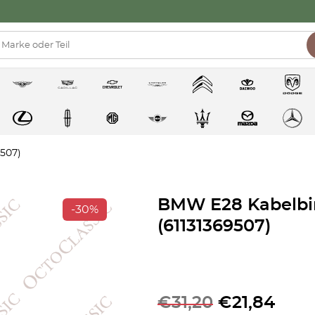
507)
BMW E28 Kabelbin
-30%
(61131369507)
€
31,20
€
21,84