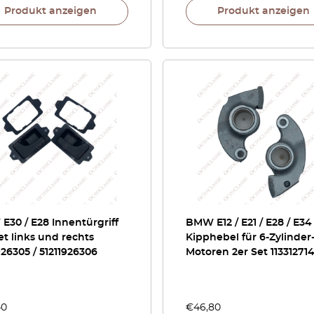
Produkt anzeigen
Produkt anzeigen
30 / E28 Innentürgriff
BMW E12 / E21 / E28 / E34
et links und rechts
Kipphebel für 6-Zylinder
926305 / 51211926306
Motoren 2er Set 11331271
40
€
46,80