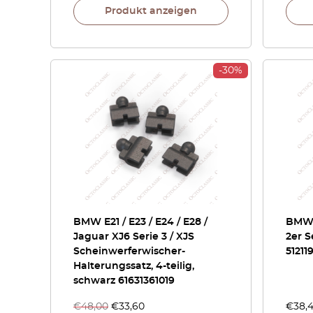
Produkt anzeigen
-30%
BMW E21 / E23 / E24 / E28 /
BMW E
Jaguar XJ6 Serie 3 / XJS
2er S
Scheinwerferwischer-
51211
Halterungssatz, 4-teilig,
schwarz 61631361019
€
48,00
€
33,60
€
38,