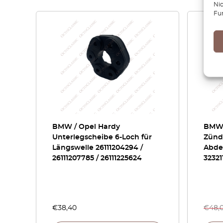
Ni
Fu
BMW / Opel Hardy
BMW E
Unterlegscheibe 6-Loch für
Zünd
Längswelle 26111204294 /
Abde
26111207785 / 26111225624
32321
€
38,40
€
48,