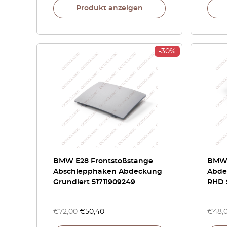
Produkt anzeigen
-30%
BMW E28 Frontstoßstange
BMW 
Abschlepphaken Abdeckung
Abde
Grundiert 51711909249
RHD 
€
72,00
€
50,40
€
48,