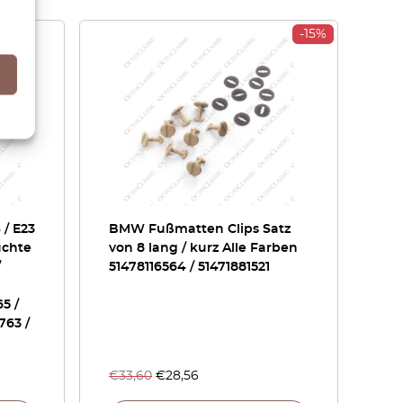
-15%
 / E23
BMW Fußmatten Clips Satz
uchte
von 8 lang / kurz Alle Farben
/
51478116564 / 51471881521
5 /
763 /
€
33,60
€
28,56