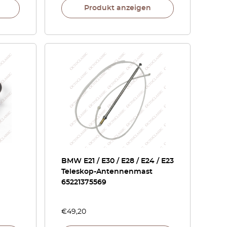
Produkt anzeigen
BMW E21 / E30 / E28 / E24 / E23
Teleskop-Antennenmast
65221375569
€
49,20