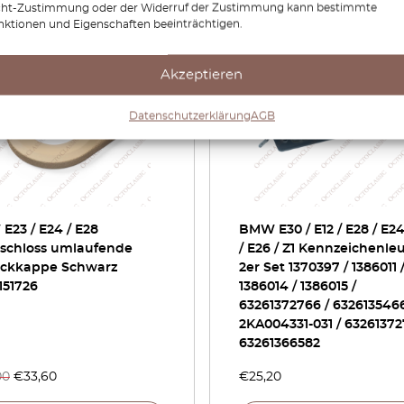
cht-Zustimmung oder der Widerruf der Zustimmung kann bestimmte
nktionen und Eigenschaften beeinträchtigen.
-30%
Akzeptieren
Datenschutzerklärung
AGB
23 / E24 / E28
BMW E30 / E12 / E28 / E24
schloss umlaufende
/ E26 / Z1 Kennzeichenle
ckkappe Schwarz
2er Set 1370397 / 1386011 
151726
1386014 / 1386015 /
63261372766 / 6326135466
2KA004331-031 / 63261372
63261366582
00
€
33,60
€
25,20