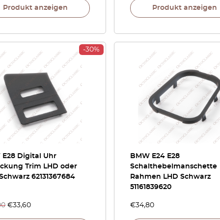
Produkt anzeigen
Produkt anzeigen
-30%
E28 Digital Uhr
BMW E24 E28
ckung Trim LHD oder
Schalthebelmanschette
Schwarz 62131367684
Rahmen LHD Schwarz
51161839620
00
€
33,60
€
34,80