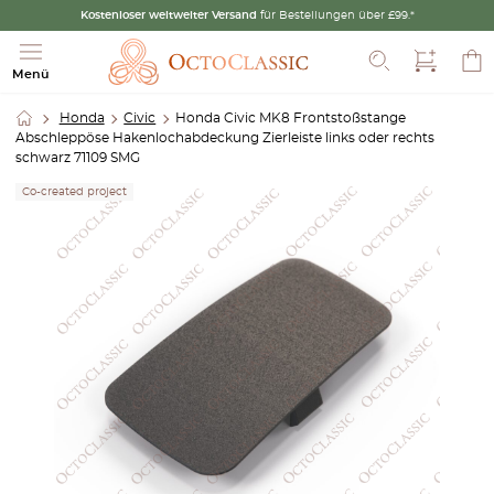
Kostenloser weltweiter Versand
für Bestellungen über £99.*
Suche
Menü
Honda
Civic
Honda Civic MK8 Frontstoßstange
Abschleppöse Hakenlochabdeckung Zierleiste links oder rechts
schwarz 71109 SMG
Co-created project