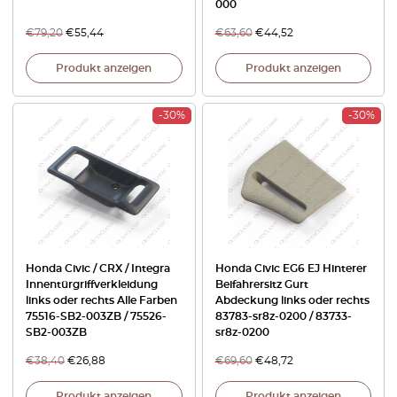
000
€
79,20
€
55,44
€
63,60
€
44,52
Produkt anzeigen
Produkt anzeigen
-30%
-30%
Honda Civic / CRX / Integra
Honda Civic EG6 EJ Hinterer
Innentürgriffverkleidung
Beifahrersitz Gurt
links oder rechts Alle Farben
Abdeckung links oder rechts
75516-SB2-003ZB / 75526-
83783-sr8z-0200 / 83733-
SB2-003ZB
sr8z-0200
€
38,40
€
26,88
€
69,60
€
48,72
Produkt anzeigen
Produkt anzeigen