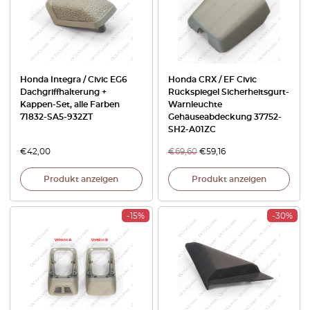
Honda Integra / Civic EG6
Honda CRX / EF Civic
Dachgriffhalterung +
Rückspiegel Sicherheitsgurt-
Kappen-Set, alle Farben
Warnleuchte
71832-SA5-932ZT
Gehäuseabdeckung 37752-
SH2-A01ZC
€
42,00
€
69,60
€
59,16
Produkt anzeigen
Produkt anzeigen
-15%
-30%