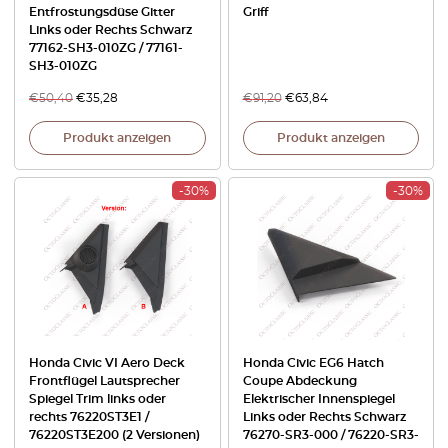
Entfrostungsdüse Gitter
Griff
Links oder Rechts Schwarz
77162-SH3-010ZG / 77161-
SH3-010ZG
€
50,40
€
35,28
€
91,20
€
63,84
Produkt anzeigen
Produkt anzeigen
-30%
-30%
Honda Civic VI Aero Deck
Honda Civic EG6 Hatch
Frontflügel Lautsprecher
Coupe Abdeckung
Spiegel Trim links oder
Elektrischer Innenspiegel
rechts 76220ST3E1 /
Links oder Rechts Schwarz
76220ST3E200 (2 Versionen)
76270-SR3-000 / 76220-SR3-