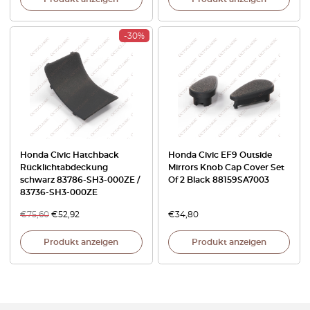
-30%
Honda Civic Hatchback
Honda Civic EF9 Outside
Rücklichtabdeckung
Mirrors Knob Cap Cover Set
schwarz 83786-SH3-000ZE /
Of 2 Black 88159SA7003
83736-SH3-000ZE
€
75,60
€
52,92
€
34,80
Produkt anzeigen
Produkt anzeigen