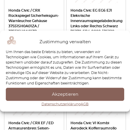
Honda Civic / CRX
Honda Civic EG EG6 EJ1
Rückspiegel Sicherheitsgurt-
Elektrische
Warnleuchte Gehäuse
Innenraumspiegelabdeckung
37551SH0A01ZA /
Links oder Rechts Schwarz
37551SH0A01ZB
76270-SR4-9000 / 76220-
SR4-9000
Zustimmung verwalten
€
96,00
€
81,60
€
63,60
€
44,52
Um Ihnen das beste Erlebnis zu bieten, verwenden wir
Technologien wie Cookies, um Informationen auf Ihrem Gerät zu
Produkt anzeigen
Produkt anzeigen
speichern und/oder darauf zuzugreifen. Die Zustimmung zu diesen
Technologien ermöglicht es uns, Daten wie Ihr Surfverhalten oder
eindeutige IDs auf dieser Website zu verarbeiten. Die Nicht-
-30%
-30%
Zustimmung oder der Widerruf der Zustimmung kann bestimmte
Funktionen und Eigenschaften beeinträchtigen.
Akzeptieren
Datenschutzerklärung
AGB
Honda Civic / CRX EF / ED
Honda Civic VI Kombi
Armaturenbrett Seiten-
Aerodeck Kofferraumrollo