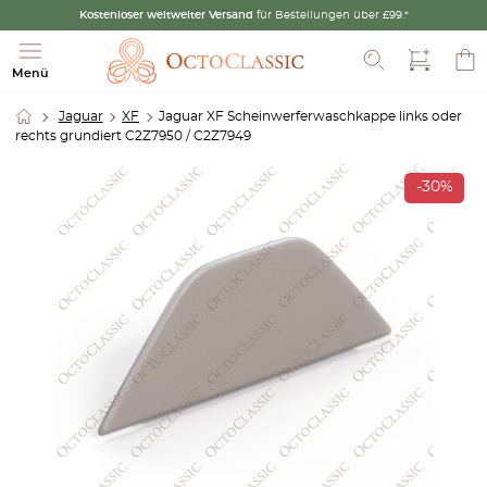
Kostenloser weltweiter Versand
für Bestellungen über £99.*
Suche
Menü
Jaguar
XF
Jaguar XF Scheinwerferwaschkappe links oder
rechts grundiert C2Z7950 / C2Z7949
-30%