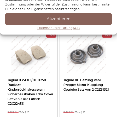
rechts C2Z3303 / C2Z3304
Zustimmung oder der Widerruf der Zustimmung kann bestimmte
Funktionen und Eigenschaften beeinträchtigen.
€
75,60
€
52,92
€
38,40
€
26,88
Akzeptieren
Produkt anzeigen
Produkt anzeigen
Datenschutzerklärung
AGB
-15%
-15%
Jaguar X351 XJ / XF X250
Jaguar XF Heizung Vent
Rücksitz
Stepper Motor Kupplung
Kinderrückhaltesystem
Getriebe Satz von 2 C2Z31321
Sicherheitshaken Trim Cover
Set von 2 alle Farben
C2C22456
€
69,60
€
59,16
€
69,60
€
59,16