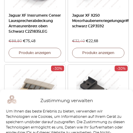
Jaguar XF Instrument Center
Jaguar XF X250
Lautsprecherabdeckung
Motorhaubenentriegelungsgriff
Armaturenbrett oben
schwarz C2P3592
Schwarz C2Z1835LEG
€
88,80
€
75,48
€
32,40
€
22,68
Produkt anzeigen
Produkt anzeigen
-30%
-30%
Zustimmung verwalten
Um Ihnen das beste Erlebnis zu bieten, verwenden wir
Technologien wie Cookies, um Informationen auf Ihrem Gerät zu
Jaguar XF
Jaguar F-Pace XE XF Kühler
speichern und/oder darauf zuzugreifen. Die Zustimmung zu diesen
Windschutzscheibenentlüftung
Wasser Ladeluftkühler Halter
Technologien ermöglicht es uns, Daten wie Ihr Surfverhalten oder
Blanking Plug links oder
Schwarz T2H42840
eindeutige IDs auf dieser Website zu verarbeiten. Die Nicht-