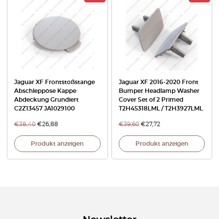
Jaguar XF Frontstoßstange
Jaguar XF 2016-2020 Front
Abschleppöse Kappe
Bumper Headlamp Washer
Abdeckung Grundiert
Cover Set of 2 Primed
C2Z13457 JA1029100
T2H45318LML / T2H3927LML
€
38,40
€
26,88
€
39,60
€
27,72
Produkt anzeigen
Produkt anzeigen