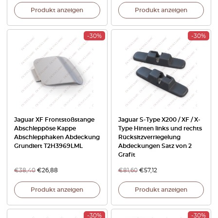
Produkt anzeigen
Produkt anzeigen
-30%
-30%
Jaguar XF Frontstoßstange
Jaguar S-Type X200 / XF / X-
Abschleppöse Kappe
Type Hinten links und rechts
Abschlepphaken Abdeckung
Rücksitzverriegelung
Grundiert T2H3969LML
Abdeckungen Satz von 2
Grafit
€
38,40
€
26,88
€
81,60
€
57,12
Produkt anzeigen
Produkt anzeigen
-30%
-30%