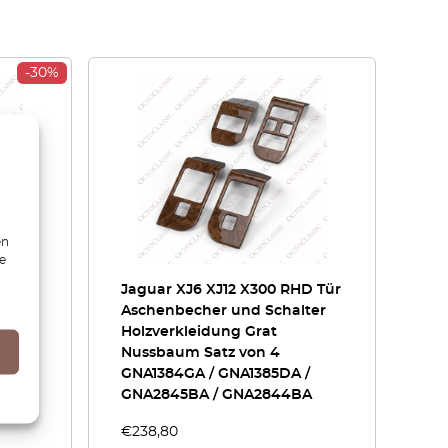
-30%
en
ie
Jaguar XJ6 XJ12 X300 RHD Tür
Holz
Aschenbecher und Schalter
Holzverkleidung Grat
Nussbaum Satz von 4
GNA1384GA / GNA1385DA /
GNA2845BA / GNA2844BA
€
238,80