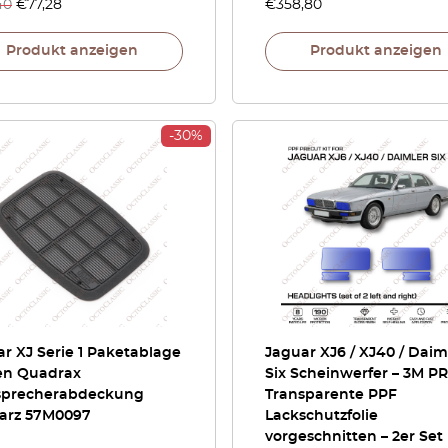
40
€
77,28
€
358,80
Produkt anzeigen
Produkt anzeigen
-30%
r XJ Serie 1 Paketablage
Jaguar XJ6 / XJ40 / Daim
en Quadrax
Six Scheinwerfer – 3M P
sprecherabdeckung
Transparente PPF
arz 57M0097
Lackschutzfolie
vorgeschnitten – 2er Set 