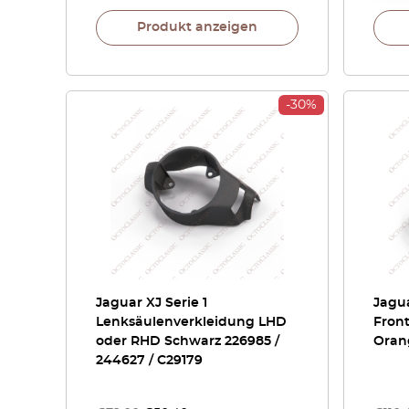
Produkt anzeigen
-30%
Jaguar XJ Serie 1
Jagua
Lenksäulenverkleidung LHD
Front
oder RHD Schwarz 226985 /
Orang
244627 / C29179