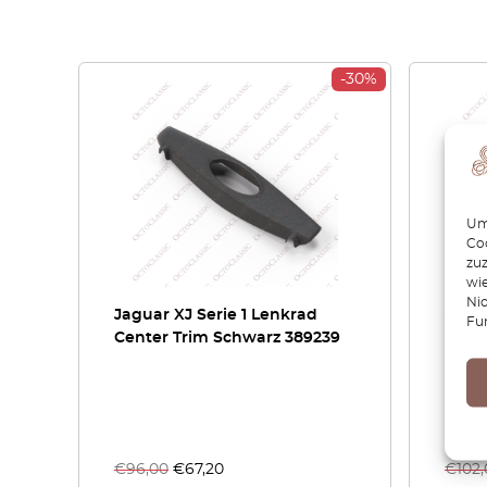
-30%
Um 
Coo
zu
wie
Ni
Jaguar XJ Serie 1 Lenkrad
Jagu
Fu
Center Trim Schwarz 389239
Schal
Farb
XLP2
€
96,00
€
67,20
€
102