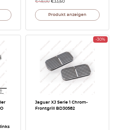
€
48,00
€
33,60
Produkt anzeigen
-30%
ler
Jaguar XJ Serie 1 Chrom-
RO
Frontgrill BD30582
links