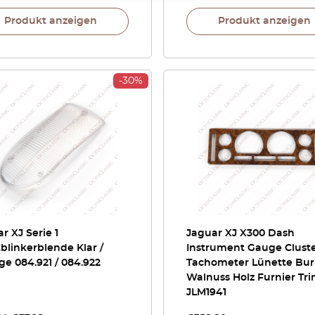
Produkt anzeigen
Produkt anzeigen
-30%
r XJ Serie 1
Jaguar XJ X300 Dash
blinkerblende Klar /
Instrument Gauge Clust
e 084.921 / 084.922
Tachometer Lünette Bur
Walnuss Holz Furnier Tr
JLM1941