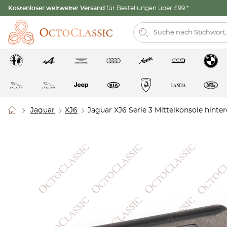
Kostenloser weltweiter Versand
für Bestellungen über £99.*
Jaguar
XJ6
Jaguar XJ6 Serie 3 Mittelkonsole hint