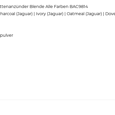
arettenanzünder Blende Alle Farben BAC9814
arcoal (Jaguar) | Ivory (Jaguar) | Oatmeal (Jaguar) | Dov
rpulver