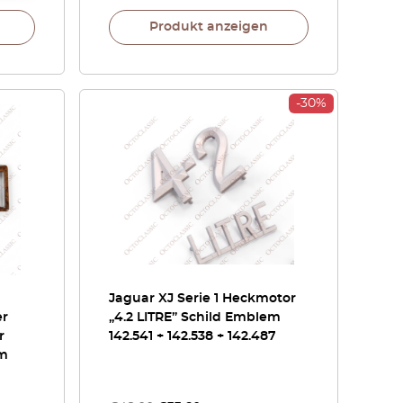
Produkt anzeigen
-30%
Jaguar XJ Serie 1 Heckmotor
er
„4.2 LITRE” Schild Emblem
r
142.541 + 142.538 + 142.487
im