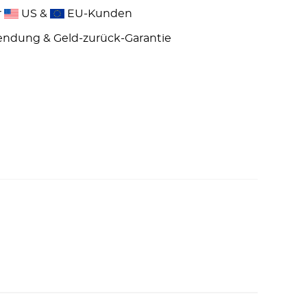
r
US &
EU-Kunden
endung & Geld-zurück-Garantie