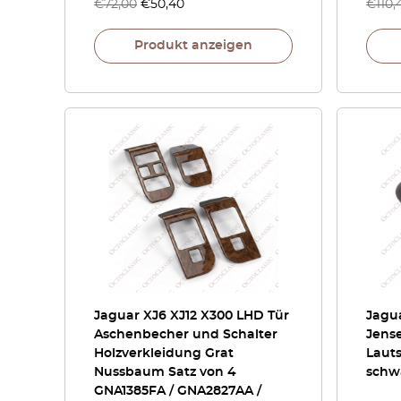
€
72,00
€
50,40
€
110,
Produkt anzeigen
Jaguar XJ6 XJ12 X300 LHD Tür
Jagua
Aschenbecher und Schalter
Jens
Holzverkleidung Grat
Laut
Nussbaum Satz von 4
schw
GNA1385FA / GNA2827AA /