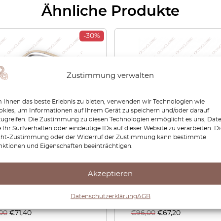
Ähnliche Produkte
-30%
Zustimmung verwalten
Ihnen das beste Erlebnis zu bieten, verwenden wir Technologien wie
kies, um Informationen auf Ihrem Gerät zu speichern und/oder darauf
zugreifen. Die Zustimmung zu diesen Technologien ermöglicht es uns, Dat
 Ihr Surfverhalten oder eindeutige IDs auf dieser Website zu verarbeiten. D
cht-Zustimmung oder der Widerruf der Zustimmung kann bestimmte
ar XJ X308
Jaguar T-Bar Automatic
nktionen und Eigenschaften beeinträchtigen.
ttafelverkleidung Alle
Shifter Schaltknauf aus 
en / Chrom GNC7827BC +
Akzeptieren
194
Datenschutzerklärung
AGB
,00
€
71,40
€
96,00
€
67,20