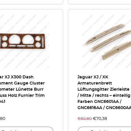
ar XJ X300 Dash
Jaguar XJ / XK
rument Gauge Cluster
Armaturenbrett
ometer Lünette Burr
Lüftungsgitter Zierleiste 
ss Holz Furnier Trim
/ Mitte / rechts – einteilig
941
Farben GNC6601AA /
GNC6616AA / GNC6600A
,80
€
82,80
€
70,38