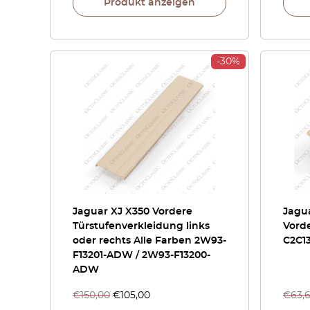
Produkt anzeigen
-30%
Jaguar XJ X350 Vordere
Jagua
Türstufenverkleidung links
Vord
oder rechts Alle Farben 2W93-
C2C13
F13201-ADW / 2W93-F13200-
ADW
€
150,00
€
105,00
€
63,