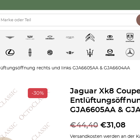
lüftungsöffnung rechts und links GJA6605AA & GJA6604AA
Jaguar Xk8 Coupe
-30%
Entlüftungsöffnun
GJA6605AA & GJ
€
44,40
€
31,08
Versandkosten werden an der Ka