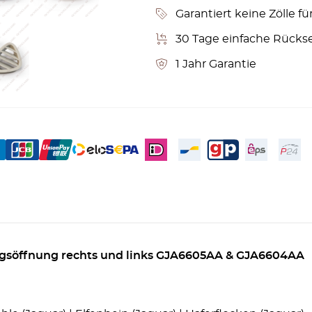
Garantiert keine Zölle fü
30 Tage einfache Rücks
1 Jahr Garantie
gsöffnung rechts und links GJA6605AA & GJA6604AA