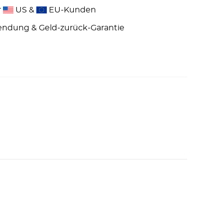
r
US &
EU-Kunden
endung & Geld-zurück-Garantie