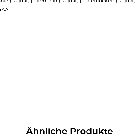
hle (Jaguar) | Elfenbein (Jaguar) | Haferflocken (Jaguar)
4AA
Ähnliche Produkte