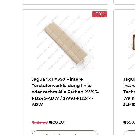
-30%
Jaguar XJ X350 Hintere
Jagu
Türstufenverkleidung links
Inst
oder rechts Alle Farben 2W93-
Tach
F13245-ADW / 2W93-F13244-
Walnu
ADW
JLM1
€
126,00
€
88,20
€
358