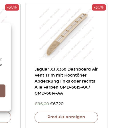
-30%
-30%
en
ie
g für
Jaguar XJ X350 Dashboard Air
inks
Vent Trim mit Hochtöner
Abdeckung links oder rechts
5AA /
Alle Farben GMD-6615-AA /
GMD-6614-AA
€
96,00
€
67,20
Produkt anzeigen