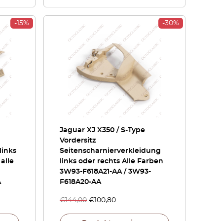
-15%
-30%
Jaguar XJ X350 / S-Type
Vordersitz
links
Seitenscharnierverkleidung
 alle
links oder rechts Alle Farben
3W93-F618A21-AA / 3W93-
A
F618A20-AA
€
144,00
€
100,80