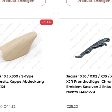
Produkt anzeigen
Produkt anzeigen
-30%
r XJ X350 / S-Type
Jaguar XJ6 / XJ12 / XJS / 
ersitz Kappe Abdeckung
XJR Frontkotflügel Chro
121
Emblem Satz von 2 links
rechts T4N23531
60
€
44,52
€
25,20