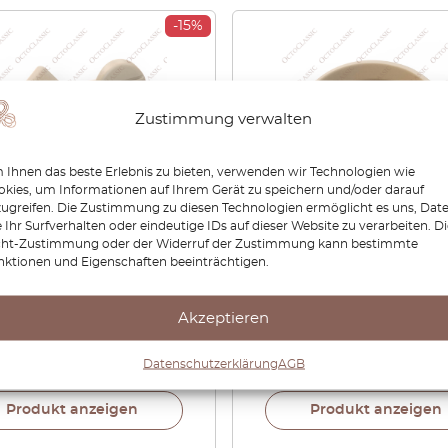
-15%
Zustimmung verwalten
Ihnen das beste Erlebnis zu bieten, verwenden wir Technologien wie
kies, um Informationen auf Ihrem Gerät zu speichern und/oder darauf
zugreifen. Die Zustimmung zu diesen Technologien ermöglicht es uns, Dat
 Ihr Surfverhalten oder eindeutige IDs auf dieser Website zu verarbeiten. D
r X300 / X308 / XJ6 / XJR
Jaguar XJ8 XJR Halterun
cht-Zustimmung oder der Widerruf der Zustimmung kann bestimmte
nktionen und Eigenschaften beeinträchtigen.
12 Hintere Sonnenblenden
Sitzschalterabdeckung l
 und Griff Alle Farben
oder rechts LNA6031BB /
831
LNA6030BB oder LNA603
Akzeptieren
LNA6034AA
60
€
59,16
€
75,60
€
52,92
Datenschutzerklärung
AGB
Produkt anzeigen
Produkt anzeigen