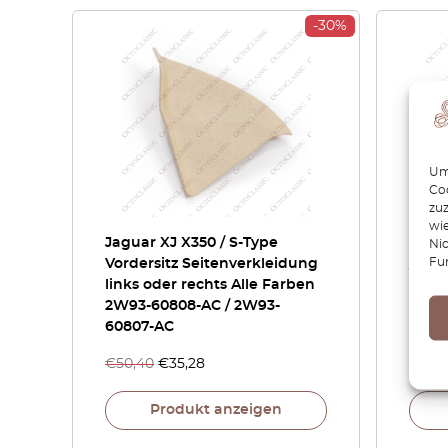
-30%
Um 
Coo
zu
wie
Jaguar XJ X350 / S-Type
Jagua
Ni
Fu
Vordersitz Seitenverkleidung
/ XJ
links oder rechts Alle Farben
Haken
2W93-60808-AC / 2W93-
JLM11
60807-AC
€
50,40
€
35,28
€
69,
Produkt anzeigen