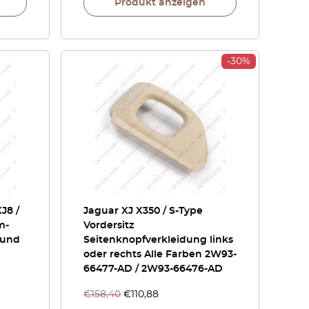
Produkt anzeigen
-30%
XJ8 /
Jaguar XJ X350 / S-Type
m-
Vordersitz
 und
Seitenknopfverkleidung links
oder rechts Alle Farben 2W93-
66477-AD / 2W93-66476-AD
€
158,40
€
110,88