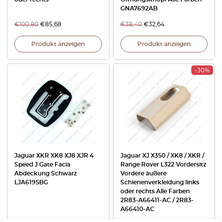
GNA7692AB
€
100,80
€
85,68
€
38,40
€
32,64
Produkt anzeigen
Produkt anzeigen
-30%
Jaguar XKR XK8 XJ8 XJR 4
Jaguar XJ X350 / XK8 / XKR /
Speed J Gate Facia
Range Rover L322 Vordersitz
Abdeckung Schwarz
Vordere äußere
LJA6195BG
Schienenverkleidung links
oder rechts Alle Farben
2R83-A66411-AC / 2R83-
A66410-AC