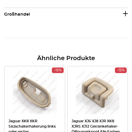
Großhandel
Ähnliche Produkte
-15%
-15%
Jaguar XK8 XKR
Jaguar XJ6 XJ8 XJR XK8
Sitzschalterhalterung links
XJRS XJ12 Getränkehalter-
oder rechts
Öffnungsknopf Alle Farben