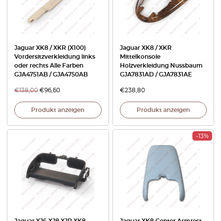
Jaguar XK8 / XKR (X100)
Jaguar XK8 / XKR
Vordersitzverkleidung links
Mittelkonsole
oder rechts Alle Farben
Holzverkleidung Nussbaum
GJA4751AB / GJA4750AB
GJA7831AD / GJA7831AE
€
138,00
€
96,60
€
238,80
Produkt anzeigen
Produkt anzeigen
-13%