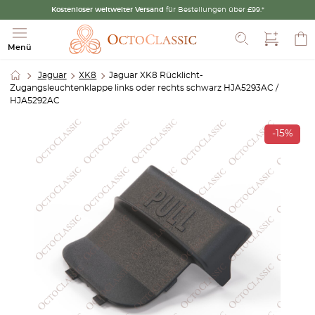
Kostenloser weltweiter Versand
für Bestellungen über £99.*
Suche
Menü
Jaguar
XK8
Jaguar XK8 Rücklicht-
Zugangsleuchtenklappe links oder rechts schwarz HJA5293AC /
HJA5292AC
-15%