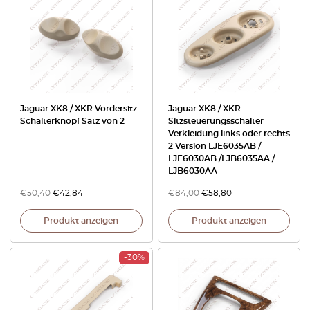
Jaguar XK8 / XKR Vordersitz
Jaguar XK8 / XKR
Schalterknopf Satz von 2
Sitzsteuerungsschalter
Verkleidung links oder rechts
2 Version LJE6035AB /
LJE6030AB /LJB6035AA /
LJB6030AA
€
50,40
€
42,84
€
84,00
€
58,80
Produkt anzeigen
Produkt anzeigen
-30%