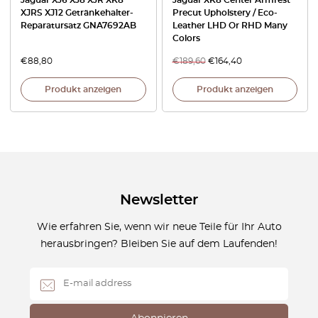
Jaguar XJ6 XJ8 XJR XK8
Jaguar XK8 Center Armrest
XJRS XJ12 Getränkehalter-
Precut Upholstery / Eco-
Reparatursatz GNA7692AB
Leather LHD Or RHD Many
Colors
€
88,80
€
189,60
€
164,40
Produkt anzeigen
Produkt anzeigen
Newsletter
Wie erfahren Sie, wenn wir neue Teile für Ihr Auto
herausbringen? Bleiben Sie auf dem Laufenden!