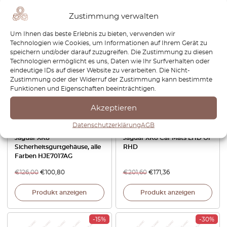
€
164,40
€
50,40
€
35,28
Zustimmung verwalten
Produkt anzeigen
Produkt anzeigen
Um Ihnen das beste Erlebnis zu bieten, verwenden wir
Technologien wie Cookies, um Informationen auf Ihrem Gerät zu
-20%
-15%
speichern und/oder darauf zuzugreifen. Die Zustimmung zu diesen
Technologien ermöglicht es uns, Daten wie Ihr Surfverhalten oder
eindeutige IDs auf dieser Website zu verarbeiten. Die Nicht-
Zustimmung oder der Widerruf der Zustimmung kann bestimmte
Funktionen und Eigenschaften beeinträchtigen.
Akzeptieren
Datenschutzerklärung
AGB
Jaguar XK8
Jaguar XK8 Car Mats LHD Or
Sicherheitsgurtgehäuse, alle
RHD
Farben HJE7017AG
€
126,00
€
100,80
€
201,60
€
171,36
Produkt anzeigen
Produkt anzeigen
-15%
-30%