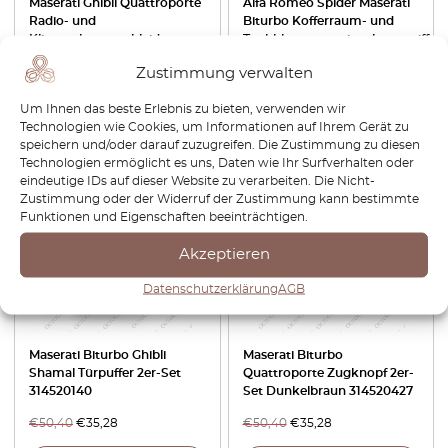
Maserati Ghibli Quattroporte
Alfa Romeo Spider Maserati
Radio- und
Biturbo Kofferraum- und
Klimaanlagenverkleidung
Tankklappenentriegelungsgriff
dunkelbraun 368300278
Schwarz 314720007
Zustimmung verwalten
€
252,00
€
176,40
€
100,80
€
85,68
Um Ihnen das beste Erlebnis zu bieten, verwenden wir
Technologien wie Cookies, um Informationen auf Ihrem Gerät zu
Produkt anzeigen
Produkt anzeigen
speichern und/oder darauf zuzugreifen. Die Zustimmung zu diesen
Technologien ermöglicht es uns, Daten wie Ihr Surfverhalten oder
eindeutige IDs auf dieser Website zu verarbeiten. Die Nicht-
-30%
-30%
Zustimmung oder der Widerruf der Zustimmung kann bestimmte
Funktionen und Eigenschaften beeinträchtigen.
Akzeptieren
Datenschutzerklärung
AGB
Maserati Biturbo Ghibli
Maserati Biturbo
Shamal Türpuffer 2er-Set
Quattroporte Zugknopf 2er-
314520140
Set Dunkelbraun 314520427
€
50,40
€
35,28
€
50,40
€
35,28