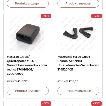
Produkt anzeigen
Produkt anzeigen
-30%
-30%
Maserati Ghibli /
Maserati Biturbo Ghibli
Quattroporte M156
Shamal Seitentür-
Gurtschloss vorne links oder
Unterleisten 2er-Set Schwarz
rechts 670016905/
314520405
670016904
€
69,60
€
48,72
€
50,40
€
35,28
Produkt anzeigen
Produkt anzeigen
-30%
-30%