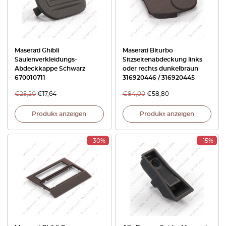
Maserati Ghibli
Maserati Biturbo
Säulenverkleidungs-
Sitzseitenabdeckung links
Abdeckkappe Schwarz
oder rechts dunkelbraun
670010711
316920446 / 316920445
€
25,20
€
17,64
€
84,00
€
58,80
Produkt anzeigen
Produkt anzeigen
-30%
-15%