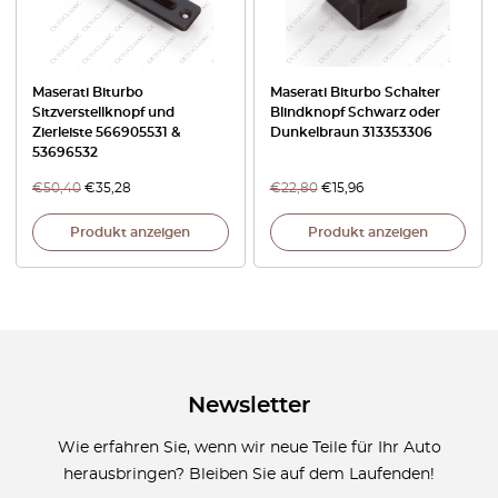
Maserati Biturbo
Maserati Biturbo Schalter
Sitzverstellknopf und
Blindknopf Schwarz oder
Zierleiste 566905531 &
Dunkelbraun 313353306
53696532
€
50,40
€
35,28
€
22,80
€
15,96
Produkt anzeigen
Produkt anzeigen
Newsletter
Wie erfahren Sie, wenn wir neue Teile für Ihr Auto
herausbringen? Bleiben Sie auf dem Laufenden!