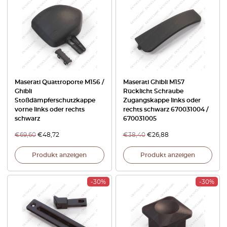
Maserati Quattroporte M156 /
Maserati Ghibli M157
Ghibli
Rücklicht Schraube
Stoßdämpferschutzkappe
Zugangskappe links oder
vorne links oder rechts
rechts schwarz 670031004 /
schwarz
670031005
€
69,60
€
48,72
€
38,40
€
26,88
Produkt anzeigen
Produkt anzeigen
-30%
-30%