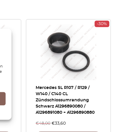
-30%
en
ie
tten-
Mercedes SL R107 / R129 /
der
W140 / C140 CL
n
Zündschlossumrandung
Schwarz A1296890080 /
A1296891080 + A1296890880
€
48,00
€
33,60