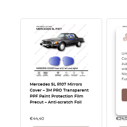
Um 
Coo
zu
wie
Ni
Fu
Mercedes SL R107 Mirrors
Merc
Cover – 3M PRO Transparent
handl
PPF Paint Protection Film
Prote
Precut – Anti-scratch Foil
scrat
€
44,40
€
24,