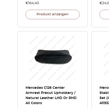
€
164,40
€
24,
Produkt anzeigen
Mercedes C126 Center
Merc
Armrest Precut Upholstery /
Stabi
Natural Leather LHD Or RHD
Set (
All Colors
A1153