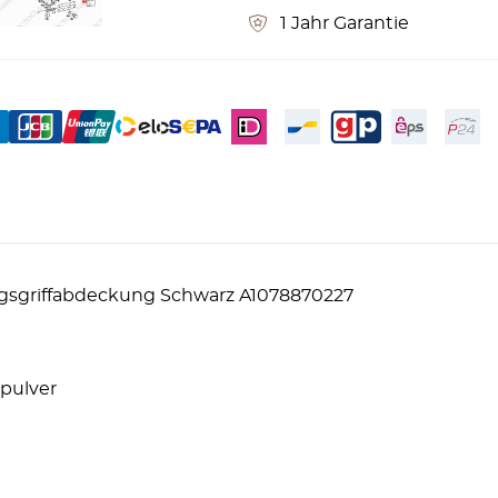
1 Jahr Garantie
gsgriffabdeckung Schwarz A1078870227
rpulver