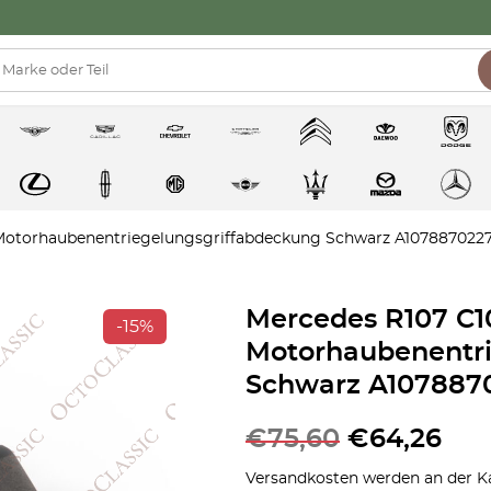
Motorhaubenentriegelungsgriffabdeckung Schwarz A107887022
Mercedes R107 C1
-15%
Motorhaubenentri
Schwarz A107887
€
75,60
€
64,26
Versandkosten werden an der Ka