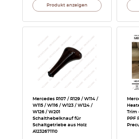
Produkt anzeigen
Mercedes R107 / R129 / W114 /
Merc
W115 / W116 / W123 / W124 /
Heate
W126 / W201
Trim
Schalthebelknauf für
PPF P
Schaltgetriebe aus Holz
Precu
A1232671110