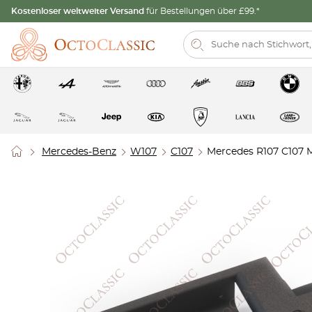
Kostenloser weltweiter Versand
für Bestellungen über £99.*
Mercedes-Benz
W107
C107
Mercedes R107 C107 