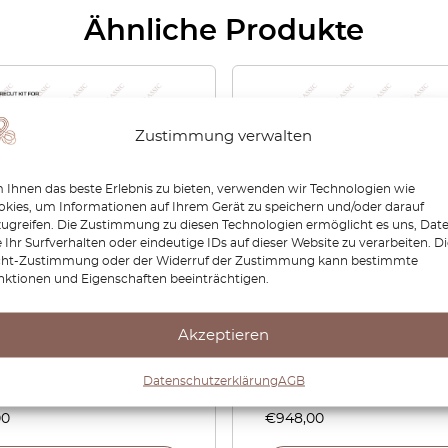
Ähnliche Produkte
Zustimmung verwalten
Ihnen das beste Erlebnis zu bieten, verwenden wir Technologien wie
kies, um Informationen auf Ihrem Gerät zu speichern und/oder darauf
zugreifen. Die Zustimmung zu diesen Technologien ermöglicht es uns, Dat
 Ihr Surfverhalten oder eindeutige IDs auf dieser Website zu verarbeiten. D
cht-Zustimmung oder der Widerruf der Zustimmung kann bestimmte
nktionen und Eigenschaften beeinträchtigen.
edes SL R107 Door
Mercedes SL R107 Fußma
e cup – PPF Paint
Set, 17-teilig, für Links- o
Akzeptieren
ction Film Precut – Anti-
Rechtslenker, alle Farbe
ch Foil
Datenschutzerklärung
AGB
00
€
948,00