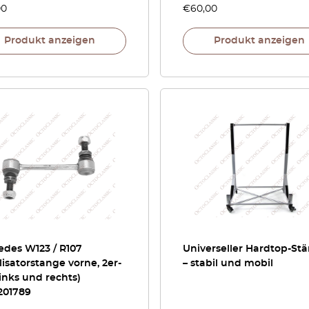
00
€
60,00
Produkt anzeigen
Produkt anzeigen
edes W123 / R107
Universeller Hardtop-St
lisatorstange vorne, 2er-
– stabil und mobil
links und rechts)
201789