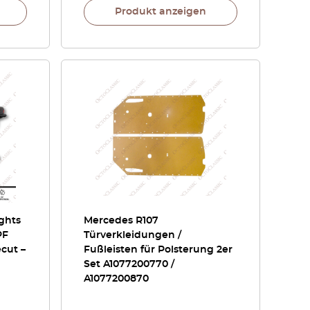
Produkt anzeigen
ghts
Mercedes R107
PF
Türverkleidungen /
ecut –
Fußleisten für Polsterung 2er
Set A1077200770 /
A1077200870