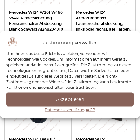
Mercedes W124 W201 W460
Mercedes W124
W461 Kindersicherung
Armaturenbrett-
Fensterschalter Abdeckung
Lautsprecherabdeckung,
Blank Schwarz A1248204910
links oder rechts, alle Farben,
A1246801939 + A1246890167
/ A1246802039 +
Zustimmung verwalten
A1246890267
Um Ihnen das beste Erlebnis zu bieten, verwenden wir
€
34,80
€
29,58
€
72,00
€
61,20
Technologien wie Cookies, um Informationen auf Ihrem Gerät zu
speichern und/oder darauf zuzugreifen. Die Zustimmung zu diesen
Produkt anzeigen
Produkt anzeigen
Technologien ermöglicht es uns, Daten wie Ihr Surfverhalten oder
eindeutige IDs auf dieser Website zu verarbeiten. Die Nicht-
Zustimmung oder der Widerruf der Zustimmung kann bestimmte
-30%
Funktionen und Eigenschaften beeinträchtigen.
Akzeptieren
Datenschutzerklärung
AGB
Mercedes W124 / W201 /
Mercedes W124