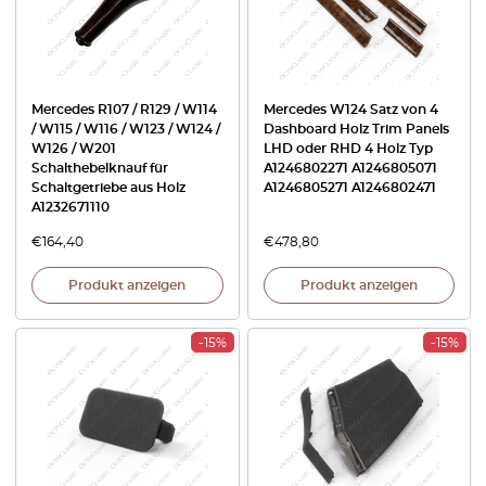
Mercedes R107 / R129 / W114
Mercedes W124 Satz von 4
/ W115 / W116 / W123 / W124 /
Dashboard Holz Trim Panels
W126 / W201
LHD oder RHD 4 Holz Typ
Schalthebelknauf für
A1246802271 A1246805071
Schaltgetriebe aus Holz
A1246805271 A1246802471
A1232671110
€
164,40
€
478,80
Produkt anzeigen
Produkt anzeigen
-15%
-15%