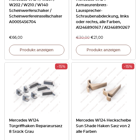
W202 / W210 / W140
Armaturenbrett-
Scheinwerferschalter /
Lautsprecher-
Scheinwerfereinstellschalter
Schraubenabdeckung, links
A0005456704
oder rechts, alle Farben,
A1246890167 / A1246890267
€
66,00
€
30,00
€
21,00
Produkt anzeigen
Produkt anzeigen
-15%
-15%
Mercedes W124
Mercedes W124 Heckscheibe
Türgriffhaken Reparatursatz
Sun Shade Haken Satz von 2
8 Stück Grau
alle Farben