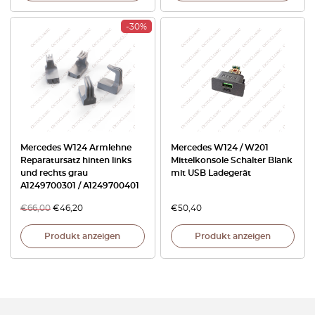
-30%
Mercedes W124 Armlehne
Mercedes W124 / W201
Reparatursatz hinten links
Mittelkonsole Schalter Blank
und rechts grau
mit USB Ladegerät
A1249700301 / A1249700401
€
66,00
€
46,20
€
50,40
Produkt anzeigen
Produkt anzeigen