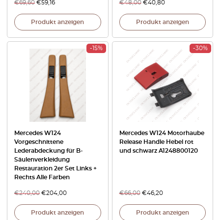
€
69,60
€
59,16
€
48,00
€
40,80
Produkt anzeigen
Produkt anzeigen
-15%
-30%
Mercedes W124
Mercedes W124 Motorhaube
Vorgeschnittene
Release Handle Hebel rot
Lederabdeckung für B-
und schwarz A1248800120
Säulenverkleidung
Restauration 2er Set Links +
Rechts Alle Farben
€
240,00
€
204,00
€
66,00
€
46,20
Produkt anzeigen
Produkt anzeigen