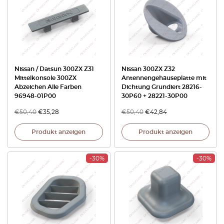
Nissan / Datsun 300ZX Z31
Nissan 300ZX Z32
Mittelkonsole 300ZX
Antennengehäuseplatte mit
Abzeichen Alle Farben
Dichtung Grundiert 28216-
96948-01P00
30P60 + 28221-30P00
€
50,40
€
35,28
€
50,40
€
42,84
Produkt anzeigen
Produkt anzeigen
-30%
-30%