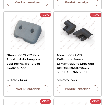
Produkt anzeigen
Produkt anzeigen
-30%
-30%
Nissan 300ZX Z32 Sitz-
Nissan 300ZX Z32
Schalterabdeckung links
Kofferraumfenster
oder rechts, alle Farben
Eckverkleidung Links und
87380-31P00
Rechts Schwarz 90367-
30P00 / 90366-30P00
€
75,60
€
52,92
€
57,60
€
40,32
Produkt anzeigen
Produkt anzeigen
-30%
-30%