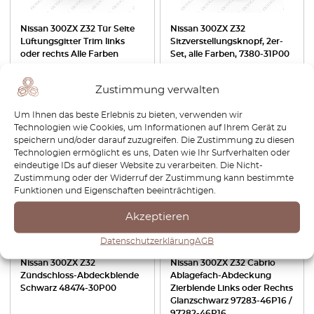
Nissan 300ZX Z32 Tür Seite
Nissan 300ZX Z32
Lüftungsgitter Trim links
Sitzverstellungsknopf, 2er-
oder rechts Alle Farben
Set, alle Farben, 7380-31P00
€
63,60
€
44,52
€
38,40
€
26,88
Zustimmung verwalten
Produkt anzeigen
Produkt anzeigen
Um Ihnen das beste Erlebnis zu bieten, verwenden wir
Technologien wie Cookies, um Informationen auf Ihrem Gerät zu
speichern und/oder darauf zuzugreifen. Die Zustimmung zu diesen
-30%
-15%
Technologien ermöglicht es uns, Daten wie Ihr Surfverhalten oder
eindeutige IDs auf dieser Website zu verarbeiten. Die Nicht-
Zustimmung oder der Widerruf der Zustimmung kann bestimmte
Funktionen und Eigenschaften beeinträchtigen.
Akzeptieren
Datenschutzerklärung
AGB
Nissan 300ZX Z32
Nissan 300ZX Z32 Cabrio
Zündschloss-Abdeckblende
Ablagefach-Abdeckung
Schwarz 48474-30P00
Zierblende Links oder Rechts
Glanzschwarz 97283-46P16 /
97282-46P16