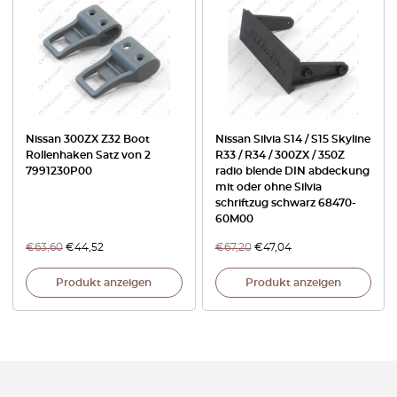
Nissan 300ZX Z32 Boot
Nissan Silvia S14 / S15 Skyline
Rollenhaken Satz von 2
R33 / R34 / 300ZX / 350Z
7991230P00
radio blende DIN abdeckung
mit oder ohne Silvia
schriftzug schwarz 68470-
60M00
€
63,60
€
44,52
€
67,20
€
47,04
Produkt anzeigen
Produkt anzeigen