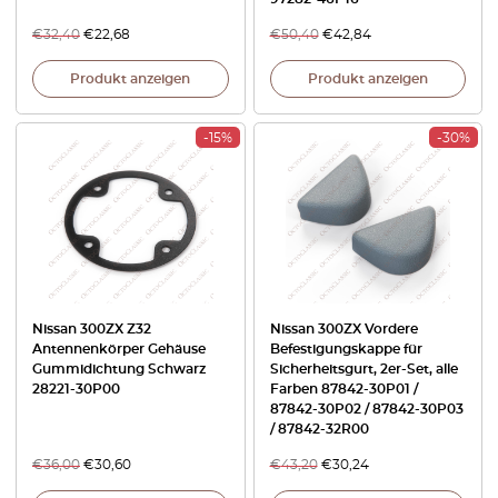
€
32,40
€
22,68
€
50,40
€
42,84
Produkt anzeigen
Produkt anzeigen
-15%
-30%
Nissan 300ZX Z32
Nissan 300ZX Vordere
Antennenkörper Gehäuse
Befestigungskappe für
Gummidichtung Schwarz
Sicherheitsgurt, 2er-Set, alle
28221-30P00
Farben 87842-30P01 /
87842-30P02 / 87842-30P03
/ 87842-32R00
€
36,00
€
30,60
€
43,20
€
30,24