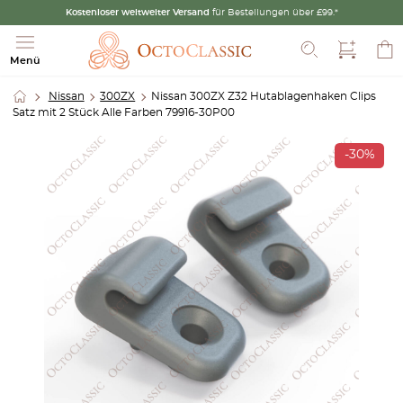
Kostenloser weltweiter Versand
für Bestellungen über £99.*
Suche
Menü
Nissan
300ZX
Nissan 300ZX Z32 Hutablagenhaken Clips
Satz mit 2 Stück Alle Farben 79916-30P00
-30%