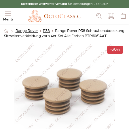
Kostenloser weltweiter Versand
für Bestellungen über £99.*
Suche
Menü
Range Rover
P38
Range Rover P38 Schraubenabdeckung
Sitzseitenverkleidung vorn 4er-Set Alle Farben BTR6061AAT
-30%