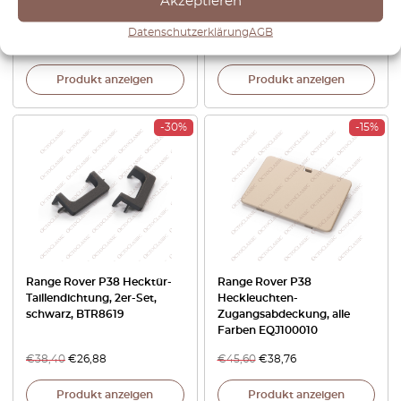
Akzeptieren
DNJ500220LML
Datenschutzerklärung
AGB
€
50,40
€
35,28
€
63,60
€
44,52
Produkt anzeigen
Produkt anzeigen
-30%
-15%
Range Rover P38 Hecktür-
Range Rover P38
Taillendichtung, 2er-Set,
Heckleuchten-
schwarz, BTR8619
Zugangsabdeckung, alle
Farben EQJ100010
€
38,40
€
26,88
€
45,60
€
38,76
Produkt anzeigen
Produkt anzeigen