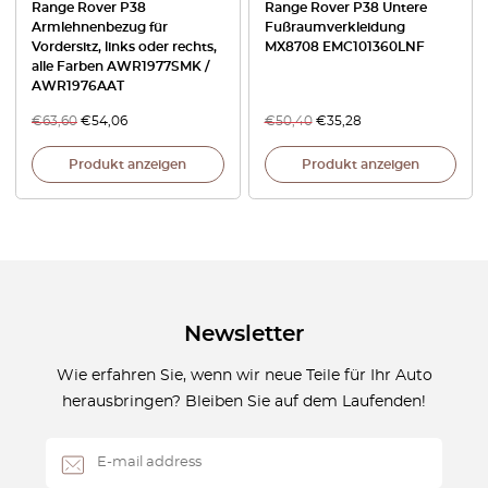
Range Rover P38
Range Rover P38 Untere
Armlehnenbezug für
Fußraumverkleidung
Vordersitz, links oder rechts,
MX8708 EMC101360LNF
alle Farben AWR1977SMK /
AWR1976AAT
€
63,60
€
54,06
€
50,40
€
35,28
Produkt anzeigen
Produkt anzeigen
Newsletter
Wie erfahren Sie, wenn wir neue Teile für Ihr Auto
herausbringen? Bleiben Sie auf dem Laufenden!