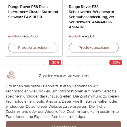
Range Rover P38 Dash
Range Rover P38
Instrument Cluster Surround
Scheinwerfer-Wischerarm-
Schwarz FAV101210
Schraubenabdeckung, 2er-
Set, schwarz, AMR4160 &
AMR4161
€
378,00
€
264,60
€
50,40
€
42,84
Produkt anzeigen
Produkt anzeigen
-30%
-30%
Zustimmung verwalten
Um Ihnen das beste Erlebnis zu bieten, verwenden wir
Technologien wie Cookies, um Informationen auf Ihrem Gerät zu
speichern und/oder darauf zuzugreifen. Die Zustimmung zu diesen
Technologien ermöglicht es uns, Daten wie Ihr Surfverhalten oder
eindeutige IDs auf dieser Website zu verarbeiten. Die Nicht-
Zustimmung oder der Widerruf der Zustimmung kann bestimmte
Range Rover P38
Range Rover P38
Funktionen und Eigenschaften beeinträchtigen.
Armlehnenverstellknopf für
Scheinwerferwaschabdeckung,
Vordersitze, 2er-Set,
2er-Set, links und rechts,
aschgrau, BTR9254LNF
grundiert, DNJ500230LML &