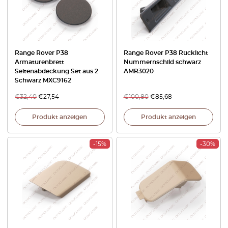
Range Rover P38
Range Rover P38 Rücklicht
Armaturenbrett
Nummernschild schwarz
Seitenabdeckung Set aus 2
AMR3020
Schwarz MXC9162
€
32,40
€
27,54
€
100,80
€
85,68
Produkt anzeigen
Produkt anzeigen
-15%
-30%