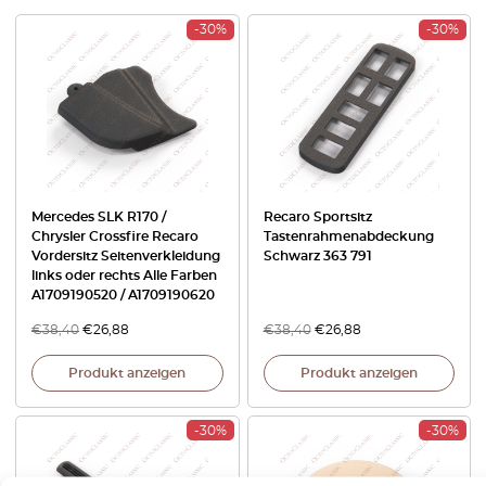
-30%
-30%
Mercedes SLK R170 /
Recaro Sportsitz
Chrysler Crossfire Recaro
Tastenrahmenabdeckung
Vordersitz Seitenverkleidung
Schwarz 363 791
links oder rechts Alle Farben
A1709190520 / A1709190620
€
38,40
€
26,88
€
38,40
€
26,88
Produkt anzeigen
Produkt anzeigen
-30%
-30%