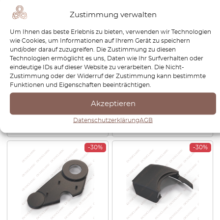
Zustimmung verwalten
Um Ihnen das beste Erlebnis zu bieten, verwenden wir Technologien
wie Cookies, um Informationen auf Ihrem Gerät zu speichern
und/oder darauf zuzugreifen. Die Zustimmung zu diesen
Technologien ermöglicht es uns, Daten wie Ihr Surfverhalten oder
Recaro Lüftungsgitter
BMW E30 SPORT Recaro-
eindeutige IDs auf dieser Website zu verarbeiten. Die Nicht-
Ergomed und
Sitzbezug für Fahrer- und
Zustimmung oder der Widerruf der Zustimmung kann bestimmte
Orthopädische Sitze
Beifahrersitz – 4 Varianten
Funktionen und Eigenschaften beeinträchtigen.
Schwarz 363101
€
50,40
€
35,28
€
114,00
€
79,80
Akzeptieren
Datenschutzerklärung
AGB
Produkt anzeigen
Produkt anzeigen
-30%
-30%