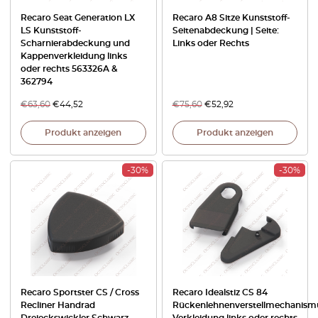
Recaro Seat Generation LX
Recaro A8 Sitze Kunststoff-
LS Kunststoff-
Seitenabdeckung | Seite:
Scharnierabdeckung und
Links oder Rechts
Kappenverkleidung links
oder rechts 563326A &
362794
€
63,60
€
44,52
€
75,60
€
52,92
Produkt anzeigen
Produkt anzeigen
-30%
-30%
Recaro Sportster CS / Cross
Recaro Idealstiz CS 84
Recliner Handrad
Rückenlehnenverstellmechanism