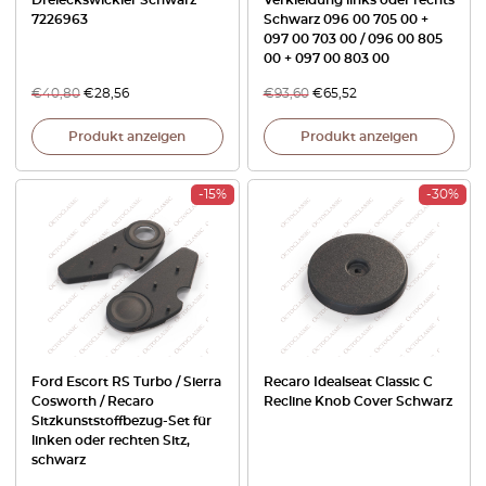
Dreieckswickler Schwarz
Verkleidung links oder rechts
7226963
Schwarz 096 00 705 00 +
097 00 703 00 / 096 00 805
00 + 097 00 803 00
€
40,80
€
28,56
€
93,60
€
65,52
Produkt anzeigen
Produkt anzeigen
-15%
-30%
Ford Escort RS Turbo / Sierra
Recaro Idealseat Classic C
Cosworth / Recaro
Recline Knob Cover Schwarz
Sitzkunststoffbezug-Set für
linken oder rechten Sitz,
schwarz