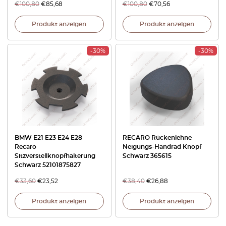
€
100,80
€
85,68
€
100,80
€
70,56
Produkt anzeigen
Produkt anzeigen
-30%
-30%
BMW E21 E23 E24 E28
RECARO Rückenlehne
Recaro
Neigungs-Handrad Knopf
Sitzverstellknopfhalterung
Schwarz 365615
Schwarz 52101875827
€
33,60
€
23,52
€
38,40
€
26,88
Produkt anzeigen
Produkt anzeigen