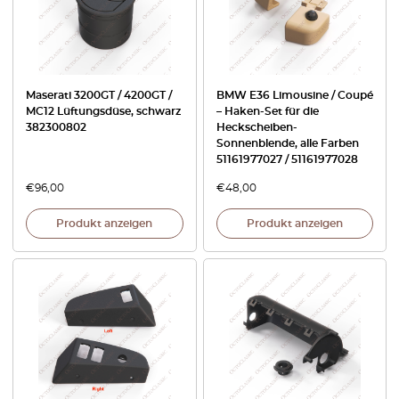
Maserati 3200GT / 4200GT /
BMW E36 Limousine / Coupé
MC12 Lüftungsdüse, schwarz
– Haken-Set für die
382300802
Heckscheiben-
Sonnenblende, alle Farben
51161977027 / 51161977028
€
96,00
€
48,00
Produkt anzeigen
Produkt anzeigen