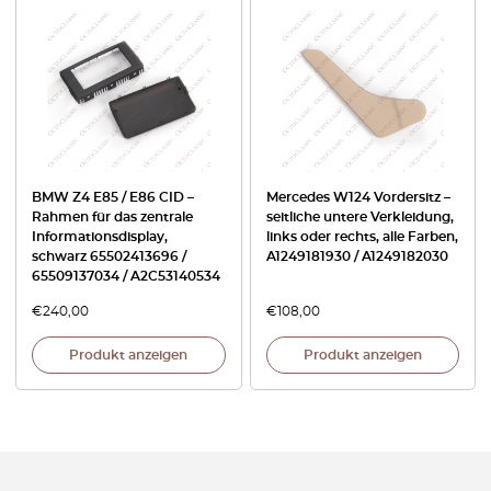
BMW Z4 E85 / E86 CID –
Mercedes W124 Vordersitz –
Rahmen für das zentrale
seitliche untere Verkleidung,
Informationsdisplay,
links oder rechts, alle Farben,
schwarz 65502413696 /
A1249181930 / A1249182030
65509137034 / A2C53140534
€
240,00
€
108,00
Produkt anzeigen
Produkt anzeigen