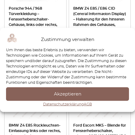
Porsche 944 / 968
BMW Z4 E85 / E86 CID
Türverkleidung –
(Central Information Display)
Fensterheberschalter-
– Halterung für den hinteren
Gehäuse, links oder rechts,
Rahmen des Gehäuses,
Rechtslenker, schwarz,
schwarz 65509137034 /
94455527100 / 94455527201
65509169175 / 88 311 343
Zustimmung verwalten
€
72,00
€
102,00
Um Ihnen das beste Erlebnis zu bieten, verwenden wir
Technologien wie Cookies, um Informationen auf Ihrem Gerät zu
Produkt anzeigen
Produkt anzeigen
speichern und/oder darauf zuzugreifen. Die Zustimmung zu diesen
Technologien ermöglicht es uns, Daten wie Ihr Surfverhalten oder
eindeutige IDs auf dieser Website zu verarbeiten. Die Nicht-
Zustimmung oder der Widerruf der Zustimmung kann bestimmte
Funktionen und Eigenschaften beeinträchtigen.
Akzeptieren
Datenschutzerklärung
AGB
BMW Z4 E85 Rückleuchten-
Ford Escort MK5 – Blende für
Einfassung links oder rechts,
Fensterheberschalter,