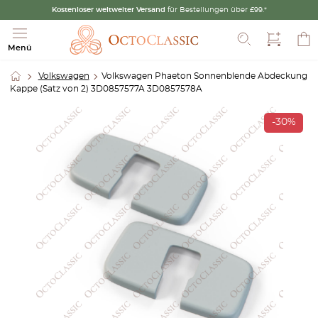
Kostenloser weltweiter Versand
für Bestellungen über £99.*
Suche
Menü
Volkswagen
Volkswagen Phaeton Sonnenblende Abdeckung
Kappe (Satz von 2) 3D0857577A 3D0857578A
-30%