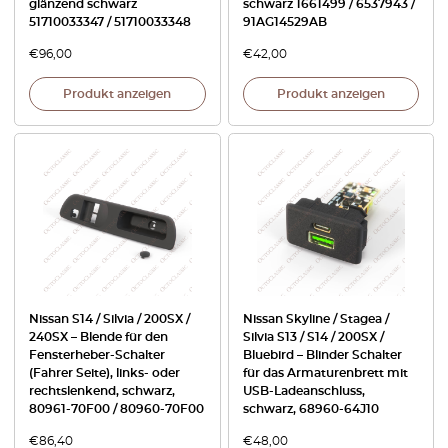
glänzend schwarz
schwarz 1661499 / 6537943 /
51710033347 / 51710033348
91AG14529AB
€
96,00
€
42,00
Produkt anzeigen
Produkt anzeigen
Nissan S14 / Silvia / 200SX /
Nissan Skyline / Stagea /
240SX – Blende für den
Silvia S13 / S14 / 200SX /
Fensterheber-Schalter
Bluebird – Blinder Schalter
(Fahrer Seite), links- oder
für das Armaturenbrett mit
rechtslenkend, schwarz,
USB-Ladeanschluss,
80961-70F00 / 80960-70F00
schwarz, 68960-64J10
€
86,40
€
48,00