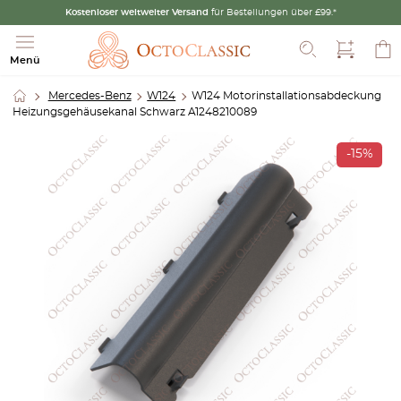
Kostenloser weltweiter Versand
für Bestellungen über £99.*
Suche
Menü
Mercedes-Benz
W124
W124 Motorinstallationsabdeckung
Heizungsgehäusekanal Schwarz A1248210089
-15%