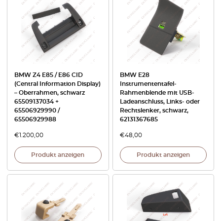
BMW Z4 E85 / E86 CID
BMW E28
(Central Information Display)
Instrumententafel-
– Oberrahmen, schwarz
Rahmenblende mit USB-
65509137034 +
Ladeanschluss, Links- oder
65506929990 /
Rechtslenker, schwarz,
65506929988
62131367685
€
1.200,00
€
48,00
Produkt anzeigen
Produkt anzeigen