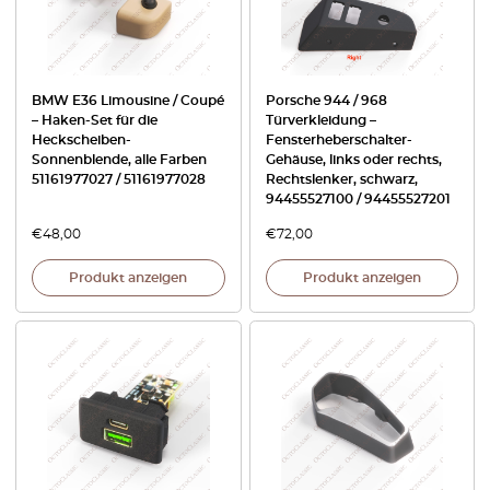
BMW E36 Limousine / Coupé
Porsche 944 / 968
– Haken-Set für die
Türverkleidung –
Heckscheiben-
Fensterheberschalter-
Sonnenblende, alle Farben
Gehäuse, links oder rechts,
51161977027 / 51161977028
Rechtslenker, schwarz,
94455527100 / 94455527201
€
48,00
€
72,00
Produkt anzeigen
Produkt anzeigen