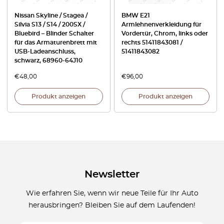
Nissan Skyline / Stagea /
BMW E21
Silvia S13 / S14 / 200SX /
Armlehnenverkleidung für
Bluebird – Blinder Schalter
Vordertür, Chrom, links oder
für das Armaturenbrett mit
rechts 51411843081 /
USB-Ladeanschluss,
51411843082
schwarz, 68960-64J10
€
48,00
€
96,00
Produkt anzeigen
Produkt anzeigen
Newsletter
Wie erfahren Sie, wenn wir neue Teile für Ihr Auto
herausbringen? Bleiben Sie auf dem Laufenden!