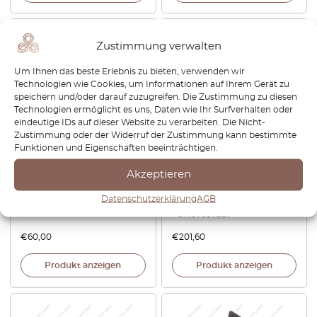
Zustimmung verwalten
Um Ihnen das beste Erlebnis zu bieten, verwenden wir
Technologien wie Cookies, um Informationen auf Ihrem Gerät zu
speichern und/oder darauf zuzugreifen. Die Zustimmung zu diesen
Technologien ermöglicht es uns, Daten wie Ihr Surfverhalten oder
eindeutige IDs auf dieser Website zu verarbeiten. Die Nicht-
Zustimmung oder der Widerruf der Zustimmung kann bestimmte
Funktionen und Eigenschaften beeinträchtigen.
BMW E9 Armaturenbrett-
BMW Z4 E85 / E86
Set mit 4 Ringen, schwarz
Mittelkonsole – zusätzliche
Akzeptieren
Anzeigen auf der Fahrerseite
– 3 Ausführungen – Links-
Datenschutzerklärung
AGB
oder Rechtslenker – Schwarz
– 51167037227
€
60,00
€
201,60
Produkt anzeigen
Produkt anzeigen