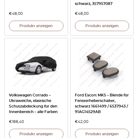
schwarz, 357957087
€
48,00
€
48,00
Produkt anzeigen
Produkt anzeigen
Volkswagen Corrado –
Ford Escort MK5 – Blende für
Ultraweiche, elastische
Fensterheberschalter,
Schutzabdeckung für den
schwarz 1661499 / 6537943 /
Innenbereich – alle Farben
91AG14529AB
€
188,40
€
42,00
Produkt anzeigen
Produkt anzeigen